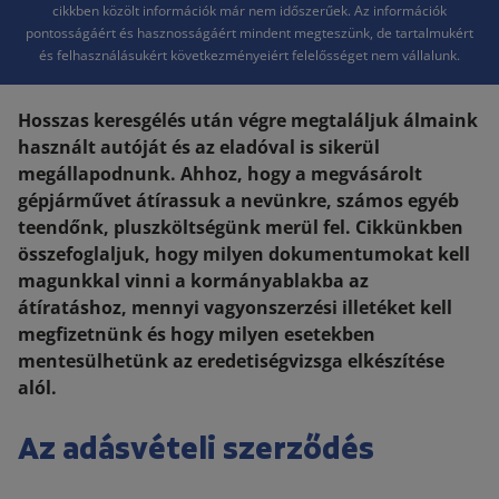
cikkben közölt információk már nem időszerűek. Az információk
pontosságáért és hasznosságáért mindent megteszünk, de tartalmukért
és felhasználásukért következményeiért felelősséget nem vállalunk.
Hosszas keresgélés után végre megtaláljuk álmaink
használt autóját és az eladóval is sikerül
megállapodnunk. Ahhoz, hogy a megvásárolt
gépjárművet átírassuk a nevünkre, számos egyéb
teendőnk, pluszköltségünk merül fel. Cikkünkben
összefoglaljuk, hogy milyen dokumentumokat kell
magunkkal vinni a kormányablakba az
átíratáshoz, mennyi vagyonszerzési illetéket kell
megfizetnünk és hogy milyen esetekben
mentesülhetünk az eredetiségvizsga elkészítése
alól.
Az adásvételi szerződés