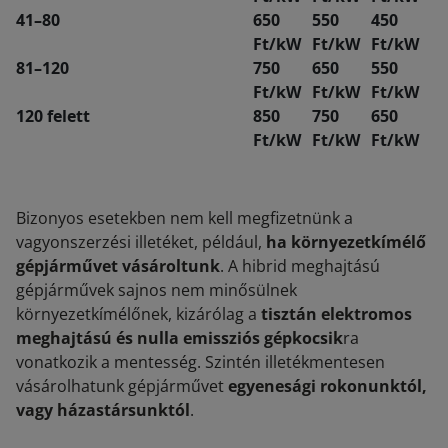
41–80
650
550
450
Ft/kW
Ft/kW
Ft/kW
81–120
750
650
550
Ft/kW
Ft/kW
Ft/kW
120 felett
850
750
650
Ft/kW
Ft/kW
Ft/kW
Bizonyos esetekben nem kell megfizetnünk a
vagyonszerzési illetéket, például,
ha környezetkímélő
gépjárművet vásároltunk
. A hibrid meghajtású
gépjárművek sajnos nem minősülnek
környezetkímélőnek, kizárólag a
tisztán elektromos
meghajtású és nulla emissziós gépkocsik
ra
vonatkozik a mentesség. Szintén illetékmentesen
vásárolhatunk gépjárművet
egyenesági rokonunktól,
vagy házastársunktól
.