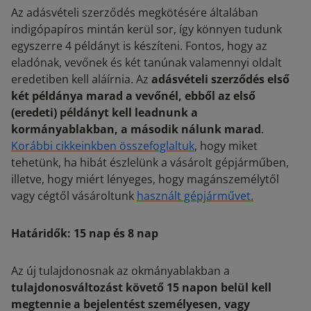
Az adásvételi szerződés megkötésére általában
indigópapíros mintán kerül sor, így könnyen tudunk
egyszerre 4 példányt is készíteni. Fontos, hogy az
eladónak, vevőnek és két tanúnak valamennyi oldalt
eredetiben kell aláírnia. Az
adásvételi szerződés első
két példánya marad a vevőnél, ebből az első
(eredeti) példányt kell leadnunk a
kormányablakban, a második nálunk marad
.
Korábbi cikkeinkben összefoglaltuk
, hogy miket
tehetünk, ha hibát észlelünk a vásárolt gépjárműben,
illetve, hogy miért lényeges, hogy magánszemélytől
vagy cégtől vásároltunk
használt gépjárművet.
Határidők: 15 nap és 8 nap
Az új tulajdonosnak az okmányablakban a
tulajdonosváltozást követő 15 napon belül kell
megtennie a bejelentést személyesen, vagy