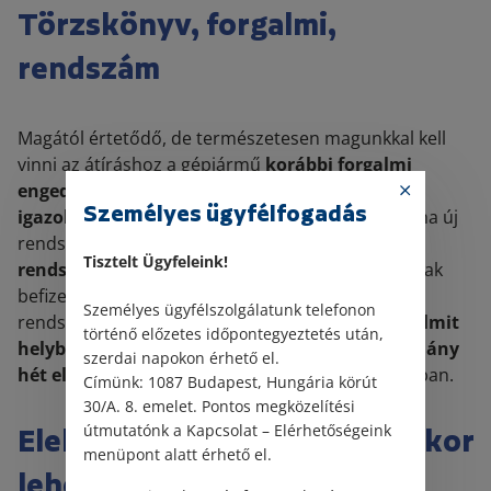
Törzskönyv, forgalmi,
rendszám
Magától értetődő, de természetesen magunkkal kell
vinni az átíráshoz a gépjármű
korábbi forgalmi
engedélyét és törzskönyvét, személyi
Személyes ügyfélfogadás
igazolványunkat és lakcímkártyánkat
, illetve, ha új
rendszámtábla kiadására is sor kerül, az
új
Tisztelt Ügyfeleink!
rendszámtáblát
, az igazgatási szolgáltatási díjának
befizetéséről szóló igazolást és a régi
Személyes ügyfélszolgálatunk telefonon
rendszámtáblákat. Az új, nevünkre kiállított fo
rgalmit
történő előzetes időpontegyeztetés után,
helyben megkapjuk
, a
törzskönyvért pedig néhány
szerdai napokon érhető el.
hét elteltével jelentkezhetünk
a kormányablakban.
Címünk: 1087 Budapest, Hungária körút
30/A. 8. emelet. Pontos megközelítési
útmutatónk a Kapcsolat – Elérhetőségeink
Elektronikus ügyintézés: mikor
menüpont alatt érhető el.
lehetséges?