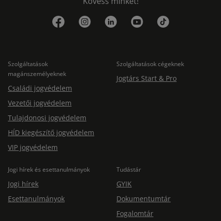
Kövess minket!
Szolgáltatások
Szolgáltatások cégeknek
magánszemélyeknek
Jogtárs Start & Pro
Családi jogvédelem
Vezetői jogvédelem
Tulajdonosi jogvédelem
HÍD kiegészítő jogvédelem
VIP jogvédelem
Jogi hírek és esettanulmányok
Tudástár
Jogi hírek
GYIK
Esettanulmányok
Dokumentumtár
Fogalomtár