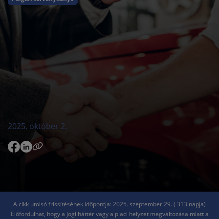
2025. október 2.
A cikk utolsó frissítésének időpontja: 2025. szeptember 29. ( 313 napja)
Előfordulhat, hogy a jogi háttér vagy a piaci helyzet megváltozása miatt a