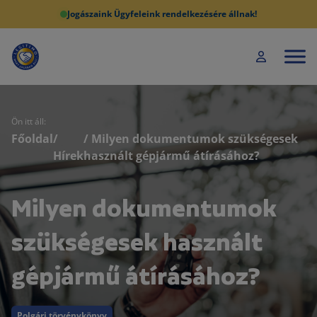
Jogászaink Ügyfeleink rendelkezésére állnak!
Ön itt áll:
Főoldal
/
/ Milyen dokumentumok szükségesek
Hírek
használt gépjármű átírásához?
Milyen dokumentumok
szükségesek használt
gépjármű átírásához?
Polgári törvénykönyv