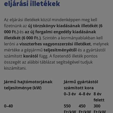
eljárási illetékek
Az eljárási illetékek közül mindenképpen meg kell
fizetnünk az
új törzskönyv kiadásának illetékét (6
000 Ft.)
és
az új forgalmi engedély kiadásának
illetékét (6 000 Ft.)
. Szintén a kormányablakban kell
leróni a
visszterhes vagyonszerzési illetéket
, melynek
mértéke a gépjármű
teljesítményétől
és a gyártástól
számított
korától
függ. A fizetendő illeték pontos
összegét az alábbi táblázat segítségével tudjuk
kiszámítani.
Jármű hajtómotorjának
Jármű gyártástól
teljesítménye (kW)
számított kora
0–3 év
4–8 év
8 év
felett
0–40
550
450
300
Ft/kW
Ft/kW
Ft/kW