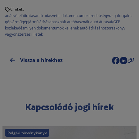
Címkék:
adásvétel
átíratás
autó adásvétel dokumentumok
eredetiségvizsga
forgalmi
gépjármű
gépjármű átírása
használt autó
használt autó átírása
KGFB
közlekedés
milyen dokumentumok kellenek autó átírásához
törzskönyv
vagyonszerzési illeték
Vissza a hírekhez
Kapcsolódó jogi hírek
Polgári törvénykönyv