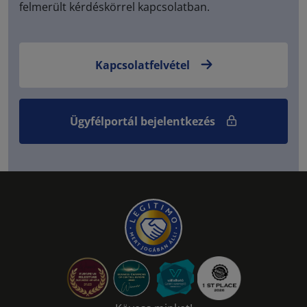
felmerült kérdéskörrel kapcsolatban.
Kapcsolatfelvétel
Ügyfélportál bejelentkezés