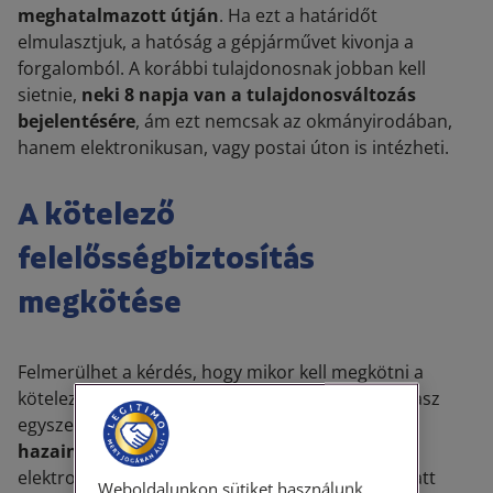
meghatalmazott útján
. Ha ezt a határidőt
elmulasztjuk, a hatóság a gépjárművet kivonja a
forgalomból. A korábbi tulajdonosnak jobban kell
sietnie,
neki 8 napja van a tulajdonosváltozás
bejelentésére
, ám ezt nemcsak az okmányirodában,
hanem elektronikusan, vagy postai úton is intézheti.
A kötelező
felelősségbiztosítás
megkötése
Felmerülhet a kérdés, hogy mikor kell megkötni a
kötelező biztosítást a megvásárolt autóra? A válasz
egyszerű,
lehetőleg már azelőtt, mielőtt
hazaindulunk
a megvásárolt gépjárművel,
elektronikus formában könnyen, akár 10 perc alatt
Weboldalunkon sütiket használunk