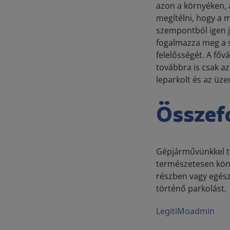
azon a környéken, 
megítélni, hogy a 
szempontból igen j
fogalmazza meg a sz
felelősségét. A fő
továbbra is csak az
leparkolt és az üz
Összef
Gépjárművünkkel tö
természetesen könn
részben vagy egészb
történő parkolást.
LegitiMoadmin