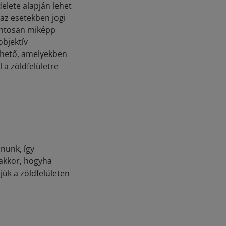
elete alapján lehet
 az esetekben jogi
ontosan miképp
objektív
elhető, amelyekben
 a zöldfelületre
nunk, így
akkor, hogyha
jük a zöldfelületen