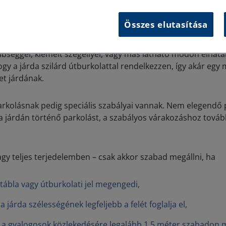
nkkel részben vagy egészben a járdán állunk meg. Bizonyo
ént, hogy az általunk parkolásra kiszemelt terület járda-e e
Összes elutasítása
 járdának minősül az útnak a gyalogosok közlekedésére szo
nbséggel, kiemelt szegéllyel, vagy más látható módon elhatá
gy a járda szilárd útburkolattal rendelkezzen, így akár egy 
et járdának.
arkolásnak pedig speciális szabályai vannak. Nem elegendő 
a a járdán történő parkolást, a szabályos várakozáshoz tovább
agy teljes terjedelemben – csak akkor szabad megállni, ha
zőtábla vagy útburkolati jel megengedi,
a járda szélességének legfeljebb a felét foglalja el,
n a gyalogosok közlekedésére legalább 1,5 méter szabadon 