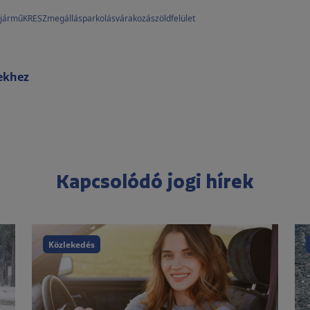
jármű
KRESZ
megállás
parkolás
várakozás
zöldfelület
rekhez
Kapcsolódó jogi hírek
Közlekedés