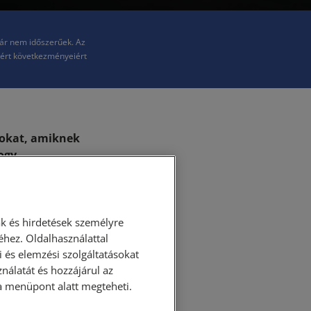
már nem időszerűek. Az
kért következményeiért
yokat, amiknek
ogy
eciálisabb
ületen történő
k és hirdetések személyre
hez. Oldalhasználattal
 és elemzési szolgáltatásokat
nálatát és hozzájárul az
ása menüpont alatt megteheti.
goldásnak az tűnik,