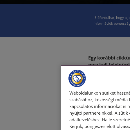
Előfordulhat, hogy a 
információk pontosság
Egy korábbi cikkü
meg kell felelnü
gépjárművünkkel s
témakörrel foglalk
parkolás veszélyei
Weboldalunkon sütiket haszná
A járdá
szabásához, közösségi média f
kapcsolatos információkat is 
nyújtó partnereinkkel. A sütik
adatkezeléshez. Ha le szeretné 
Számtalan olyan he
Kérjük, böngészés előtt olvass