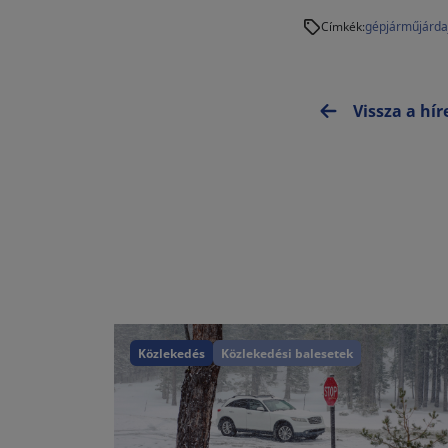
gépjármű
járda
Címkék:
Vissza a hí
Közlekedés
Közlekedési balesetek