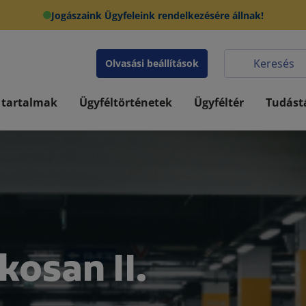
Jogászaink Ügyfeleink rendelkezésére állnak!
Olvasási beállítások
 tartalmak
Ügyféltörténetek
Ügyféltér
Tudást
kosan II.