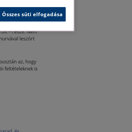
s esetekben pedig
gyáltalán.
Összes süti elfogadása
lgáló – az
rolt – része. Nem
murvával leszórt
pusztán az, hogy
i feltételeknek is
marad, és