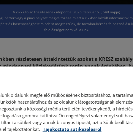
A cikk utolsó frissítésének időpontja: 2025. február 5. ( 549 napja)
jogi háttér vagy a piaci helyzet megváltozása miatt a cikkben közölt információk 
áért és hasznosságáért mindent megteszünk, de tartalmukért és felhasználásu
felelősséget nem vállalunk.
nkben részletesen áttekintettük azokat a KRESZ szabál
nk mindennapi közlekedésünk során annak érdekében, h
zabályosan tudjunk parkolni. Jelen cikkünkben két, sp
ozunk: a járdán parkolás szabályaival, illetve a zöldfel
vel.
lunk oldalunk megfelelő működésének biztosításához, a tartalma
s parkolás szabályai
unkciók használatához és az oldalunk látogatottságának elemzésé
megosztunk a közösségi média területén tevékenykedő, a hirdetési
 elfogadása gombra kattintva Ön engedélyezi valamennyi süti hasz
tiltani a sütiket vagy annak bizonyos típusát, azt a Sütik beállít
lyzet, közlekedési szituáció van, amikor a leglogikusabb me
a el tájékoztatónkat.
Tájékoztató sütikezelésről