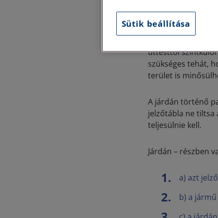
hogyha gépjárművü
felmerülhet kérdésk
Sütik beállítása
A KRESZ értelmében
úttesttől szintkülö
szükséges tehát, ho
terület is minősülh
A járdán történő p
jelzőtábla ne tilts
teljesülnie kell.
Járdán – részben v
a) azt jel
b) a jármű 
c) a járdá