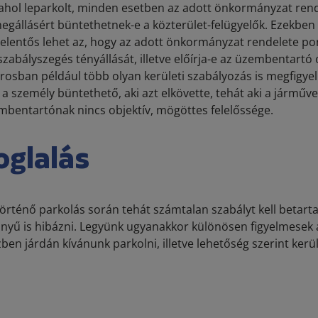
ahol leparkolt, minden esetben az adott önkormányzat rend
megállásért büntethetnek-e a közterület-felügyelők. Ezekben
elentős lehet az, hogy az adott önkormányzat rendelete p
abályszegés tényállását, illetve előírja-e az üzembentartó 
városban például több olyan kerületi szabályozás is megfigy
 a személy büntethető, aki azt elkövette, tehát aki a járművel
embentartónak nincs objektív, mögöttes felelőssége.
oglalás
rténő parkolás során tehát számtalan szabályt kell betarta
yű is hibázni. Legyünk ugyanakkor különösen figyelmesek 
en járdán kívánunk parkolni, illetve lehetőség szerint kerül