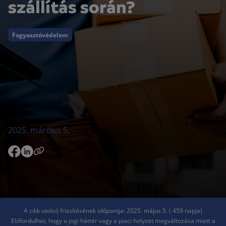
szállítás során?
Fogyasztóvédelem
2025. március 5.
A cikk utolsó frissítésének időpontja: 2025. május 5. ( 459 napja)
Előfordulhat, hogy a jogi háttér vagy a piaci helyzet megváltozása miatt a