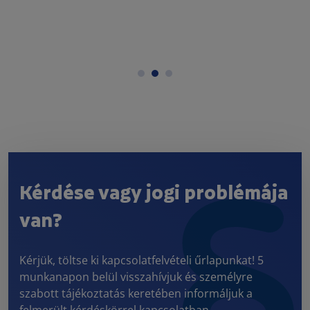
Kérdése vagy jogi problémája
van?
Kérjük, töltse ki kapcsolatfelvételi űrlapunkat! 5
munkanapon belül visszahívjuk és személyre
szabott tájékoztatás keretében informáljuk a
felmerült kérdéskörrel kapcsolatban.