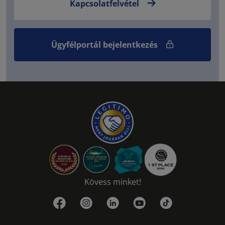
Kapcsolatfelvétel
Ügyfélportál bejelentkezés
Kövess minket!