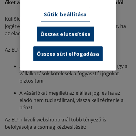
őket a jogszabályok szerinti kötelezettségeik alól
.
Sütik beállítása
Külföldi webshopból történő vásárlásnál a
jogérvényesítés nehezebb lehet, különösen akkor, ha
az eladó az Európai Unión kívül működik.
Összes elutasítása
Az EU-n belüli webshopoknál:
Összes süti elfogadása
A fogyasztóvédelmi szabályok egységesek, így a
vállalkozások kötelesek a fogyasztói jogokat
biztosítani.
A vásárlókat megilleti az elállási jog, és ha az
eladó nem tud szállítani, vissza kell térítenie a
pénzt.
Az EU-n kívüli webshopoknál több tényező is
befolyásolja a csomag kézbesítését: