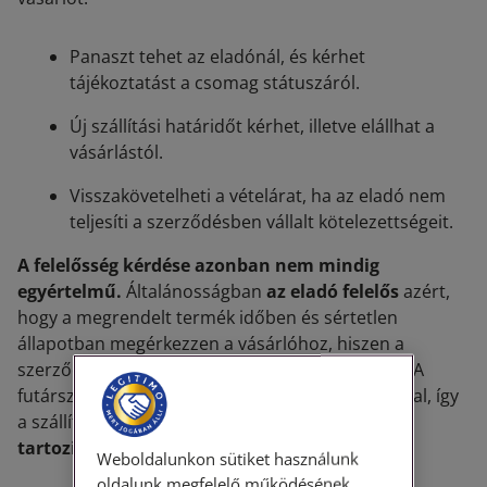
Panaszt tehet az eladónál, és kérhet
tájékoztatást a csomag státuszáról.
Új szállítási határidőt kérhet, illetve elállhat a
vásárlástól.
Visszakövetelheti a vételárat, ha az eladó nem
teljesíti a szerződésben vállalt kötelezettségeit.
A felelősség kérdése azonban nem mindig
egyértelmű.
Általánosságban
az eladó felelős
azért,
hogy a megrendelt termék időben és sértetlen
állapotban megérkezzen a vásárlóhoz, hiszen a
szerződés a vásárló és az eladó között jön létre. A
futárszolgálatot az eladó bízza meg a kiszállítással, így
a szállítási problémákért is
elsősorban az eladó
tartozik felelősséggel
.
Weboldalunkon sütiket használunk
oldalunk megfelelő működésének