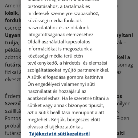
Amennyiben a csomag
elveszik vagy jelentősen
biztosításához, a tartalmak és
késik
, a vásárlónak
először az eladóhoz kell
hirdetések személyre szabásához,
fordulnia
, és az eladónak kell intézkednie a
közösségi média funkciók
használatához és az oldalunk
cserecsomagról vagy a pénzvisszatérítésről.
látogatottságának elemzéséhez.
Ugyanakkor előfordulhat, hogy az eladó bizonyítani
Oldalhasználattal kapcsolatos
tudja
, hogy a csomagot átadta a futárszolgálatnak –
információkat is megosztunk a
például feladási bizonylattal vagy nyomkövetési
közösségi média területén
adatokkal. Ebben az esetben
már a vásárlónak kell a
tevékenykedő, a hirdetési és elemzési
futárszolgálattal szemben fellépnie
, hiszen a csomag
szolgáltatásokat nyújtó partnereinkkel.
fizikai átadása megtörtént, és a késedelem vagy az
A sütik elfogadása gombra kattintva
elvesztés a futár hibájából eredhet.
Ön engedélyezi valamennyi süti
használatát és hozzájárul az
Érdemes előzetesen átnézni a webshop
Általános
adatkezeléshez. Ha le szeretné tiltani a
Szerződési Feltételeit (ÁSZF)
, hogy megtudjuk, milyen
sütiket vagy annak bizonyos típusát,
szállítási és garanciális feltételeket vállal az eladó.
azt a Sütik beállítása menüpont alatt
Fontos tudni, hogy bár egyes webshopok az ÁSZF-ben
megteheti. Kérjük, böngészés előtt
próbálhatják a felelősséget teljes mértékben a
olvassa el tájékoztatónkat.
futárszolgálatra hárítani,
ez nem mindig mentesíti
Tájékoztató sütikezelésről