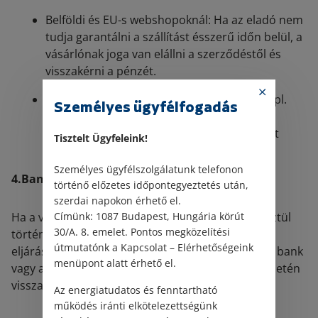
Belföldi és EU-s webshopoknál: Ha az eladó nem
tudja garantálni a szállítást ésszerű időn belül, a
vásárlónak joga van elállni a szerződéstől és
visszakérni a pénzét.
EU-n kívüli rendeléseknél: Egyes piacterek (pl.
Személyes ügyfélfogadás
kínai webshopok) saját vásárlóvédelmi
programokat kínálnak, amelyek lehetőséget
Tisztelt Ügyfeleink!
adnak a pénzvisszatérítés igénylésére.
Személyes ügyfélszolgálatunk telefonon
4.Bankkártyás fizetés és PayPal visszatérítés
történő előzetes időpontegyeztetés után,
szerdai napokon érhető el.
Ha a vásárlás bankkártyával vagy PayPalon keresztül
Címünk: 1087 Budapest, Hungária körút
30/A. 8. emelet. Pontos megközelítési
történt, a fogyasztók chargeback (visszaterhelési)
útmutatónk a Kapcsolat – Elérhetőségeink
eljárást kezdeményezhetnek. Ebben az esetben a bank
menüpont alatt érhető el.
vagy a PayPal vizsgálatot indít, és jogos panasz esetén
visszatéríti a vásárló pénzét.
Az energiatudatos és fenntartható
működés iránti elkötelezettségünk