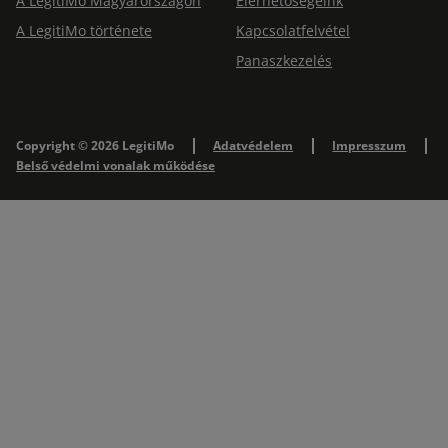
A LegitiMo Magyarországon
Elérhetőségeink
A LegitiMo története
Kapcsolatfelvétel
Panaszkezelés
Copyright © 2026 LegitiMo
Adatvédelem
Impresszum
Belső védelmi vonalak működése