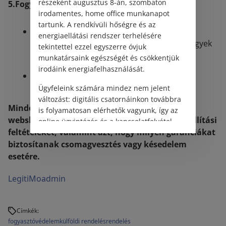
részeként augusztus 8-án, szombaton
5.Fogyasztóvédelmi panasz benyújtása
irodamentes, home office munkanapot
tartunk. A rendkívüli hőségre és az
EU-n belüli vásárlás esetén az Európai
energiaellátási rendszer terhelésére
Fogyasztói Központ (ECC) segíthet a vitás ügyek
tekintettel ezzel egyszerre óvjuk
rendezésében.
munkatársaink egészségét és csökkentjük
irodáink energiafelhasználását.
Magyarországon a Fogyasztóvédelmi
Hatósághoz is lehet panaszt benyújtani.
Ügyfeleink számára mindez nem jelent
változást: digitális csatornáinkon továbbra
Minden vásárlás előtt érdemes ellenőrizni a
is folyamatosan elérhetők vagyunk, így az
webshop vásárlói értékeléseit, a fizetési és szállítási
online ügyintézés és a kapcsolatfelvétel
feltételeket, valamint azt, hogy milyen garanciákat
változatlanul biztosított.
biztosítanak csomagvesztés vagy késedelem
esetére.
LegitiMoadmin
Címkék:
fogyasztóvédelem
külföldi rendelés
rendelés