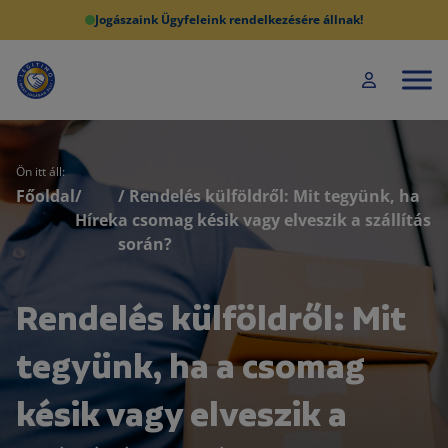
Jogászaink Ügyfeleink rendelkezésére állnak!
Ön itt áll:
Főoldal
/
/ Rendelés külföldről: Mit tegyünk, ha
Hírek
a csomag késik vagy elveszik a szállítás
során?
Rendelés külföldről: Mit
tegyünk, ha a csomag
késik vagy elveszik a