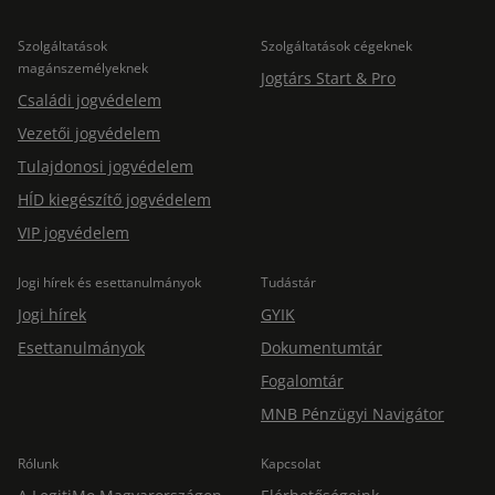
Szolgáltatások
Szolgáltatások cégeknek
magánszemélyeknek
Jogtárs Start & Pro
Családi jogvédelem
Vezetői jogvédelem
Tulajdonosi jogvédelem
HÍD kiegészítő jogvédelem
VIP jogvédelem
Jogi hírek és esettanulmányok
Tudástár
Jogi hírek
GYIK
Esettanulmányok
Dokumentumtár
Fogalomtár
MNB Pénzügyi Navigátor
Rólunk
Kapcsolat