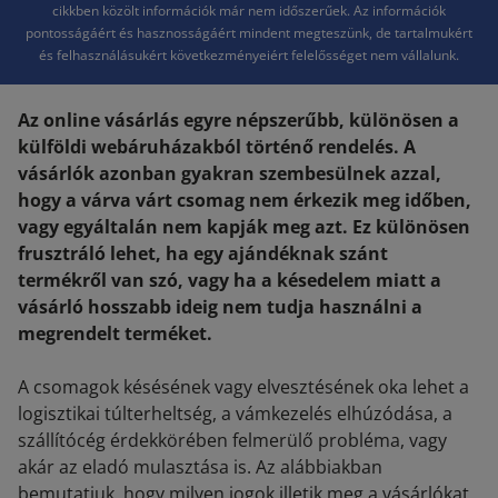
cikkben közölt információk már nem időszerűek. Az információk
pontosságáért és hasznosságáért mindent megteszünk, de tartalmukért
és felhasználásukért következményeiért felelősséget nem vállalunk.
Az online vásárlás egyre népszerűbb, különösen a
külföldi webáruházakból történő rendelés. A
vásárlók azonban gyakran szembesülnek azzal,
hogy a várva várt csomag nem érkezik meg időben,
vagy egyáltalán nem kapják meg azt. Ez különösen
frusztráló lehet, ha egy ajándéknak szánt
termékről van szó, vagy ha a késedelem miatt a
vásárló hosszabb ideig nem tudja használni a
megrendelt terméket.
A csomagok késésének vagy elvesztésének oka lehet a
logisztikai túlterheltség, a vámkezelés elhúzódása, a
szállítócég érdekkörében felmerülő probléma, vagy
akár az eladó mulasztása is. Az alábbiakban
bemutatjuk, hogy milyen jogok illetik meg a vásárlókat,