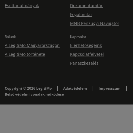
Esettanulmányok
Dokumentumtár
Fogalomtár
MNB Pénzügyi Navigátor
Rólunk
Kapcsolat
A LegitiMo Magyarországon
Elérhetőségeink
A LegitiMo története
Kapcsolatfelvétel
Panaszkezelés
Copyright © 2026 LegitiMo
Adatvédelem
Impresszum
Belső védelmi vonalak működése