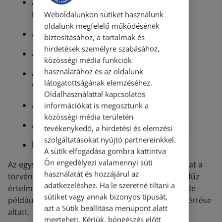
a személyes szabadság, a magánélet, a
magánlakás
Weboldalunkon sütiket használunk
oldalunk megfelelő működésének
a személy hátrányos megkülönböztetése
biztosításához, a tartalmak és
hirdetések személyre szabásához,
a becsület és a jóhírnév
közösségi média funkciók
használatához és az oldalunk
a magántitokhoz és a személyes adatok
látogatottságának elemzéséhez.
védelméhez való jog
Oldalhasználattal kapcsolatos
a névviseléshez való jog
információkat is megosztunk a
közösségi média területén
a képmáshoz és a hangfelvételhez való jog
tevékenykedő, a hirdetési és elemzési
szolgáltatásokat nyújtó partnereinkkel.
kegyeleti jog
A sütik elfogadása gombra kattintva
Ön engedélyezi valamennyi süti
Az egyszerűbb, közérthetőbb személyiségi jogokat a
használatát és hozzájárul az
törvény nem magyarázza meg külön, tehát nem fűz
adatkezeléshez. Ha le szeretné tiltani a
értelmezést az élethez való jog megsértéséhez, de
sütiket vagy annak bizonyos típusát,
például megmagyarázza mit ért a jóhírnév megsértése
azt a Sütik beállítása menüpont alatt
altatt.
megteheti. Kérjük, böngészés előtt