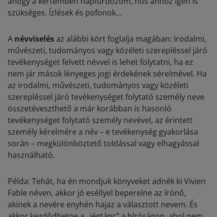
ahogy a kertemben napfürdőzöm, nos ahhoz igen is
szükséges. Ízlések és pofonok…
A
névviselés
az alábbi kört foglalja magában: Irodalmi,
művészeti, tudományos vagy közéleti szerepléssel járó
tevékenységet felvett névvel is lehet folytatni, ha ez
nem jár mások lényeges jogi érdekének sérelmével. Ha
az irodalmi, művészeti, tudományos vagy közéleti
szerepléssel járó tevékenységet folytató személy neve
összetéveszthető a már korábban is hasonló
tevékenységet folytató személy nevével, az érintett
személy kérelmére a név – e tevékenység gyakorlása
során – megkülönböztető toldással vagy elhagyással
használható.
Példa: Tehát, ha én mondjuk könyveket adnék ki Vivien
Fable néven, akkor jó eséllyel beperelne az írónő,
akinek a nevére enyhén hajaz a választott nevem. És
akkor kezdődhetne a „jégtánc” a bíróságon, ahol nem