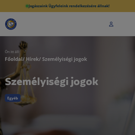
Jogászaink Ügyfeleink rendelkezésére állnak!
Ön itt áll:
Főoldal
/
Hírek
/ Személyiségi jogok
Személyiségi jogok
Egyéb