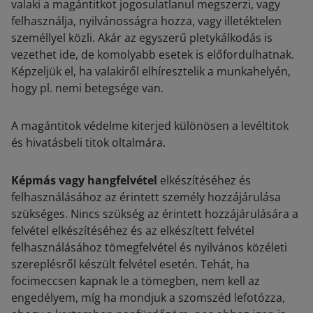
valaki a magántitkot jogosulatlanul megszerzi, vagy
felhasználja, nyilvánosságra hozza, vagy illetéktelen
személlyel közli. Akár az egyszerű pletykálkodás is
vezethet ide, de komolyabb esetek is előfordulhatnak.
Képzeljük el, ha valakiről elhíresztelik a munkahelyén,
hogy pl. nemi betegsége van.
A magántitok védelme kiterjed különösen a levéltitok
és hivatásbeli titok oltalmára.
Képmás vagy hangfelvétel
elkészítéséhez és
felhasználásához az érintett személy hozzájárulása
szükséges. Nincs szükség az érintett hozzájárulására a
felvétel elkészítéséhez és az elkészített felvétel
felhasználásához tömegfelvétel és nyilvános közéleti
szereplésről készült felvétel esetén. Tehát, ha
focimeccsen kapnak le a tömegben, nem kell az
engedélyem, míg ha mondjuk a szomszéd lefotózza,