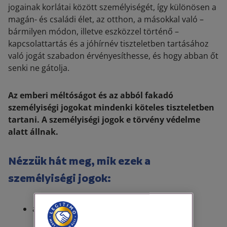
jogainak korlátai között személyiségét, így különösen a
magán- és családi élet, az otthon, a másokkal való –
bármilyen módon, illetve eszközzel történő –
kapcsolattartás és a jóhírnév tiszteletben tartásához
való jogát szabadon érvényesíthesse, és hogy abban őt
senki ne gátolja.
Az emberi méltóságot és az abból fakadó
személyiségi jogokat mindenki köteles tiszteletben
tartani. A személyiségi jogok e törvény védelme
alatt állnak.
Nézzük hát meg, mik ezek a
személyiségi jogok:
az élet, a testi épség és az egészség