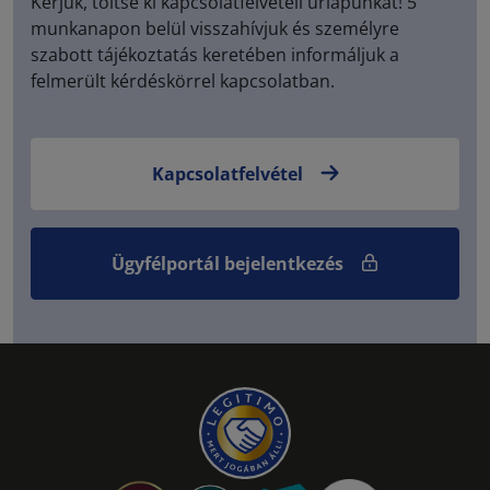
Kérjük, töltse ki kapcsolatfelvételi űrlapunkat! 5
munkanapon belül visszahívjuk és személyre
szabott tájékoztatás keretében informáljuk a
felmerült kérdéskörrel kapcsolatban.
Kapcsolatfelvétel
Ügyfélportál bejelentkezés