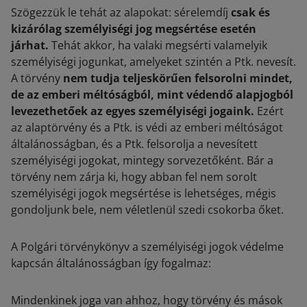
Szögezzük le tehát az alapokat: sérelemdíj
csak és
kizárólag személyiségi jog megsértése esetén
járhat.
Tehát akkor, ha valaki megsérti valamelyik
személyiségi jogunkat, amelyeket szintén a Ptk. nevesít.
A törvény
nem tudja teljeskörűen felsorolni mindet,
de az emberi méltóságból, mint védendő alapjogból
levezethetőek az egyes személyiségi jogaink.
Ezért
az alaptörvény és a Ptk. is védi az emberi méltóságot
általánosságban, és a Ptk. felsorolja a nevesített
személyiségi jogokat, mintegy sorvezetőként. Bár a
törvény nem zárja ki, hogy abban fel nem sorolt
személyiségi jogok megsértése is lehetséges, mégis
gondoljunk bele, nem véletlenül szedi csokorba őket.
A Polgári törvénykönyv a személyiségi jogok védelme
kapcsán általánosságban így fogalmaz:
Mindenkinek joga van ahhoz, hogy törvény és mások