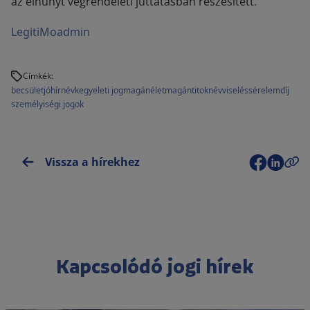
az elhunyt végrendeleti juttatásban részesített.
LegitiMoadmin
Címkék:
becsület
jóhírnév
kegyeleti jog
magánélet
magántitok
névviselés
sérelemdíj
személyiségi jogok
Vissza a hírekhez
Kapcsolódó jogi hírek