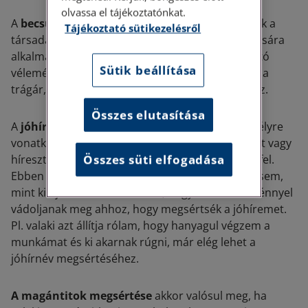
olvassa el tájékoztatónkat.
A
becsület megsértését jelenti
, amikor valakinek a
Tájékoztató sütikezelésről
társadalmi megítélésének hátrányos befolyásolására
alkalmas, kifejezésmódjában indokolatlanul bántó
Sütik beállítása
véleménynyilvánítással találkozunk. Ez általában a
trágár, megalázó, lealacsonyító kifejezésekre igaz.
Összes elutasítása
A
jóhírnév megsértése azt,
ha valaki más személyre
vonatkozó és e személyt sértő, valótlan tényt állít vagy
Összes süti elfogadása
híresztel, vagy valós tényt hamis színben tüntet fel.
Ebben az esetben inkább tényállításról van szó, sem,
mint kifejezésről. De nem kell, hogy bűncselekménnyel
vádoljanak meg ahhoz, hogy megsértsék a jóhíremet.
Pl. valaki azt állítja rólam, hogy hanyagul végzem a
munkámat és ki akarnak rúgni, már elég lehet a
jóhírnév megsértéséhez.
A magántitok megsértése
akkor valósul meg, ha