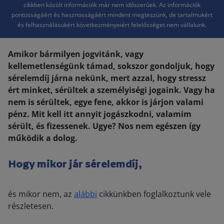
cikkben közölt információk már nem időszerűek. Az információk
pontosságáért és hasznosságáért mindent megteszünk, de tartalmukért
és felhasználásukért következményeiért felelősséget nem vállalunk.
Amikor bármilyen jogvitánk, vagy
kellemetlenségünk támad, sokszor gondoljuk, hogy
sérelemdíj járna nekünk, mert azzal, hogy stressz
ért minket, sérültek a személyiségi jogaink. Vagy ha
nem is sérültek, egye fene, akkor is járjon valami
pénz. Mit kell itt annyit jogászkodni, valamim
sérült, és fizessenek. Ugye? Nos nem egészen így
működik a dolog.
Hogy mikor jár sérelemdíj,
és mikor nem, az
alábbi
cikkünkben foglalkoztunk vele
részletesen.