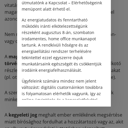
útmutatónk a Kapcsolat – Elérhetőségeink
vitatásának körén kívül eső közléssel vagy
menüpont alatt érhető el.
magatartással szemben a nem közéleti szereplővel
azonos védelem illeti meg.
Az energiatudatos és fenntartható
működés iránti elkötelezettségünk
részeként augusztus 8-án, szombaton
Nem minősül közügynek a közéleti szereplő magán-
irodamentes, home office munkanapot
vagy családi életével kapcsolatos tevékenysége.
tartunk. A rendkívüli hőségre és az
energiaellátási rendszer terhelésére
A
magánélet és a családi élet védelme külön
tekintettel ezzel egyszerre óvjuk
törvényben is szabályozásra került,
ahol a jogalkotó
munkatársaink egészségét és csökkentjük
részletesebben kifejti az ezzel kapcsolatos fogalmakat
irodáink energiafelhasználását.
(pl. otthon nyugalma, családi élet sérthetetlensége).
Ügyfeleink számára mindez nem jelent
változást: digitális csatornáinkon továbbra
A személyiségi jogok még halálunk után is védenek
is folyamatosan elérhetők vagyunk, így az
minket, vagy inkább életben maradt rokonainkat.
online ügyintézés és a kapcsolatfelvétel
változatlanul biztosított.
A
kegyeleti jog
meghalt ember emlékének megsértése
miatt bírósághoz fordulhat a hozzátartozó vagy az, akit