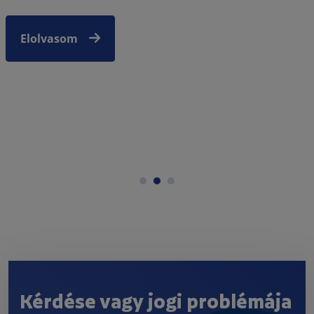
Elolvasom
Kérdése vagy jogi problémája