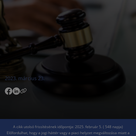
2023. március 23.
A cikk utolsó frissítésének időpontja: 2025. február 5. ( 548 napja)
Előfordulhat, hogy a jogi háttér vagy a piaci helyzet megváltozása miatt a