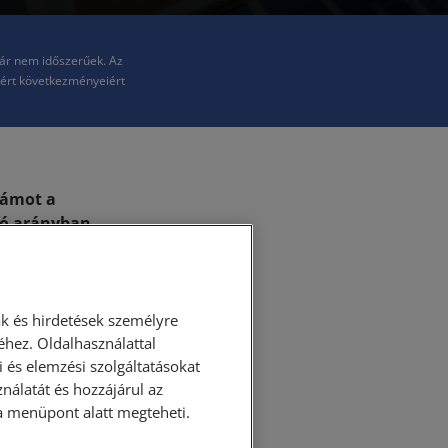
már nem időszerűek. Az
kért következményeiért
zámot a
tó arányban
onlóságait és
lakásszövetkezetekre
k és hirdetések személyre
okan
hez. Oldalhasználattal
 és elemzési szolgáltatásokat
nböző beszámolási
nálatát és hozzájárul az
ban kijelenteni,
ása menüpont alatt megteheti.
osabb
helyzetet
, különbségeket.