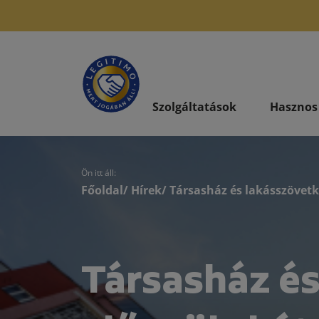
Szolgáltatások
Hasznos
Ön itt áll:
Főoldal
/
Hírek
/ Társasház és lakásszövet
Társasház és