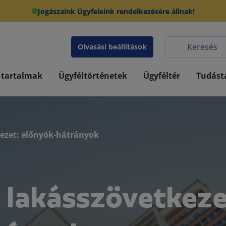
Jogászaink Ügyfeleink rendelkezésére állnak!
Olvasási beállítások
 tartalmak
Ügyféltörténetek
Ügyféltér
Tudást
kezet: előnyök-hátrányok
 lakásszövetkeze