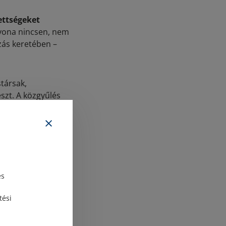
ettségeket
gyona nincsen, nem
zás keretében –
társak,
szt. A közgyűlés
tos különbség, hogy
ndelkezik, mialatt
ajdonjoggal
és
tési
sházban a közös