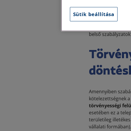
A társasház és a l
Sütik beállítása
üzemeltetés során 
alapító okirat (lak
belső szabályzatok
Törvény
döntés
Amennyiben szabály
kötelezettségnek a 
törvényességi felü
esetében ez a telep
területileg illetéke
vállalati formában)