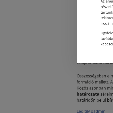
képviselő jár el. A
Az ener
főleg a sok tulajd
részek
kívüli gazdálkodó s
tartunk
tekinte
társasházban egyid
irodáin
sehogy sem, ami jo
Ügyfele
A „belső”
ellenőrző
továbbr
számvizsgáló bizot
kapcsol
megegyeznek. A lak
tulajdonában
van,
tulajdonostársak k
Összességében elm
formáció mellett. A
Közös azonban mind
határozata
sérelme
határidőn belül
bí
LegitiMoadmin