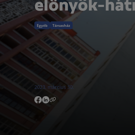
előnyök-hát
Egyéb
Társasház
2023. március 30.