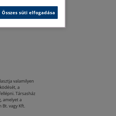
üzemeltetése. Az
Összes süti elfogadása
eket elsősorban az
ködési szabályzat,
asztja valamilyen
űködését, a
fellépni. Társasház
g, amelyet a
 Bt. vagy Kft.