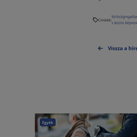
bíróság
ingatla
Címkék:
s közös képvis
Vissza a hí
Egyéb