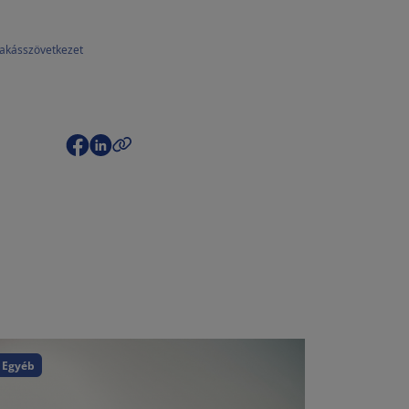
lakásszövetkezet
Egyéb