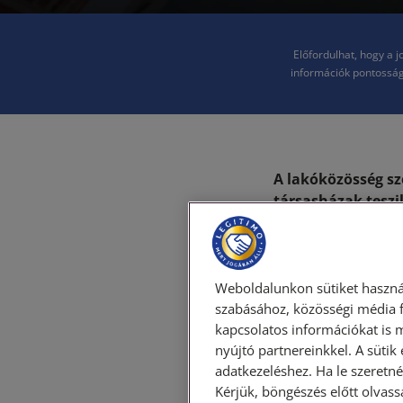
Előfordulhat, hogy a 
információk pontosság
A lakóközösség s
társasházak tesz
találkozhatunk la
különbségeit isme
A jogi környezetet 
Weboldalunkon sütiket haszná
vonatkozó szabályo
szabásához, közösségi média f
kapcsolatos információkat is 
demokratikusabb in
nyújtó partnereinkkel. A sütik
kötelezettségük mi
adatkezeléshez. Ha le szeretné 
hogy a szabályozá
Kérjük, böngészés előtt olvass
eredményezne a má