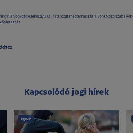
n
ingatlanjog
közgyűlé
közgyűlési határozat megtámadására vonatkozó szabályok
elő
társasház
rekhez
Kapcsolódó jogi hírek
Egyéb