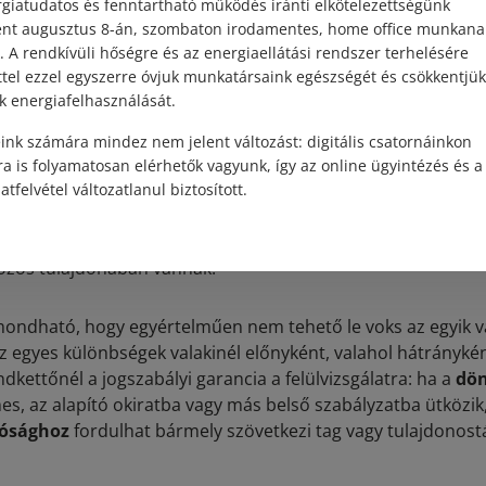
z elnök alapvetően maga is a lakásszövetkezet tagja, míg tár
giatudatos és fenntartható működés iránti elkötelezettségünk
onossal rendelkező nagyobb társasházaknál – a közös képvis
ént augusztus 8-án, szombaton irodamentes, home office munkana
zervezet. Ő a feladatát megbízás keretében látja el és a leg
. A rendkívüli hőségre és az energiaellátási rendszer terhelésére
ttel ezzel egyszerre óvjuk munkatársaink egészségét és csökkentjük
ejűleg képviseli az érdekeket – sok esetben sajnos nem elé
k energiafelhasználását.
gi eljáráshoz vezethet.
ink számára mindez nem jelent változást: digitális csatornáinkon
 szervet
lakásszövetkezet esetében felügyelő bizottságnak,
a is folyamatosan elérhetők vagyunk, így az online ügyintézés és a
tságnak nevezzük. Funkciójuk, jogaik és kötelezettségeik al
atfelvétel változatlanul biztosított.
óépületen kívüli telekrész lakásszövetkezetnél magának a
s
 ezzel szemben a társasháznak a lakóépületen kívüli terület
özös tulajdonában vannak.
ondható, hogy egyértelműen nem tehető le voks az egyik v
z egyes különbségek valakinél előnyként, valahol hátránykén
kettőnél a jogszabályi garancia a felülvizsgálatra: ha a
dön
s, az alapító okiratba vagy más belső szabályzatba ütközik,
rósághoz
fordulhat bármely szövetkezi tag vagy tulajdonost