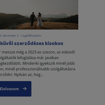
2. december 2. • LegitiMoadmin
küvői szerződéses kisokos
r messze még a 2023-as szezon, az esküvői
olgáltatók lefoglalása már javában
gkezdődött. Mindenki igyekszik minél jobb
on, minél professzionálisabb szolgáltatásra
rződni. Nyilván az, hog...
Elolvasom