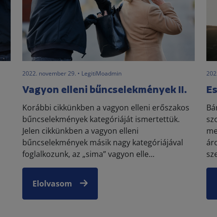
2022. november 29. • LegitiMoadmin
202
Vagyon elleni bűncselekmények II.
Es
Korábbi cikkünkben a vagyon elleni erőszakos
Bá
bűncselekmények kategóriáját ismertettük.
sz
Jelen cikkünkben a vagyon elleni
me
bűncselekmények másik nagy kategóriájával
ár
foglalkozunk, az „sima” vagyon elle...
sze
Elolvasom