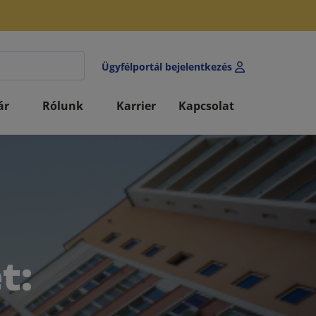
Ügyfélportál bejelentkezés
ár
Rólunk
Karrier
Kapcsolat
t: