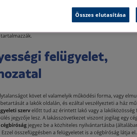
akásszövetkezet
célja
megegyeznek: egy-egy épületegyüttes 
Összes elutasítása
valamennyi előírt magatartási szabályt be kell tartaniuk. Ez
ásszövetkezet esetében alapszabály), illetve a szervezeti-mű
 tartalmazzák.
ességi felügyelet,
hozatal
talanságot követ el valamelyik működési forma, vagy elmul
betartását a lakók oldalán, és ezáltal veszélyezteti a ház m
gyeleti szerv
előtt tud az érintett lakó vagy a lakóközösség 
ülés jegyzője lesz. A lakásszövetkezet viszont jogilag egy cé
s
cégbíróság
jegyez be a közhiteles nyilvántartásba (általában
. Ezzel összefüggésben a felügyeletet is a cégbíróság látja el.