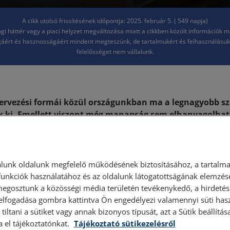
A cikk utolsó frissítésének időpontja: 2025. február 5. ( 549 napja)
jogi háttér vagy a piaci helyzet megváltozása miatt a cikkben közölt információk 
áért és hasznosságáért mindent megteszünk, de tartalmukért és felhasználásu
felelősséget nem vállalunk.
zervezési formái közül országunkban ma a legnagyobb s
ik ki. Emellett viszont még manapság sem elhanyagolha
kásszövetkezetekkel. Cikkünkben a két szerveződés has
rtetjük.
illetően, külön törvény rendezi a társasházakra és külön a 
lunk oldalunk megfelelő működésének biztosításához, a tartalma
kat. A lakásszövetkezet távolabbi múltra tekint vissza és s
unkciók használatához és az oldalunk látogatottságának elemzésé
megosztunk a közösségi média területén tevékenykedő, a hirdetési
tézménynek gondolják, holott a nyilvántartásuk és a külö
 elfogadása gombra kattintva Ön engedélyezi valamennyi süti hasz
att alapvetően
nehezebb a működtetésük
. Nem lehet azon
tiltani a sütiket vagy annak bizonyos típusát, azt a Sütik beállít
s következtében
valamelyik forma egyértelműen hátrány
a el tájékoztatónkat.
Tájékoztató sütikezelésről
siknál, érdemes összevetni a legfontosabb hasonlóságokat