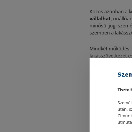
Közös azonban a k
vállalhat
, önállóa
minősül jogi szemé
szemben a lakásszö
Mindkét működési 
lakásszövetkezet e
biztosítja a haték
lakásszövetkezet e
Szem
a társasháznál a s
érintett területek
Tisztel
Egyéb 
Személy
után, s
Címünk:
útmutat
A lakásszövetkeze