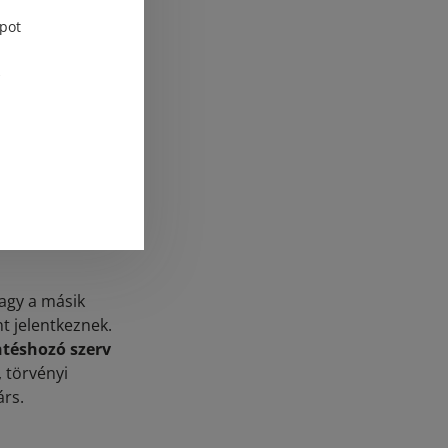
sasház esetében –
elő a társasházon
pot
többször több
g hatékonyan vagy
 míg társasháznál
apesetben
zövetkezetnek a
ei a
agy a másik
t jelentkeznek.
téshozó szerv
 törvényi
árs.