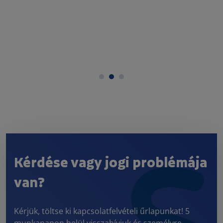
Kérdése vagy jogi problémája
van?
Kérjük, töltse ki kapcsolatfelvételi űrlapunkat! 5
munkanapon belül visszahívjuk és személyre