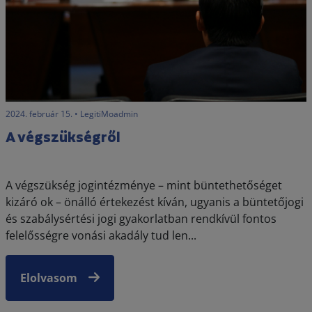
2024. február 15. • LegitiMoadmin
A végszükségről
A végszükség jogintézménye – mint büntethetőséget
kizáró ok – önálló értekezést kíván, ugyanis a büntetőjogi
és szabálysértési jogi gyakorlatban rendkívül fontos
felelősségre vonási akadály tud len...
Elolvasom