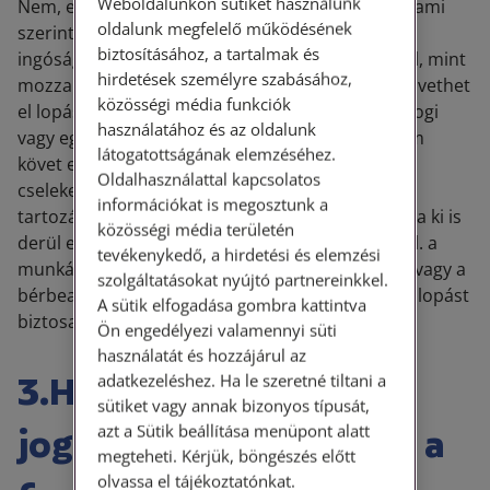
Weboldalunkon sütiket használunk
Nem, ez nem lopás. Ha valaki visszatart valamit, ami
oldalunk megfelelő működésének
szerintem nekem járna (pl. fizetésemet, kauciót,
biztosításához, a tartalmak és
ingóságomat) akkor már eleve hiányzik az elvétel, mint
hirdetések személyre szabásához,
mozzanat, ezért büntetőjogi értelemben nem követhet
közösségi média funkciók
el lopást. Persze lehet, hogy munkajogi, polgári jogi
használatához és az oldalunk
vagy egyéb szempontból jogtalanul jár el, de nem
látogatottságának elemzéséhez.
követ el lopást. Pláne akkor, ha jogosnak véli a
Oldalhasználattal kapcsolatos
cselekedetét, mert úgy véli, egy károkozás, vagy
információkat is megosztunk a
tartozás miatt jogosan tart vissza valamit. Még ha ki is
közösségi média területén
derül egy polgári perben, hogy nem volt igaza (pl. a
tevékenykedő, a hirdetési és elemzési
munkáltató jogellenesen vont le a fizetésemből, vagy a
szolgáltatásokat nyújtó partnereinkkel.
bérbeadó jogellenesen tartotta vissza a kauciót) lopást
A sütik elfogadása gombra kattintva
biztosan nem követett el.
Ön engedélyezi valamennyi süti
használatát és hozzájárul az
3.Ha a végrehajtó
adatkezeléshez. Ha le szeretné tiltani a
sütiket vagy annak bizonyos típusát,
jogellenesen letiltotta a
azt a Sütik beállítása menüpont alatt
megteheti. Kérjük, böngészés előtt
olvassa el tájékoztatónkat.