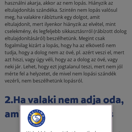
használni akarja, akkor az nem lopás. Hiányzik az
eltulajdonítás szándéka. Szintén nem lopás valósul
meg, ha valakire rábíztunk egy dolgot, amit
eltulajdonít, mert ilyenkor hiányzik az elvétel, mint
cselekmény, és legfeljebb sikkasztásrról (rábízott dolog
eltulajdonításáról) beszélhetünk. Megint csak
fogalmilag kizárt a lopás, hogy ha az elkövető nem
tudja, hogy a dolog nem az övé, pl. azért veszi el, mert
azt hiszi, vagy úgy véli, hogy az a dolog az övé, vagy
neki jár. Lehet, hogy ezt jogtalanul teszi, mert nem jól
mérte fel a helyzetet, de mivel nem lopási szándék
vezérli, nem beszélhetünk lopásról.
2.Ha valaki nem adja oda,
ami nekem jár, az lopás