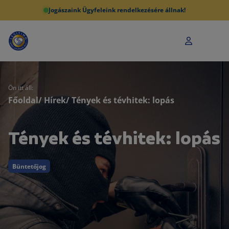
Jogászaink Ügyfeleink rendelkezésére állnak!
Ön itt áll:
Főoldal
/
Hírek
/ Tények és tévhitek: lopás
Tények és tévhitek: lopás
Büntetőjog