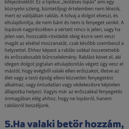
kifejezésektől. Ez a tipikus „leütéses lopás” ami egy
köznyelvi szleng, büntetőjogi értelemben nem létezik,
mert ez valójában rablás. A tolvaj a dolgot elveszi, és
eltulajdonítja, de nem bánt és nem is fenyeget senkit. A
lopások nagyrészében a sértett nincs is jelen, vagy ha
jelen van, hosszabb-rövidebb ideig észre sem veszi
magát az elvétel mozzanatát, csak később szembesül a
helyzettel. Ehhez képest a rablás sokkal összetettebb
és erőszakosabb bűncselekmény. Rablást követ el, aki
idegen dolgot jogtalan eltulajdonítás végett úgy vesz el
mástól, hogy evégből valaki ellen erőszakot, illetve az
élet vagy a testi épség elleni közvetlen fenyegetést
alkalmaz, vagy öntudatlan vagy védekezésre képtelen
állapotba helyezi. Vagyis már az erőszakkal fenyegetés
önmagában elég ahhoz, hogy ne lopásról, hanem
rablásról beszéljünk.
5.Ha valaki betör hozzám,