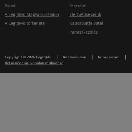
Rólunk
Kapcsolat
A LegitiMo Magyarországon
Elérhetőségeink
A LegitiMo története
Kapcsolatfelvétel
Panaszkezelés
Copyright © 2026 LegitiMo
Adatvédelem
Impresszum
Belső védelmi vonalak működése