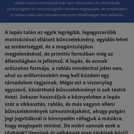
cikkben közölt információk már nem időszerűek. Az információk
pontosságáért és hasznosságáért mindent megteszünk, de tartalmukért
és felhasználásukért következményeiért felelősséget nem vállalunk.
A lopás talán az egyik legrégibb, legegyszerűbb
motivációval ellátott bűncselekmény, egyidős lehet
az emberiséggel, és a magántulajdon
megjelenésével, de primitív formában még az
állatvilágban is jellemző. A lopás, és annak
erőszakos formája, a rablás mindenhol jelen van,
ahol az erőforrásokért meg kell küzdeni egy
társadalom tagjainak. Mégis ezt a viszonylag
egyszerű, közérthető bűncselekményt is sok tévhit
övezi. Sokszor használjuk a köznyelvben a lopás
szót a sikkasztás, rablás, és más vagyon elleni
bűncselekmények szinonimájaként, ahogy polgári
jogi jogvitáknál is könnyedén ráfogjuk a másikra,
hogy meglopott minket. De miért vannak ezek a
tévhitek? Vegyünk át néhányat ezen tévhitek közül.