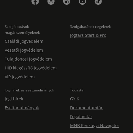
Szolgáltatások
Szolgáltatások cégeknek
magánszemélyeknek
Jogtárs Start & Pro
Családi jogvédelem
Vezetői jogvédelem
Tulajdonosi jogvédelem
HÍD kiegészítő jogvédelem
VIP jogvédelem
Jogi hírek és esettanulmányok
Tudástár
Jogi hírek
GYIK
Esettanulmányok
Dokumentumtár
Fogalomtár
MNB Pénzügyi Navigátor