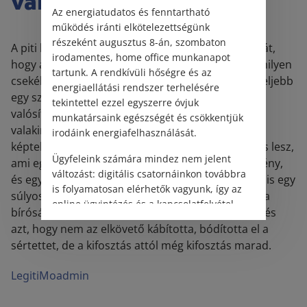
valamit lopás
Az energiatudatos és fenntartható
működés iránti elkötelezettségünk
részeként augusztus 8-án, szombaton
A piti bűnelkövető közül sokan elkövetik azt a hibát,
irodamentes, home office munkanapot
hogy a villamoson alvó embertől vesznek el valamilyen
tartunk. A rendkívüli hőségre és az
csekély értékű dolgot, és abban bíznak, hogy legfeljebb
energiaellátási rendszer terhelésére
egy szabálysértési összegre elkövetett lopást
tekintettel ezzel egyszerre óvjuk
valósítanak meg. Nem számolnak azzal, hogy ha
munkatársaink egészségét és csökkentjük
valakinek a védekezésre vagy akaratnyilvánításra
irodáink energiafelhasználását.
képtelen állapotát használják ki, akkor az kifosztás lesz,
Ügyfeleink számára mindez nem jelent
ami egy a lopásnál sokkal súlyosabb bűncselekmény,
változást: digitális csatornáinkon továbbra
és egy kétezer forintos telefontok elvétele esetén is egy
is folyamatosan elérhetők vagyunk, így az
súlyos bűncselekményt valósítanak meg. Nyilván a
online ügyintézés és a kapcsolatfelvétel
bíróság mérlegeli a bűncselekmény tárgyi súlyát, és
változatlanul biztosított.
azt, hogy nem az elkövető kábította, bódította el a
sértettet, de a kifosztás attól még kifosztás marad.
LegitiMoadmin