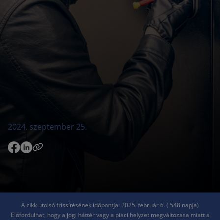
2024. szeptember 25.
A cikk utolsó frissítésének időpontja: 2025. február 6. ( 548 napja)
Előfordulhat, hogy a jogi háttér vagy a piaci helyzet megváltozása miatt a