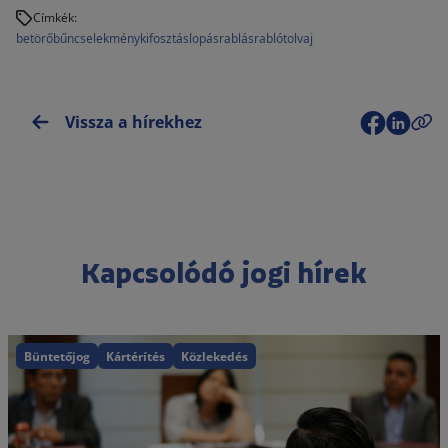
Címkék:
betörő
bűncselekmény
kifosztás
lopás
rablás
rabló
tolvaj
Vissza a hírekhez
Kapcsolódó jogi hírek
Büntetőjog
Kártérítés
Közlekedés