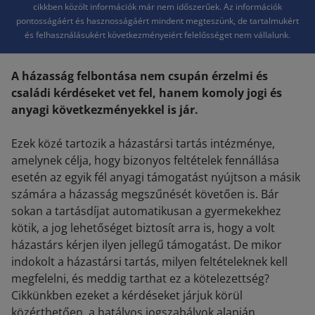
cikkben közölt információk már nem időszerűek. Az információk
pontosságáért és hasznosságáért mindent megteszünk, de tartalmukért
és felhasználásukért következményeiért felelősséget nem vállalunk.
A házasság felbontása nem csupán érzelmi és
családi kérdéseket vet fel, hanem komoly jogi és
anyagi következményekkel is jár.
Ezek közé tartozik a házastársi tartás intézménye,
amelynek célja, hogy bizonyos feltételek fennállása
esetén az egyik fél anyagi támogatást nyújtson a másik
számára a házasság megszűnését követően is. Bár
sokan a tartásdíjat automatikusan a gyermekekhez
kötik, a jog lehetőséget biztosít arra is, hogy a volt
házastárs kérjen ilyen jellegű támogatást. De mikor
indokolt a házastársi tartás, milyen feltételeknek kell
megfelelni, és meddig tarthat ez a kötelezettség?
Cikkünkben ezeket a kérdéseket járjuk körül
közérthetően, a hatályos jogszabályok alapján.