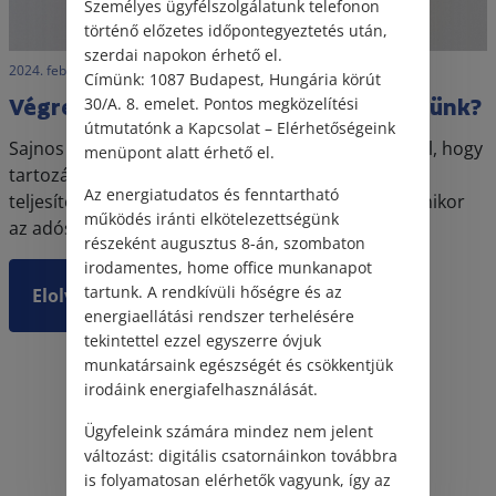
Személyes ügyfélszolgálatunk telefonon
történő előzetes időpontegyeztetés után,
szerdai napokon érhető el.
2024. február 8. • LegitiMoadmin
Címünk: 1087 Budapest, Hungária körút
Végrehajtás alatt állunk, de mit tehetünk?
30/A. 8. emelet. Pontos megközelítési
útmutatónk a Kapcsolat – Elérhetőségeink
Sajnos számos ügyfelünk küzd azzal a problémával, hogy
menüpont alatt érhető el.
tartozásaik mértéke meghaladják gazdasági
Az energiatudatos és fenntartható
teljesítőképeségük határait. Az ilyen esetekben, amikor
működés iránti elkötelezettségünk
az adós nem tuja adósságát megfizetni, a jog...
részeként augusztus 8-án, szombaton
irodamentes, home office munkanapot
tartunk. A rendkívüli hőségre és az
Elolvasom
energiaellátási rendszer terhelésére
tekintettel ezzel egyszerre óvjuk
munkatársaink egészségét és csökkentjük
irodáink energiafelhasználását.
Ügyfeleink számára mindez nem jelent
változást: digitális csatornáinkon továbbra
is folyamatosan elérhetők vagyunk, így az