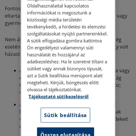
Oldalhasználattal kapcsolatos
Fontos kiemelni, hogy nem köteles házastársát
információkat is megosztunk a
eltartani az, aki ezáltal a saját szükséges tartását vagy
közösségi média területén
gyermekének tartását veszélyeztetné.
tevékenykedő, a hirdetési és elemzési
szolgáltatásokat nyújtó partnereinkkel.
Nem áll fenn a tartási kötelezettség érdemtelenség
A sütik elfogadása gombra kattintva
esetén. Érdemtelen a tartásra az a házastárs vagy volt
Ön engedélyezi valamennyi süti
házastárs:
használatát és hozzájárul az
adatkezeléshez. Ha le szeretné tiltani a
sütiket vagy annak bizonyos típusát,
akinek súlyosan kifogásolható magatartása vagy
azt a Sütik beállítása menüpont alatt
életvitele járult hozzá alapvetően a házasság
megteheti. Kérjük, böngészés előtt
teljes és helyrehozhatatlan megromlásához;
olvassa el tájékoztatónkat.
vagy
Tájékoztató sütikezelésről
aki a házassági életközösség megszűnését
követően házastársának, volt házastársának
Sütik beállítása
vagy vele együtt élő hozzátartozójának érdekeit
durván sértő magatartást tanúsított.
Összes elutasítása