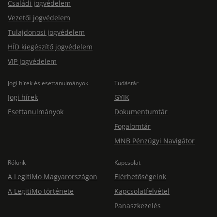
Családi jogvédelem
Vezetői jogvédelem
Tulajdonosi jogvédelem
HÍD kiegészítő jogvédelem
VIP jogvédelem
Jogi hírek és esettanulmányok
Tudástár
Jogi hírek
GYIK
Esettanulmányok
Dokumentumtár
Fogalomtár
MNB Pénzügyi Navigátor
Rólunk
Kapcsolat
A LegitiMo Magyarországon
Elérhetőségeink
A LegitiMo története
Kapcsolatfelvétel
Panaszkezelés