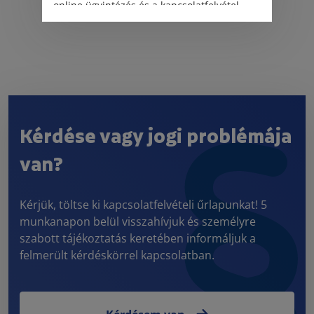
online ügyintézés és a kapcsolatfelvétel
változatlanul biztosított.
Kérdése vagy jogi problémája
van?
Kérjük, töltse ki kapcsolatfelvételi űrlapunkat! 5
munkanapon belül visszahívjuk és személyre
szabott tájékoztatás keretében informáljuk a
felmerült kérdéskörrel kapcsolatban.