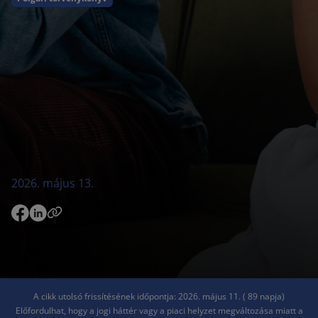
2026. május 13.
A cikk utolsó frissítésének időpontja: 2026. május 11. ( 89 napja)
Előfordulhat, hogy a jogi háttér vagy a piaci helyzet megváltozása miatt a