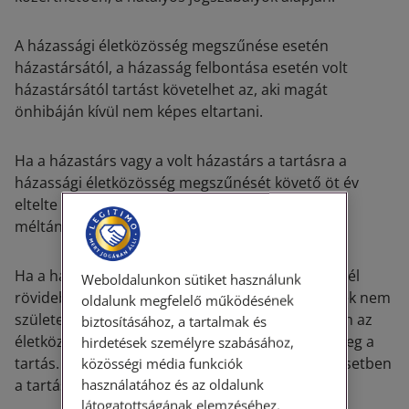
A házassági életközösség megszűnése esetén
házastársától, a házasság felbontása esetén volt
házastársától tartást követelhet az, aki magát
önhibáján kívül nem képes eltartani.
Ha a házastárs vagy a volt házastárs a tartásra a
házassági életközösség megszűnését követő öt év
eltelte után válik rászorulttá, tartást különös
méltánylást érdemlő esetben követelhet.
Ha a házastársak között az életközösség egy évnél
Weboldalunkon sütiket használunk
rövidebb ideig állt fenn és a házasságból gyermek nem
oldalunk megfelelő működésének
született, a volt házastársat rászorultsága esetén az
biztosításához, a tartalmak és
életközösség időtartamával egyező időre illeti meg a
hirdetések személyre szabásához,
tartás. A bíróság különös méltánylást érdemlő esetben
közösségi média funkciók
használatához és az oldalunk
a tartást ennél hosszabb időre is elrendelheti.
látogatottságának elemzéséhez.