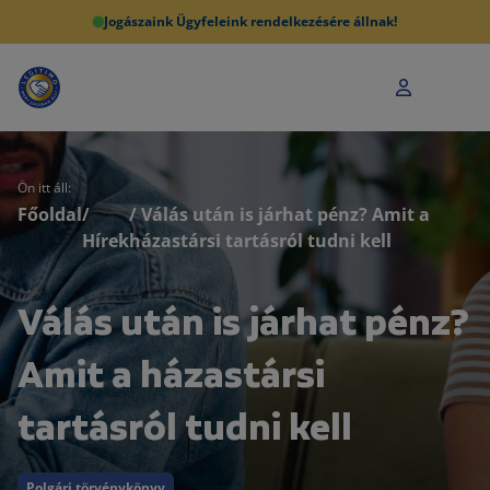
Jogászaink Ügyfeleink rendelkezésére állnak!
Ön itt áll:
Főoldal
/
/ Válás után is járhat pénz? Amit a
Hírek
házastársi tartásról tudni kell
Válás után is járhat pénz?
Amit a házastársi
tartásról tudni kell
Polgári törvénykönyv