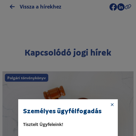
Vissza a hírekhez
Kapcsolódó jogi hírek
Polgári törvénykönyv
Személyes ügyfélfogadás
Tisztelt Ügyfeleink!