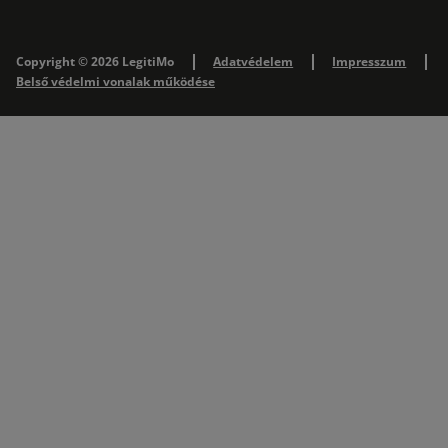
Copyright © 2026 LegitiMo
Adatvédelem
Impresszum
Belső védelmi vonalak működése