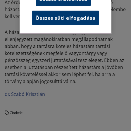
Az érdemtelenség elbírálásánál az arra hivatkozó
házastárs vagy volt házastárs magatartását figyelembe
kell venni.
Összes süti elfogadása
A házastársak közokiratban vagy ügyvéd által
ellenjegyzett magánokiratban megállapodhatnak
abban, hogy a tartásra köteles házastárs tartási
kötelezettségének megfelelő vagyontárgy vagy
pénzösszeg egyszeri juttatásával tesz eleget. Ebben az
esetben a juttatásban részesített házastárs a jövőben
tartási követeléssel akkor sem léphet fel, ha arra a
törvény alapján jogosulttá válna.
dr. Szabó Krisztián
Címkék: