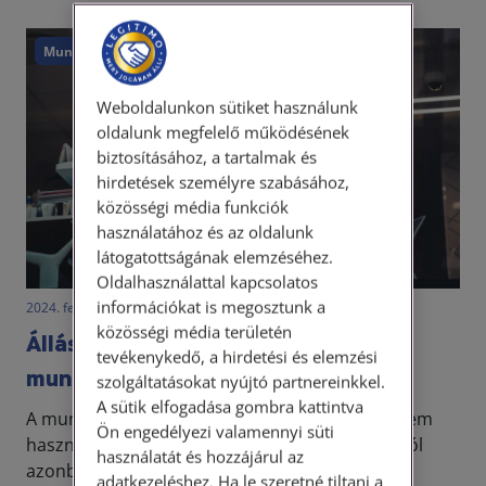
Munkajog
Felmondás
Munkabér
Weboldalunkon sütiket használunk
oldalunk megfelelő működésének
biztosításához, a tartalmak és
hirdetések személyre szabásához,
közösségi média funkciók
használatához és az oldalunk
látogatottságának elemzéséhez.
Oldalhasználattal kapcsolatos
információkat is megosztunk a
2024. február 12. • LegitiMoadmin
közösségi média területén
Álláskeresési járadék alias
tevékenykedő, a hirdetési és elemzési
munkanélküli segély
szolgáltatásokat nyújtó partnereinkkel.
A sütik elfogadása gombra kattintva
A munkanélküli segély megnevezést évek óta nem
Ön engedélyezi valamennyi süti
használják a magyar jogszabályok, a köztudatból
használatát és hozzájárul az
azonban még a mai napig nem kopott ki.
adatkezeléshez. Ha le szeretné tiltani a