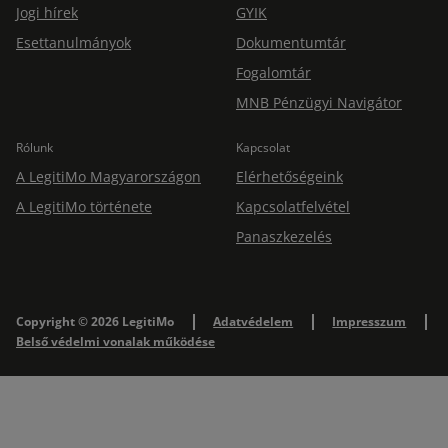
Jogi hírek
GYIK
Esettanulmányok
Dokumentumtár
Fogalomtár
MNB Pénzügyi Navigátor
Rólunk
Kapcsolat
A LegitiMo Magyarországon
Elérhetőségeink
A LegitiMo története
Kapcsolatfelvétel
Panaszkezelés
Copyright © 2026 LegitiMo
Adatvédelem
Impresszum
Belső védelmi vonalak működése