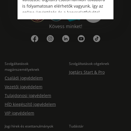
is folyamatosan elérhetők vagyunk, így az
online ügyintézés és a kapcsolatfelvétel
változatlanul biztosított.
Kövess minket!
Szolgáltatások
Szolgáltatások cégeknek
magánszemélyeknek
Jogtárs Start & Pro
Családi jogvédelem
Vezetői jogvédelem
Tulajdonosi jogvédelem
HÍD kiegészítő jogvédelem
VIP jogvédelem
Jogi hírek és esettanulmányok
Tudástár