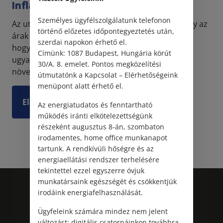
Inflációkövető béremelés
Személyes ügyfélszolgálatunk telefonon
Az utóbbi egy évben sajnos tapasztalhattuk, hogy az
történő előzetes időpontegyeztetés után,
árak nagymértékben növekedtek, ami azt jelenti,
szerdai napokon érhető el.
hogy ugyanolyan bérből már nem lehetséges
Címünk: 1087 Budapest, Hungária körút
ugyanazon az életszínvonalon megélni. Az árak
30/A. 8. emelet. Pontos megközelítési
növekedés...
útmutatónk a Kapcsolat – Elérhetőségeink
menüpont alatt érhető el.
Elolvasom
Az energiatudatos és fenntartható
működés iránti elkötelezettségünk
részeként augusztus 8-án, szombaton
irodamentes, home office munkanapot
tartunk. A rendkívüli hőségre és az
energiaellátási rendszer terhelésére
tekintettel ezzel egyszerre óvjuk
munkatársaink egészségét és csökkentjük
irodáink energiafelhasználását.
Ügyfeleink számára mindez nem jelent
változást: digitális csatornáinkon továbbra