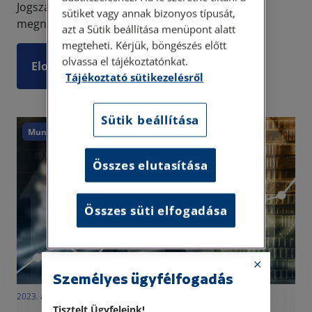
Jogszabályaink helyette az álláskeresési járadék
sütiket vagy annak bizonyos típusát,
megnevezést ha...
azt a Sütik beállítása menüpont alatt
megteheti. Kérjük, böngészés előtt
olvassa el tájékoztatónkat.
Elolvasom
Tájékoztató sütikezelésről
Sütik beállítása
Munkajog
Munkabér
Összes elutasítása
Összes süti elfogadása
Személyes ügyfélfogadás
2023. április 18. • LegitiMoadmin
Tisztelt Ügyfeleink!