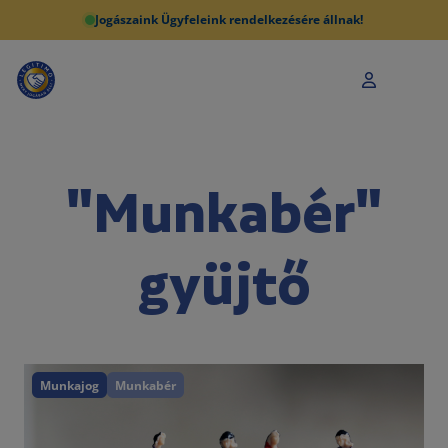
Jogászaink Ügyfeleink rendelkezésére állnak!
"Munkabér"
gyüjtő
Munkajog
Munkabér