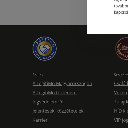
továbbr
kapcsol
Rólunk
Szolgál
A LegitiMo Magyarországon
Család
A LegitiMo története
Vezető
Jogvédelemről
Tulajd
Jelentések, közzétételek
HÍD ki
Karrier
VIP j