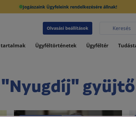
Jogászaink Ügyfeleink rendelkezésére állnak!
Olvasási beállítások
 tartalmak
Ügyféltörténetek
Ügyféltér
Tudást
"Nyugdíj" gyüjtő
Társadalombiztosítás
Nyugdíj