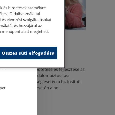
k és hirdetések személyre
hez. Oldalhasználattal
 és elemzési szolgáltatásokat
nálatát és hozzájárul az
ása menüpont alatt megteheti.
4. május 27. • LegitiMoadmin
nyugdíjszolgáltatások
Összes süti elfogadása
és
kötelező társadalombiztosítási
tési
ugdíjrendszer működtetése és fejlesztése az
lam feladata. A társadalombiztosítási
ugdíjrendszer öregség esetén a biztosított
zére, elhalálozása esetén a ho...
pot
Elolvasom