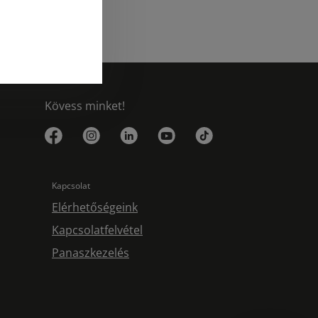
Kövess minket!
Kapcsolat
Elérhetőségeink
Kapcsolatfelvétel
Panaszkezelés