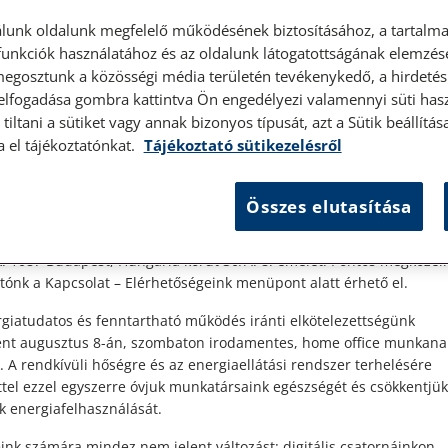
lunk oldalunk megfelelő működésének biztosításához, a tartalma
unkciók használatához és az oldalunk látogatottságának elemzésé
megosztunk a közösségi média területén tevékenykedő, a hirdetési
 elfogadása gombra kattintva Ön engedélyezi valamennyi süti hasz
élyes ügyfélfogadás
tiltani a sütiket vagy annak bizonyos típusát, azt a Sütik beállít
2024. június 11. • dr. Szalai Krisztina
202
a el tájékoztatónkat.
Tájékoztató sütikezelésről
es
Özvegyi nyugdíj
A 
t Ügyfeleink!
Összes elutasítása
es ügyfélszolgálatunk telefonon történő előzetes időpontegyeztet
zerdai napokon érhető el.
i
A társadalombiztosítási ellátások részletes
A 
 1087 Budapest, Hungária körút 30/A. 8. emelet. Pontos megközelí
ak
szabályait a társadalombiztosítás ellátásaira
ny
ónk a Kapcsolat – Elérhetőségeink menüpont alatt érhető el.
jogosultakról, valamint ezen ellátások
ál
eti
fedezetéről szóló 2019. évi CXXII. törvény
ny
giatudatos és fenntartható működés iránti elkötelezettségünk
tartalmazza. A jogszabály...
rés
ént augusztus 8-án, szombaton irodamentes, home office munkana
. A rendkívüli hőségre és az energiaellátási rendszer terhelésére
ttel ezzel egyszerre óvjuk munkatársaink egészségét és csökkentjük
Elolvasom
k energiafelhasználását.
ink számára mindez nem jelent változást: digitális csatornáinkon