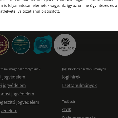
a is folyamatosan elérhetők vagyunk, így az online ügyintézés és a
atfelvétel változatlanul biztosított.
tatások magánszemélyeknek
Jogi hírek és esettanulmányok
i jogvédelem
Jogi hírek
i jogvédelem
Esettanulmányok
onosi jogvédelem
egészítő jogvédelem
Tudástár
GYIK
ogvédelem
Dokumentumtár