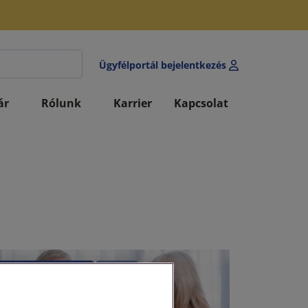
Ügyfélportál bejelentkezés
ár
Rólunk
Karrier
Kapcsolat
Társadalombiztosítás
Nyugdíj