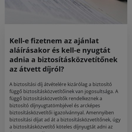
Kell-e fizetnem az ajánlat
aláírásakor és kell-e nyugtát
adnia a biztosításközvetítőnek
az átvett díjról?
A biztosítási díj átvételére kizárólag a biztosító
függő biztosításközvetítőinek van jogosultsága. A
függő biztosításközvetítők rendelkeznek a
biztosító díjnyugtatömbjével és arcképes
biztosításközvetítői igazolvánnyal. Amennyiben
biztosítási díjat ad át a biztosításközvetítőnek, úgy
a biztosításközvetítő köteles díjnyugtát adni az