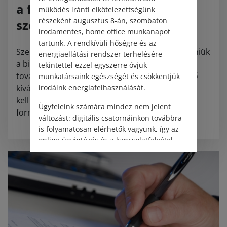
a férjem nevén lenne a
működés iránti elkötelezettségünk
részeként augusztus 8-án, szombaton
szerződés. Mit kell tennem?
irodamentes, home office munkanapot
tartunk. A rendkívüli hőségre és az
Szerződőmódosítási nyilatkozatot kell beküldeniük
energiaellátási rendszer terhelésére
a biztosítóhoz, amelyben nyilatkoznak, hogy a
tekintettel ezzel egyszerre óvjuk
továbbiakban XY szerződő helyébe ZK szerződő
munkatársaink egészségét és csökkentjük
kíván lépni. A nyilatkozatot mindkettőjüknek alá
irodáink energiafelhasználását.
kell írniuk, azaz a régi és az új szerződőnek is. A
Ügyfeleink számára mindez nem jelent
formanyomtatvány letölthető honlapunkról.
változást: digitális csatornáinkon továbbra
is folyamatosan elérhetők vagyunk, így az
online ügyintézés és a kapcsolatfelvétel
változatlanul biztosított.