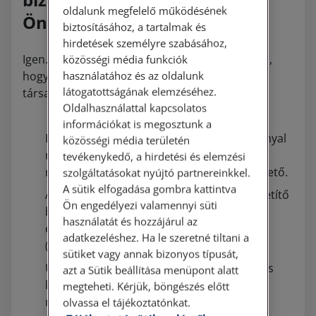
oldalunk megfelelő működésének
Önöknél tevékenykedik-e?
biztosításához, a tartalmak és
hirdetések személyre szabásához,
Igen. Háromféleképpen is meggyőződhet arról,
közösségi média funkciók
használatához és az oldalunk
hogy egy biztosításközvetítő valóban
látogatottságának elemzéséhez.
társaságunkat képviseli-e.
Oldalhasználattal kapcsolatos
információkat is megosztunk a
Biztosításközvetítőink arcképes igazolvánnyal
közösségi média területén
rendelkeznek, amelyet a biztosító készít el
tevékenykedő, a hirdetési és elemzési
részükre. Ennek bemutatásával ellenőrizhető.
szolgáltatásokat nyújtó partnereinkkel.
A sütik elfogadása gombra kattintva
Az MNB honlapján minden biztosításközvetítő
Ön engedélyezi valamennyi süti
biztosítónként regisztrálva van, ott is
használatát és hozzájárul az
ellenőrizhető.
adatkezeléshez. Ha le szeretné tiltani a
(
https://intezmenykereso.mnb.hu/
)
sütiket vagy annak bizonyos típusát,
Ügyfélszolgálatunk is rendelkezésére áll, és
azt a Sütik beállítása menüpont alatt
készséggel válaszol az ilyen jellegű
megteheti. Kérjük, böngészés előtt
megkeresésekre is.
olvassa el tájékoztatónkat.