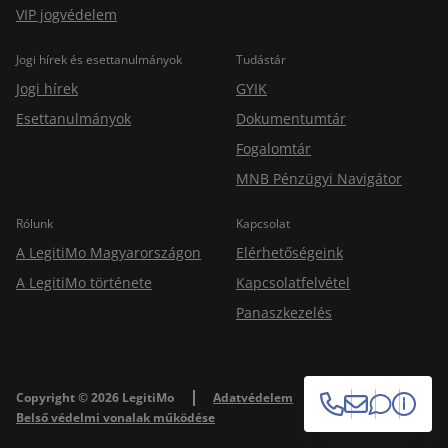
VIP jogvédelem
Jogi hírek és esettanulmányok
Tudástár
Jogi hírek
GYIK
Esettanulmányok
Dokumentumtár
Fogalomtár
MNB Pénzügyi Navigátor
Rólunk
Kapcsolat
A LegitiMo Magyarországon
Elérhetőségeink
A LegitiMo története
Kapcsolatfelvétel
Panaszkezelés
Copyright © 2026 LegitiMo
Adatvédelem
Impresszum
Belső védelmi vonalak működése