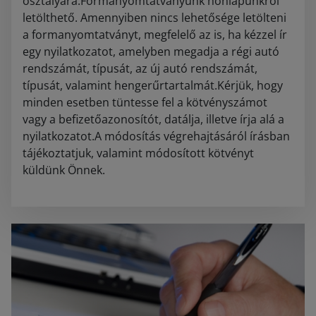
osztályára.Formanyomtatványunk honlapunkról
letölthető. Amennyiben nincs lehetősége letölteni
a formanyomtatványt, megfelelő az is, ha kézzel ír
egy nyilatkozatot, amelyben megadja a régi autó
rendszámát, típusát, az új autó rendszámát,
típusát, valamint hengerűrtartalmát.Kérjük, hogy
minden esetben tüntesse fel a kötvényszámot
vagy a befizetőazonosítót, datálja, illetve írja alá a
nyilatkozatot.A módosítás végrehajtásáról írásban
tájékoztatjuk, valamint módosított kötvényt
küldünk Önnek.