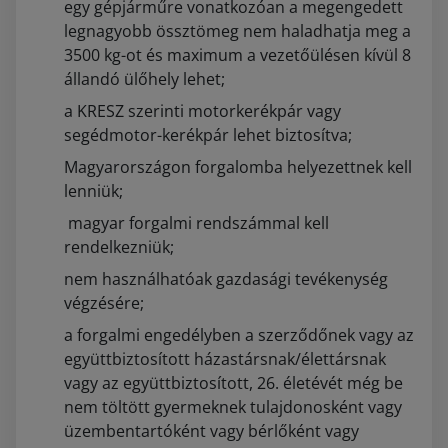
egy gépjárműre vonatkozóan a megengedett
legnagyobb össztömeg nem haladhatja meg a
3500 kg-ot és maximum a vezetőülésen kívül 8
állandó ülőhely lehet;
a KRESZ szerinti motorkerékpár vagy
segédmotor-kerékpár lehet biztosítva;
Magyarországon forgalomba helyezettnek kell
lenniük;
magyar forgalmi rendszámmal kell
rendelkezniük;
nem használhatóak gazdasági tevékenység
végzésére;
a forgalmi engedélyben a szerződőnek vagy az
együttbiztosított házastársnak/élettársnak
vagy az együttbiztosított, 26. életévét még be
nem töltött gyermeknek tulajdonosként vagy
üzembentartóként vagy bérlőként vagy