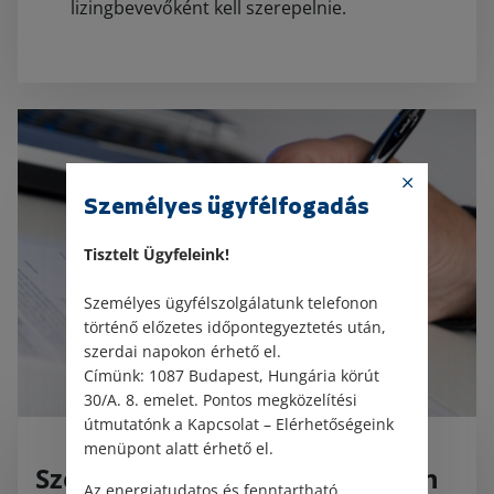
lizingbevevőként kell szerepelnie.
Személyes ügyfélfogadás
Tisztelt Ügyfeleink!
Személyes ügyfélszolgálatunk telefonon
történő előzetes időpontegyeztetés után,
szerdai napokon érhető el.
Címünk: 1087 Budapest, Hungária körút
30/A. 8. emelet. Pontos megközelítési
útmutatónk a Kapcsolat – Elérhetőségeink
menüpont alatt érhető el.
Szeretném, ha a továbbiakban
Az energiatudatos és fenntartható