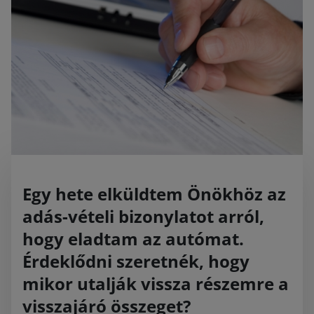
Egy hete elküldtem Önökhöz az
adás-vételi bizonylatot arról,
hogy eladtam az autómat.
Érdeklődni szeretnék, hogy
mikor utalják vissza részemre a
visszajáró összeget?