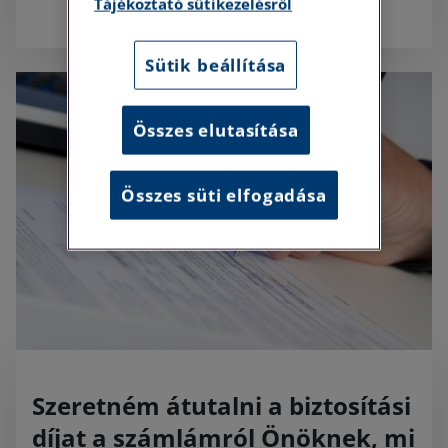
Tájékoztató sütikezelésről
Sütik beállítása
Összes elutasítása
Összes süti elfogadása
Szeretném átutalni a biztosítási
díjat a számlámról Önöknek, mi