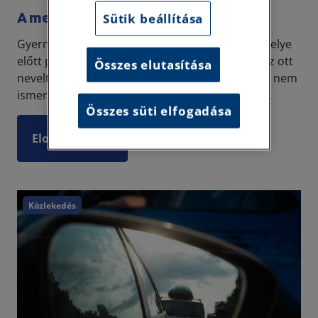
A megrongált autó
Sütik beállítása
Gyermekotthonban dolgozó ügyfelünk munkahelye
előtt parkoló gépkocsiját téglákkal verték szét az ott
Összes elutasítása
nevelt gyerekek. Az intézmény a kárfelelősségét nem
ismerte el, azonban hat hónapos megfeszített...
Összes süti elfogadása
Elolvasom
Közlekedés