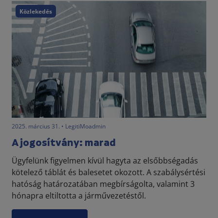
Közlekedés
2025. március 31. • LegitiMoadmin
A jogosítvány: marad
Ügyfelünk figyelmen kívül hagyta az elsőbbségadás
kötelező táblát és balesetet okozott. A szabálysértési
hatóság határozatában megbírságolta, valamint 3
hónapra eltiltotta a járművezetéstől.