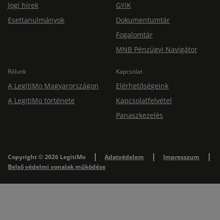
Jogi hírek
GYIK
Esettanulmányok
Dokumentumtár
Fogalomtár
MNB Pénzügyi Navigátor
Rólunk
Kapcsolat
A LegitiMo Magyarországon
Elérhetőségeink
A LegitiMo története
Kapcsolatfelvétel
Panaszkezelés
Copyright © 2026 LegitiMo
Adatvédelem
Impresszum
Belső védelmi vonalak működése