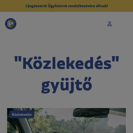
Jogászaink Ügyfeleink rendelkezésére állnak!
"Közlekedés"
gyüjtő
Közlekedés