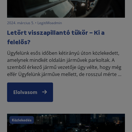
2024. március 5. • LegitiMoadmin
Letört visszapillantó tükör – Ki a
felelős?
Ügyfelünk esős időben kétirányú úton közlekedett,
amelynek mindkét oldalán járművek parkoltak. A
szemből érkező jármű vezetője úgy vélte, hogy még
elfér Ügyfelünk járműve mellett, de rosszul mérte ...
Elolvasom
Közlekedés