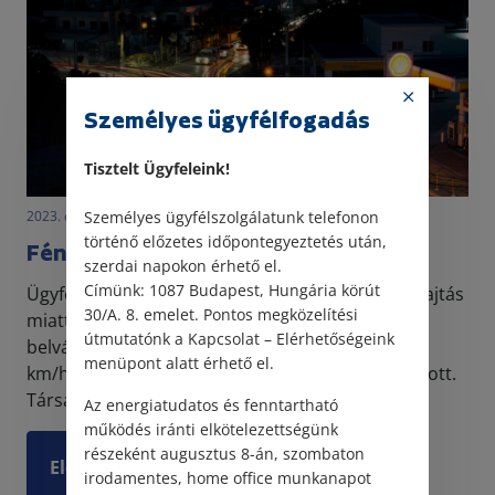
Személyes ügyfélfogadás
Tisztelt Ügyfeleink!
2023. december 5. • LegitiMoadmin
Személyes ügyfélszolgálatunk telefonon
történő előzetes időpontegyeztetés után,
Fénysebességgel a belvárosban
szerdai napokon érhető el.
Címünk: 1087 Budapest, Hungária körút
Ügyfelünk csekket kapott a rendőrségtől gyorshajtás
30/A. 8. emelet. Pontos megközelítési
miatt, a rendőrség szerint ugyanis Budapest
útmutatónk a Kapcsolat – Elérhetőségeink
belvárosában a megengedettnél gyorsabban, 50
menüpont alatt érhető el.
km/h sebesség helyett 72 km/h sebességgel hajtott.
Társa...
Az energiatudatos és fenntartható
működés iránti elkötelezettségünk
részeként augusztus 8-án, szombaton
Elolvasom
irodamentes, home office munkanapot