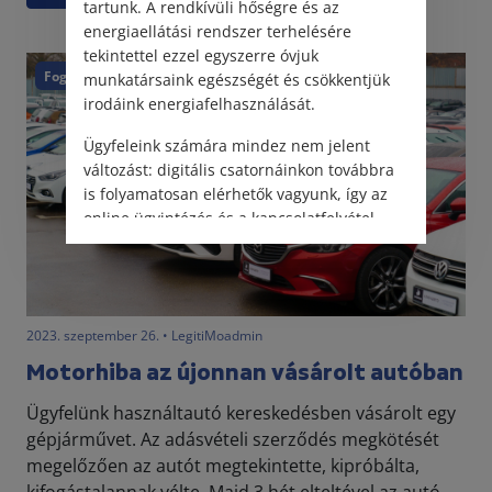
tartunk. A rendkívüli hőségre és az
energiaellátási rendszer terhelésére
tekintettel ezzel egyszerre óvjuk
Fogyasztóvédelem
Közlekedés
munkatársaink egészségét és csökkentjük
irodáink energiafelhasználását.
Ügyfeleink számára mindez nem jelent
változást: digitális csatornáinkon továbbra
is folyamatosan elérhetők vagyunk, így az
online ügyintézés és a kapcsolatfelvétel
változatlanul biztosított.
2023. szeptember 26. • LegitiMoadmin
Motorhiba az újonnan vásárolt autóban
Ügyfelünk használtautó kereskedésben vásárolt egy
gépjárművet. Az adásvételi szerződés megkötését
megelőzően az autót megtekintette, kipróbálta,