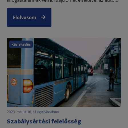
kifogástalannak vélte. Majd 3 hét elteltével az autó...
Elolvasom
Közlekedés
2023. május 30. • LegitiMoadmin
Szabálysértési felelősség