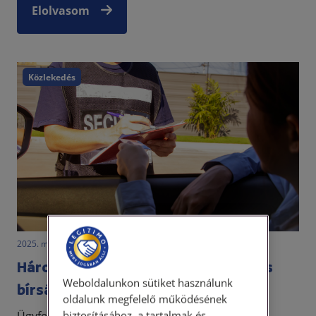
Elolvasom
Közlekedés
2025. március 19. • LegitiMoadmin
Három óra alatt töröltettük a téves
Weboldalunkon sütiket használunk
bírságot
oldalunk megfelelő működésének
biztosításához, a tartalmak és