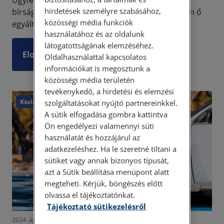
Ügyfelünk Ausztriából kapott téves gyorshajtási
hirdetések személyre szabásához,
bírságot, ugyanis a büntetésben szereplő napon ő
közösségi média funkciók
egyáltalán nem is járt Ausztriában.
használatához és az oldalunk
látogatottságának elemzéséhez.
Elolvasom
Oldalhasználattal kapcsolatos
információkat is megosztunk a
közösségi média területén
tevékenykedő, a hirdetési és elemzési
Közlekedés
szolgáltatásokat nyújtó partnereinkkel.
A sütik elfogadása gombra kattintva
Ön engedélyezi valamennyi süti
használatát és hozzájárul az
adatkezeléshez. Ha le szeretné tiltani a
sütiket vagy annak bizonyos típusát,
azt a Sütik beállítása menüpont alatt
megteheti. Kérjük, böngészés előtt
olvassa el tájékoztatónkat.
Tájékoztató sütikezelésről
2024. április 30. • LegitiMoadmin