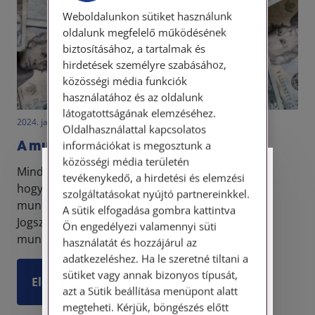
Weboldalunkon sütiket használunk
oldalunk megfelelő működésének
biztosításához, a tartalmak és
hirdetések személyre szabásához,
közösségi média funkciók
használatához és az oldalunk
látogatottságának elemzéséhez.
2024. január 2. • LegitiMoadmin
Oldalhasználattal kapcsolatos
A munkabér védelme
információkat is megosztunk a
közösségi média területén
Minden munkaviszony igen hangsúlyos kérdése,
Személyes ügyfélfogadás
tevékenykedő, a hirdetési és elemzési
hogy a munkáltató mikor, hogyan és mennyi
szolgáltatásokat nyújtó partnereinkkel.
munkabért fizet meg a munkavállalónak.
Tisztelt Ügyfeleink!
A sütik elfogadása gombra kattintva
Jogszabályaink azt a kérdést, hogy a mennyi a
Ön engedélyezi valamennyi süti
Személyes ügyfélszolgálatunk telefonon
munkavállaló munkabére, l...
használatát és hozzájárul az
történő előzetes időpontegyeztetés után,
adatkezeléshez. Ha le szeretné tiltani a
szerdai napokon érhető el.
sütiket vagy annak bizonyos típusát,
Elolvasom
Címünk: 1087 Budapest, Hungária körút
azt a Sütik beállítása menüpont alatt
30/A. 8. emelet. Pontos megközelítési
megteheti. Kérjük, böngészés előtt
útmutatónk a Kapcsolat – Elérhetőségeink