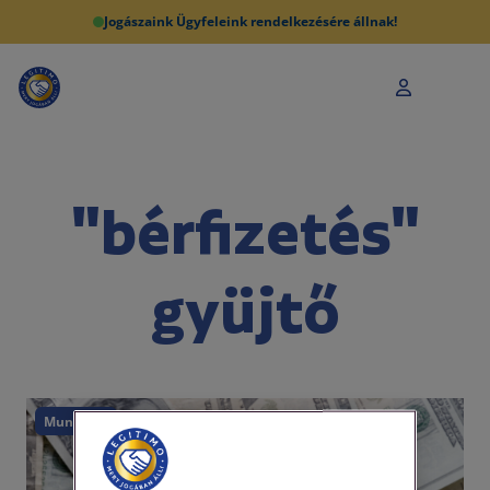
Jogászaink Ügyfeleink rendelkezésére állnak!
"bérfizetés"
gyüjtő
Munkajog