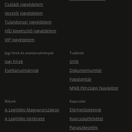
Családi jogvédelem
Vezetői jogvédelem
Tulajdonosi jogvédelem
HÍD kiegészítő jogvédelem
VIP jogvédelem
Jogi hírek és esettanulmányok
Tudástár
Jogi hírek
GYIK
Esettanulmányok
Dokumentumtár
Fogalomtár
MNB Pénzügyi Navigátor
Rólunk
Kapcsolat
A LegitiMo Magyarországon
Elérhetőségeink
A LegitiMo története
Kapcsolatfelvétel
Panaszkezelés