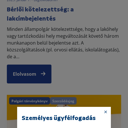
Bérlői kötelezettség: a
lakcímbejelentés
Minden állampolgár kötelezettsége, hogy a lakóhely
vagy tartózkodási hely megváltozását követő három
munkanapon belül bejelentse azt. A
közszolgáltatások (pl. orvosi ellátás, iskolalátogatás),
de a...
Elolvasom
Polgári törvénykönyv
Szerződésjog
Személyes ügyfélfogadás