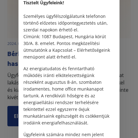
Tisztelt Ügyfeleink!
Személyes ügyfélszolgálatunk telefonon
történő előzetes időpontegyeztetés után,
szerdai napokon érhető el.
Címünk: 1087 Budapest, Hungária körút
30/A. 8. emelet. Pontos megközelítési
2024. február 27. • LegitiMoadmin
útmutatónk a Kapcsolat – Elérhetőségeink
Bérlet és albérlet – ön is rosszul
menüpont alatt érhető el.
használja?
Az energiatudatos és fenntartható
Ügyfeleink minden nap megkeresik Társaságunkat
működés iránti elkötelezettségünk
lakásbérleti szerződéssel kapcsolatos kérdéseikkel
részeként augusztus 8-án, szombaton
irodamentes, home office munkanapot
és kialakult jogvitáikkal. Ezekben az esetekben szinte
tartunk. A rendkívüli hőségre és az
kivétel nélkül az albérlet kifejezést haszná...
energiaellátási rendszer terhelésére
tekintettel ezzel egyszerre óvjuk
Elolvasom
munkatársaink egészségét és csökkentjük
irodáink energiafelhasználását.
Ügyfeleink számára mindez nem jelent