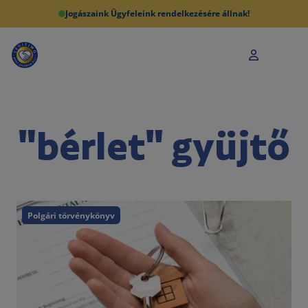
Jogászaink Ügyfeleink rendelkezésére állnak!
"bérlet" gyüjtő
Polgári törvénykönyv