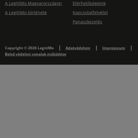
A LegitiMo Magyarországon
Elérhetőségeink
A LegitiMo története
Kapcsolatfelvétel
Panaszkezelés
Copyright © 2026 LegitiMo
Adatvédelem
Impresszum
Belső védelmi vonalak működése