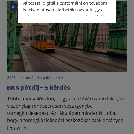
változást: digitális csatornáinkon továbbra
Közlekedés
is folyamatosan elérhetők vagyunk, így az
online ügyintézés és a kapcsolatfelvétel
változatlanul biztosított.
2023. március 2. • LegitiMoadmin
BKK pótdíj – 5 kérdés
Több, mint valószínű, hogy aki a fővárosban lakik, az
viszonylag rendszeresen vesz igénybe
tömegközlekedést. Azt általában mindenki tudja,
hogy a tömegközlekedési eszközöket csak érvényes
jeggyel v...