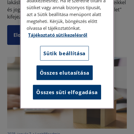
adatkezeléshez. Ha le szeretné tiltani a
lakásbérleti szerződésekkel kapcsolatos kérdéseikkel
sütiket vagy annak bizonyos típusát,
és jogvitáikkal. Az esetek többségében az "albérlet"
azt a Sütik beállítása menüpont alatt
kifejezést használják, ami jogi szempontból gy...
megteheti. Kérjük, böngészés előtt
olvassa el tájékoztatónkat.
Elolvasom
Tájékoztató sütikezelésről
Sütik beállítása
Összes elutasítása
Összes süti elfogadása
2025. január 7. • LegitiMoadmin