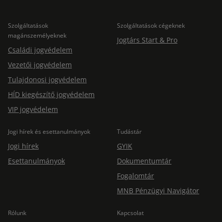
Szolgáltatások
Szolgáltatások cégeknek
magánszemélyeknek
Jogtárs Start & Pro
Családi jogvédelem
Vezetői jogvédelem
Tulajdonosi jogvédelem
HÍD kiegészítő jogvédelem
VIP jogvédelem
Jogi hírek és esettanulmányok
Tudástár
Jogi hírek
GYIK
Esettanulmányok
Dokumentumtár
Fogalomtár
MNB Pénzügyi Navigátor
Rólunk
Kapcsolat