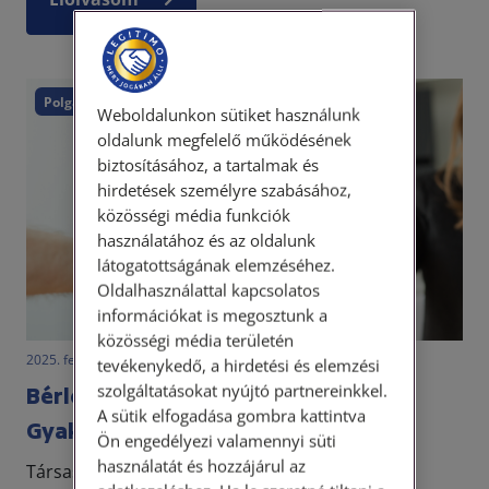
Polgári törvénykönyv
Weboldalunkon sütiket használunk
oldalunk megfelelő működésének
biztosításához, a tartalmak és
hirdetések személyre szabásához,
közösségi média funkciók
használatához és az oldalunk
látogatottságának elemzéséhez.
Oldalhasználattal kapcsolatos
információkat is megosztunk a
közösségi média területén
2025. február 3. • LegitiMoadmin
tevékenykedő, a hirdetési és elemzési
szolgáltatásokat nyújtó partnereinkkel.
Bérleti szerződés vagy albérlet? –
A sütik elfogadása gombra kattintva
Gyakori jogi tévhitek
Ön engedélyezi valamennyi süti
használatát és hozzájárul az
Társaságunkat naponta keresik meg ügyfeleink