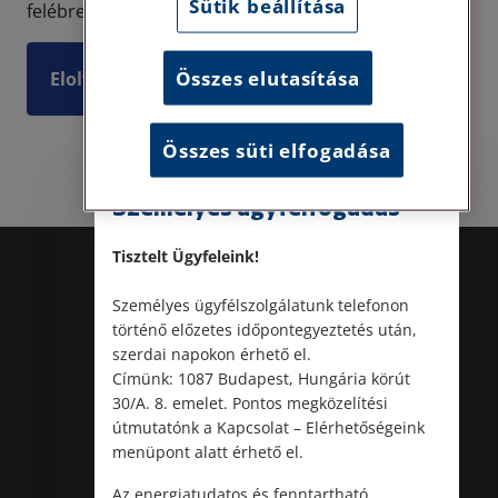
Sütik beállítása
felébred a gyanú, miszerint táppénzen lévő mun...
Összes elutasítása
Elolvasom
Összes süti elfogadása
Személyes ügyfélfogadás
Tisztelt Ügyfeleink!
Személyes ügyfélszolgálatunk telefonon
történő előzetes időpontegyeztetés után,
szerdai napokon érhető el.
Címünk: 1087 Budapest, Hungária körút
30/A. 8. emelet. Pontos megközelítési
útmutatónk a Kapcsolat – Elérhetőségeink
Kövess minket!
menüpont alatt érhető el.
Az energiatudatos és fenntartható