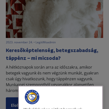
2023. november 24. • LegitiMoadmin
Keresőképtelenség, betegszabadság,
táppénz – mi micsoda?
A hétköznapok során arra az időszakra, amikor
betegek vagyunk és nem végzünk munkát, gyakran
csak úgy hivatkozunk, hogy táppénzen vagyunk.
Munkajogi szempontból ugyanakkor alapvetően
három különböz...
Elolvasom