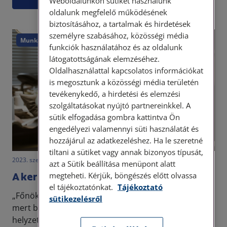
Weboldalunkon sütiket használunk
oldalunk megfelelő működésének
biztosításához, a tartalmak és hirdetések
személyre szabásához, közösségi média
Munkajog
funkciók használatához és az oldalunk
látogatottságának elemzéséhez.
Oldalhasználattal kapcsolatos információkat
is megosztunk a közösségi média területén
tevékenykedő, a hirdetési és elemzési
szolgáltatásokat nyújtó partnereinkkel. A
sütik elfogadása gombra kattintva Ön
engedélyezi valamennyi süti használatát és
hozzájárul az adatkezeléshez. Ha le szeretné
tiltani a sütiket vagy annak bizonyos típusát,
2023. szeptember 14. • LegitiMoadmin
azt a Sütik beállítása menüpont alatt
A keresőképtelenség felülvizsgálata
megteheti. Kérjük, böngészés előtt olvassa
el tájékoztatónkat.
Tájékoztató
„Főnök, jövőhéten nem fogok tudni bejönni dolgozni,
sütikezelésről
mert beteg leszek!” Meglehetősen kellemetlen
helyzet tud kialakulni akkor, amikor a munkáltatóban