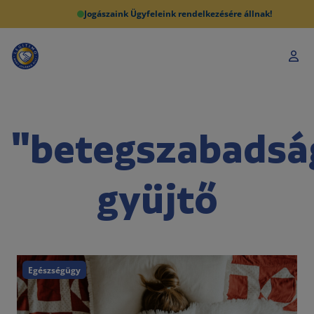
Jogászaink Ügyfeleink rendelkezésére állnak!
"betegszabadsá
gyüjtő
Egészségügy