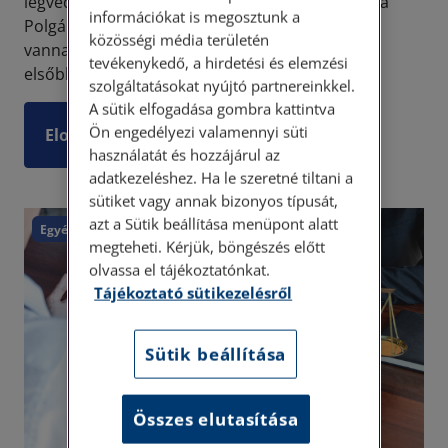
legvédettebb polgári jogi jogosultság, azonban a
információkat is megosztunk a
Polgári Törvénykönyv ismeri és elismeri, hogy
közösségi média területén
vannak olyan helyzetek, amikor a közérdek
tevékenykedő, a hirdetési és elemzési
elsőbbséget él...
szolgáltatásokat nyújtó partnereinkkel.
A sütik elfogadása gombra kattintva
Ön engedélyezi valamennyi süti
Elolvasom
használatát és hozzájárul az
adatkezeléshez. Ha le szeretné tiltani a
sütiket vagy annak bizonyos típusát,
azt a Sütik beállítása menüpont alatt
Egyéb
megteheti. Kérjük, böngészés előtt
olvassa el tájékoztatónkat.
Tájékoztató sütikezelésről
Sütik beállítása
Összes elutasítása