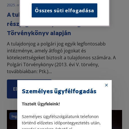
2025. március 3. • dr. Szalai Krisztina
Összes süti elfogadása
A tulajdonost megillető
részjogosítványok a Polgári
Törvénykönyv alapján
A tulajdonjog a polgári jog egyik legfontosabb
intézménye, amely átfogó jogokat és
kötelezettségeket biztosít a tulajdonos számára. A
Polgári Törvénykönyv (2013. évi V. törvény,
továbbiakban: Ptk.)...
Elolvasom
Személyes ügyfélfogadás
Tisztelt Ügyfeleink!
Ingatlan
Személyes ügyfélszolgálatunk telefonon
történő előzetes időpontegyeztetés után,