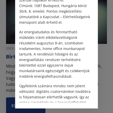
szerdai napokon érhető el.
Címünk: 1087 Budapest, Hungária körút
30/A. 8. emelet. Pontos megközelítési
útmutatónk a Kapcsolat – Elérhetőségeink
menüpont alatt érhető el.
Az energiatudatos és fenntartható
működés iránti elkötelezettségünk
részeként augusztus 8-án, szombaton
2023. április 21. • LegitiMoadmin
irodamentes, home office munkanapot
tartunk. A rendkívüli hőségre és az
Birtokos vagy tulajdonos?
energiaellátási rendszer terhelésére
tekintettel ezzel egyszerre óvjuk
Mindig igyekszünk felhívni rá az ügyfelek figyelmét,
munkatársaink egészségét és csökkentjük
hogy a jogrendszer nem dolgozik szinonimákkal.
irodáink energiafelhasználását.
Vagyis a jogtudományban – ahogy a többi
tudományban is – ha valamit máshogy hívnak, az
Ügyfeleink számára mindez nem jelent
mást is je...
változást: digitális csatornáinkon továbbra
is folyamatosan elérhetők vagyunk, így az
online ügyintézés és a kapcsolatfelvétel
Elolvasom
változatlanul biztosított.