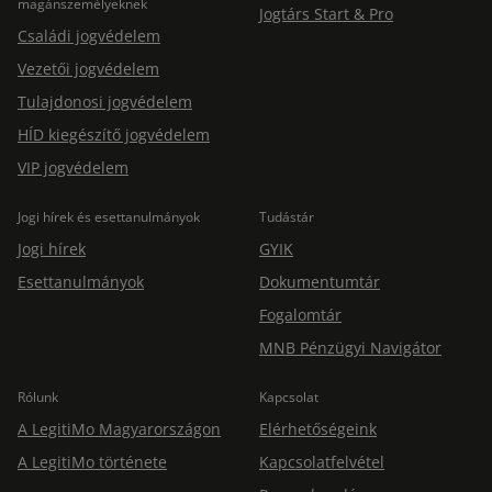
magánszemélyeknek
Jogtárs Start & Pro
Családi jogvédelem
Vezetői jogvédelem
Tulajdonosi jogvédelem
HÍD kiegészítő jogvédelem
VIP jogvédelem
Jogi hírek és esettanulmányok
Tudástár
Jogi hírek
GYIK
Esettanulmányok
Dokumentumtár
Fogalomtár
MNB Pénzügyi Navigátor
Rólunk
Kapcsolat
A LegitiMo Magyarországon
Elérhetőségeink
A LegitiMo története
Kapcsolatfelvétel