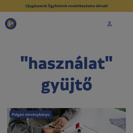
Jogászaink Ügyfeleink rendelkezésére állnak!
"használat"
gyüjtő
Polgári törvénykönyv