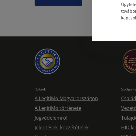
Ügyfele
továbbr
kapcsol
Rólunk
Szolgál
A LegitiMo Magyarországon
Család
A LegitiMo története
Vezető
Jogvédelemről
Tulajd
Jelentések, közzétételek
HÍD ki