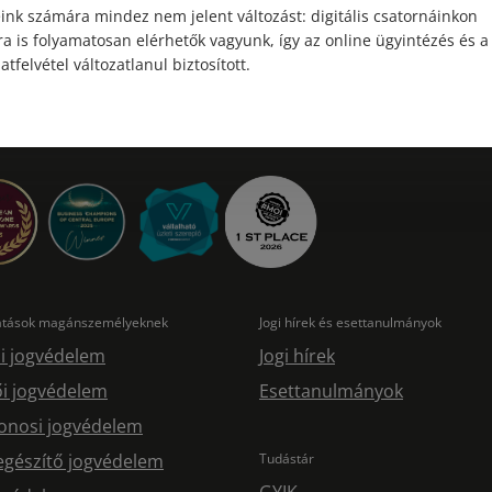
ink számára mindez nem jelent változást: digitális csatornáinkon
a is folyamatosan elérhetők vagyunk, így az online ügyintézés és a
atfelvétel változatlanul biztosított.
tatások magánszemélyeknek
Jogi hírek és esettanulmányok
i jogvédelem
Jogi hírek
i jogvédelem
Esettanulmányok
onosi jogvédelem
egészítő jogvédelem
Tudástár
GYIK