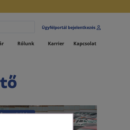
Ügyfélportál bejelentkezés
ár
Rólunk
Karrier
Kapcsolat
jtő
Fogyasztóvédelem