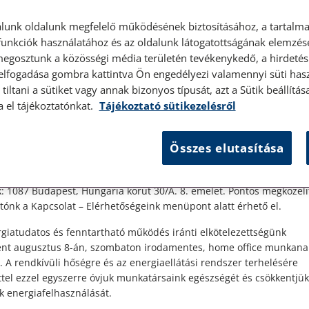
lunk oldalunk megfelelő működésének biztosításához, a tartalma
unkciók használatához és az oldalunk látogatottságának elemzésé
megosztunk a közösségi média területén tevékenykedő, a hirdetési
 elfogadása gombra kattintva Ön engedélyezi valamennyi süti hasz
tiltani a sütiket vagy annak bizonyos típusát, azt a Sütik beállít
élyes ügyfélfogadás
2024. november 11. • LegitiMoadmin
202
a el tájékoztatónkat.
Tájékoztató sütikezelésről
agy
Hamis vád és hamis tanúzás – mit
Hi
t Ügyfeleink!
jelent, és miért fontos?
t
Összes elutasítása
es ügyfélszolgálatunk telefonon történő előzetes időpontegyeztet
zerdai napokon érhető el.
A jogi gyakorlatban számos esetben keresnek
A 
 1087 Budapest, Hungária körút 30/A. 8. emelet. Pontos megközelí
ónk a Kapcsolat – Elérhetőségeink menüpont alatt érhető el.
a
meg ügyfeleink, akiket hamisan vádoltak meg
tö
m
vagy ellenük hamisan tanúskodtak egy adott
cs
giatudatos és fenntartható működés iránti elkötelezettségünk
ügy kapcsán. Az igazságszolgáltatás zavartalan
me
ént augusztus 8-án, szombaton irodamentes, home office munkana
működésének alapvet...
gé
. A rendkívüli hőségre és az energiaellátási rendszer terhelésére
ttel ezzel egyszerre óvjuk munkatársaink egészségét és csökkentjük
k energiafelhasználását.
Elolvasom