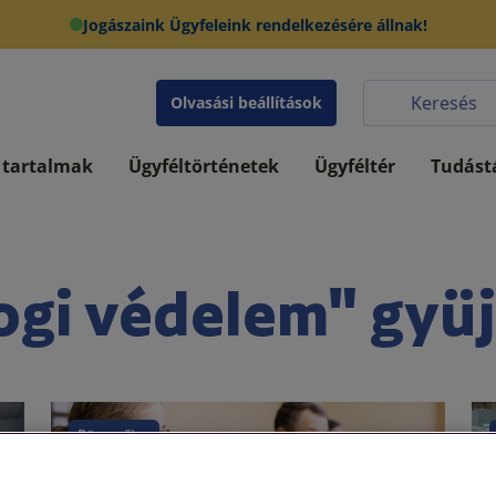
Jogászaink Ügyfeleink rendelkezésére állnak!
Olvasási beállítások
 tartalmak
Ügyféltörténetek
Ügyféltér
Tudást
ogi védelem" gyü
Büntetőjog