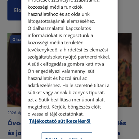
közösségi média funkciók
Elolvasom
használatához és az oldalunk
látogatottságának elemzéséhez.
Oldalhasználattal kapcsolatos
információkat is megosztunk a
Oktatás
közösségi média területén
tevékenykedő, a hirdetési és elemzési
szolgáltatásokat nyújtó partnereinkkel.
A sütik elfogadása gombra kattintva
Ön engedélyezi valamennyi süti
használatát és hozzájárul az
adatkezeléshez. Ha le szeretné tiltani a
sütiket vagy annak bizonyos típusát,
azt a Sütik beállítása menüpont alatt
megteheti. Kérjük, böngészés előtt
2026. április 20. • dr. Novák Katalin Orsolya
olvassa el tájékoztatónkat.
Tájékoztató sütikezelésről
Óvodakötelezettség alóli mentesülés
és jogellenes elutasítás: mit tehet a