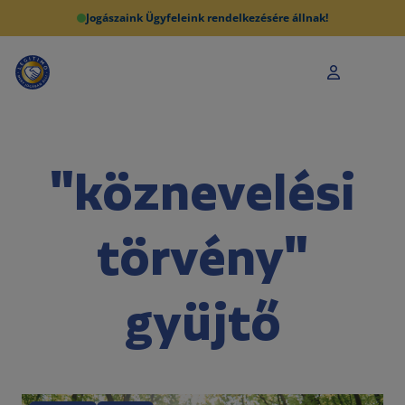
Jogászaink Ügyfeleink rendelkezésére állnak!
"köznevelési
törvény"
gyüjtő