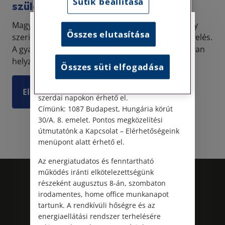
Sütik beállítása
szülő?
Magyarországon a gyermekek számára főszabály
Személyes ügyfélfogadás
Összes elutasítása
szerint hároméves kortól kötelező az óvodai nevelés.
A gyakorlatban azonban sok család találkozik olyan
Tisztelt Ügyfeleink!
helyzettel, amikor az óvoda a felvételt például ...
Összes süti elfogadása
Személyes ügyfélszolgálatunk telefonon
történő előzetes időpontegyeztetés után,
Elolvasom
szerdai napokon érhető el.
Címünk: 1087 Budapest, Hungária körút
30/A. 8. emelet. Pontos megközelítési
útmutatónk a Kapcsolat – Elérhetőségeink
menüpont alatt érhető el.
Az energiatudatos és fenntartható
működés iránti elkötelezettségünk
részeként augusztus 8-án, szombaton
irodamentes, home office munkanapot
tartunk. A rendkívüli hőségre és az
energiaellátási rendszer terhelésére