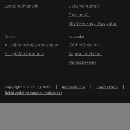
Esettanulmányok
Dokumentumtár
Fogalomtár
MNB Pénzügyi Navigátor
Rólunk
Kapcsolat
A LegitiMo Magyarországon
Elérhetőségeink
A LegitiMo története
Kapcsolatfelvétel
Panaszkezelés
Copyright © 2026 LegitiMo
Adatvédelem
Impresszum
Belső védelmi vonalak működése