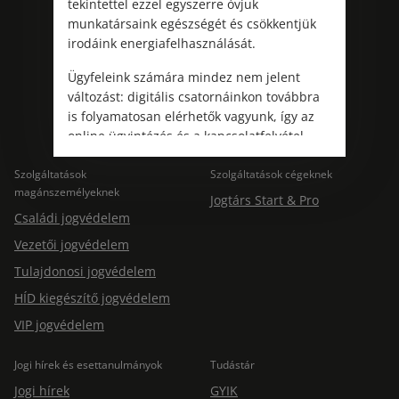
tekintettel ezzel egyszerre óvjuk
munkatársaink egészségét és csökkentjük
irodáink energiafelhasználását.
Kövess minket!
Ügyfeleink számára mindez nem jelent
változást: digitális csatornáinkon továbbra
is folyamatosan elérhetők vagyunk, így az
online ügyintézés és a kapcsolatfelvétel
változatlanul biztosított.
Szolgáltatások
Szolgáltatások cégeknek
magánszemélyeknek
Jogtárs Start & Pro
Családi jogvédelem
Vezetői jogvédelem
Tulajdonosi jogvédelem
HÍD kiegészítő jogvédelem
VIP jogvédelem
Jogi hírek és esettanulmányok
Tudástár
Jogi hírek
GYIK