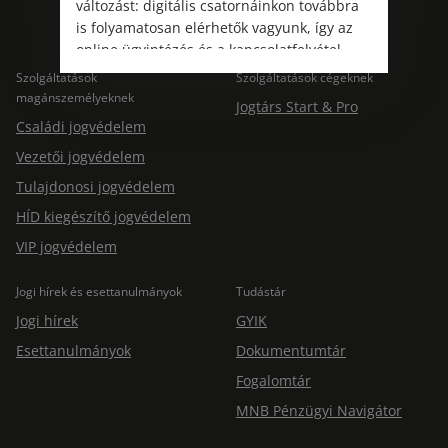
változást: digitális csatornáinkon továbbra
is folyamatosan elérhetők vagyunk, így az
online ügyintézés és a kapcsolatfelvétel
változatlanul biztosított.
Szolgáltatások
Szolgáltatások cégeknek
magánszemélyeknek
Jogtárs Start & Pro
Családi jogvédelem
Vezetői jogvédelem
Tulajdonosi jogvédelem
HÍD kiegészítő jogvédelem
VIP jogvédelem
Jogi hírek és esettanulmányok
Tudástár
Jogi hírek
GYIK
Esettanulmányok
Dokumentumtár
Fogalomtár
MNB Pénzügyi Navigátor