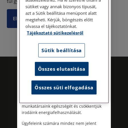
túl gyakori –, hogy gyalogosként állít meg min...
Tisztelt Ügyfeleink!
sütiket vagy annak bizonyos típusát,
azt a Sütik beállítása menüpont alatt
Személyes ügyfélszolgálatunk telefonon
Elolvasom
megteheti. Kérjük, böngészés előtt
történő előzetes időpontegyeztetés után,
olvassa el tájékoztatónkat.
szerdai napokon érhető el.
Címünk: 1087 Budapest, Hungária körút
Tájékoztató sütikezelésről
30/A. 8. emelet. Pontos megközelítési
útmutatónk a Kapcsolat – Elérhetőségeink
Sütik beállítása
menüpont alatt érhető el.
Az energiatudatos és fenntartható
Összes elutasítása
működés iránti elkötelezettségünk
részeként augusztus 8-án, szombaton
irodamentes, home office munkanapot
Összes süti elfogadása
tartunk. A rendkívüli hőségre és az
energiaellátási rendszer terhelésére
tekintettel ezzel egyszerre óvjuk
munkatársaink egészségét és csökkentjük
irodáink energiafelhasználását.
Kövess minket!
Ügyfeleink számára mindez nem jelent