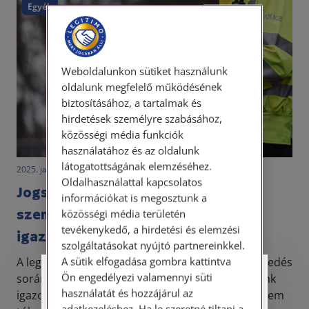
Egyéb
Weboldalunkon sütiket használunk
oldalunk megfelelő működésének
biztosításához, a tartalmak és
hirdetések személyre szabásához,
közösségi média funkciók
használatához és az oldalunk
látogatottságának elemzéséhez.
2025. január 9. • LegitiMoadmin
Oldalhasználattal kapcsolatos
Jogszerűen megtagadható a
információkat is megosztunk a
személyünk azonosítása a rendőri
közösségi média területén
tevékenykedő, a hirdetési és elemzési
igazoltatáskor?
szolgáltatásokat nyújtó partnereinkkel.
A sütik elfogadása gombra kattintva
A legtöbbször közúti ellenőrzéskor vagy a közlekedés
Ön engedélyezi valamennyi süti
során szólítanak fel minket személyazonosságunk
Személyes ügyfélfogadás
használatát és hozzájárul az
igazolására. Nem kizárt egyébként az sem – de nem
adatkezeléshez. Ha le szeretné tiltani a