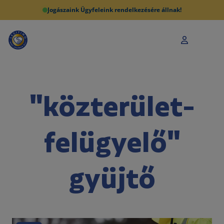
Jogászaink Ügyfeleink rendelkezésére állnak!
"közterület-
felügyelő"
gyüjtő