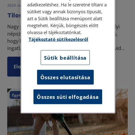
adatkezeléshez. Ha le szeretné tiltani a
2024. november 7. • LegitiMoadmin
sütiket vagy annak bizonyos típusát,
Tilos lesz az Airbnb?
azt a Sütik beállítása menüpont alatt
megteheti. Kérjük, böngészés előtt
Nagy port kavart a VI. kerületben lefolytatott helyi
olvassa el tájékoztatónkat.
népszavazás, amelyben a lakosok úgy döntöttek,
Tájékoztató sütikezelésről
hogy betiltják az Aribnb lehetőségét a kerületi
ingatlanokban. Az Airbnb, azaz lényegében a rövid...
Sütik beállítása
Elolvasom
Összes elutasítása
Egyéb
Összes süti elfogadása