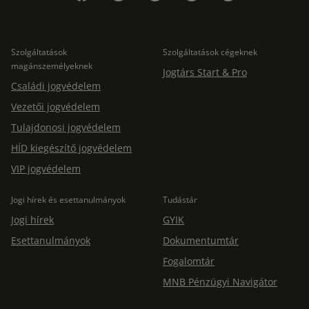
Szolgáltatások
Szolgáltatások cégeknek
magánszemélyeknek
Jogtárs Start & Pro
Családi jogvédelem
Vezetői jogvédelem
Tulajdonosi jogvédelem
HÍD kiegészítő jogvédelem
VIP jogvédelem
Jogi hírek és esettanulmányok
Tudástár
Jogi hírek
GYIK
Esettanulmányok
Dokumentumtár
Fogalomtár
MNB Pénzügyi Navigátor