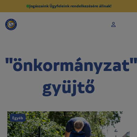
Jogászaink Ügyfeleink rendelkezésére állnak!
"önkormányzat
gyüjtő
Egyéb