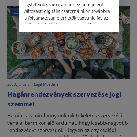
Ügyfeleink számára mindez nem jelent
változást: digitális csatornáinkon továbbra
Egyéb
is folyamatosan elérhetők vagyunk, így az
online ügyintézés és a kapcsolatfelvétel
változatlanul biztosított.
2023. július 3. • LegitiMoadmin
Magánrendezvények szervezése jogi
szemmel
Ha nincs is mindannyiunknak tökéletes szervezési
vénája, bármikor előfordulhat, hogy kisebb-nagyobb
rendezvényt szervezünk – legyen az egy családi