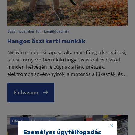
2023. november 17. • LegitiMoadmin
Hangos őszi kerti munkák
Nyilván mindenki tapasztalta már (főleg a kertvárosi,
falusi környezetben élők) hogy tavasszal és ősszel
minden hétvégén felzúgnak a láncfűrészek,
elektromos sövénynyírók, a motoros a fűkaszák, és ...
Elolvasom
Oktatás
Iskolakezdés
Személyes ügyfélfogadás