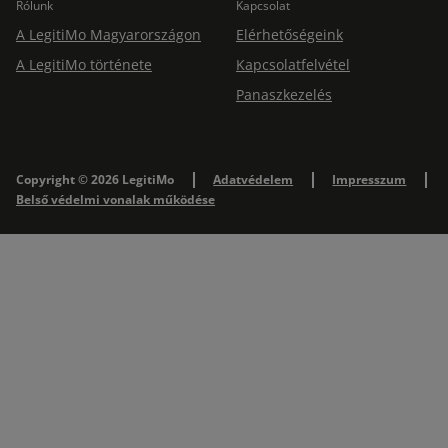
Rólunk
Kapcsolat
A LegitiMo Magyarországon
Elérhetőségeink
A LegitiMo története
Kapcsolatfelvétel
Panaszkezelés
Copyright © 2026 LegitiMo
Adatvédelem
Impresszum
Belső védelmi vonalak működése