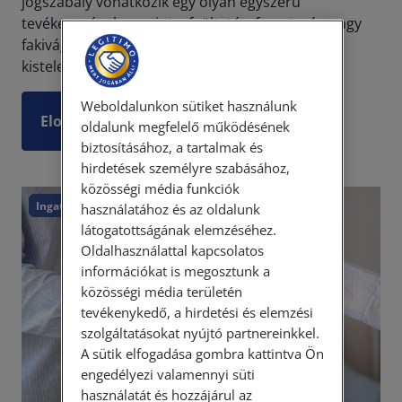
jogszabály vonatkozik egy olyan egyszerű
tevékenységekre, mint a faültetés, fametszés, vagy
fakivágás. Akár a fővárosban, akár vidéki
kistelepülésen élünk,...
Weboldalunkon sütiket használunk
Elolvasom
oldalunk megfelelő működésének
biztosításához, a tartalmak és
hirdetések személyre szabásához,
közösségi média funkciók
Ingatlan
Lakóközösség
használatához és az oldalunk
látogatottságának elemzéséhez.
Oldalhasználattal kapcsolatos
információkat is megosztunk a
közösségi média területén
tevékenykedő, a hirdetési és elemzési
szolgáltatásokat nyújtó partnereinkkel.
A sütik elfogadása gombra kattintva Ön
engedélyezi valamennyi süti
használatát és hozzájárul az