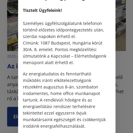
Tisztelt Ügyfeleink!
Személyes ügyfélszolgálatunk telefonon
történő előzetes időpontegyeztetés után,
szerdai napokon érhető el.
Címünk: 1087 Budapest, Hungária körút
30/A. 8. emelet. Pontos megközelítési
útmutatónk a Kapcsolat – Elérhetőségeink
2023. szeptember 8. • LegitiMoadmin
menüpont alatt érhető el.
Az iskolakezdés támogatása
Az energiatudatos és fenntartható
A tanév kezdete sok szülő számára igen megterhelő
működés iránti elkötelezettségünk
anyagilag is. A tanszerek, szükséges felszerelések,
részeként augusztus 8-án, szombaton
táskák, tolltartók beszerzése hatalmas anyagi terhet
irodamentes, home office munkanapot
ró a legtöbb családra. Éppen ezért sok szü...
tartunk. A rendkívüli hőségre és az
energiaellátási rendszer terhelésére
tekintettel ezzel egyszerre óvjuk
Elolvasom
munkatársaink egészségét és csökkentjük
irodáink energiafelhasználását.