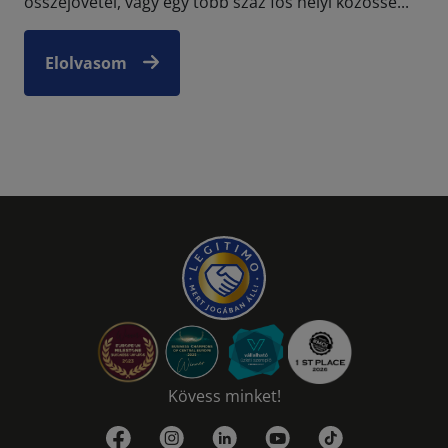
összejövetel, vagy egy több száz fős helyi közössé...
Elolvasom
Kövess minket!