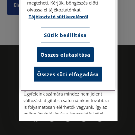
megteheti. Kérjük, böngészés előtt
Elolvasom
30/A. 8. emelet. Pontos megközelítési
olvassa el tájékoztatónkat.
útmutatónk a Kapcsolat – Elérhetőségeink
Tájékoztató sütikezelésről
menüpont alatt érhető el.
Az energiatudatos és fenntartható
Sütik beállítása
működés iránti elkötelezettségünk
részeként augusztus 8-án, szombaton
irodamentes, home office munkanapot
Összes elutasítása
tartunk. A rendkívüli hőségre és az
energiaellátási rendszer terhelésére
tekintettel ezzel egyszerre óvjuk
Összes süti elfogadása
munkatársaink egészségét és csökkentjük
irodáink energiafelhasználását.
Ügyfeleink számára mindez nem jelent
változást: digitális csatornáinkon továbbra
Kövess minket!
is folyamatosan elérhetők vagyunk, így az
online ügyintézés és a kapcsolatfelvétel
változatlanul biztosított.