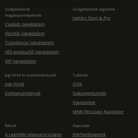
Szolgáltatások
Szolgáltatások cégeknek
magánszemélyeknek
Jogtárs Start & Pro
Családi jogvédelem
Vezetői jogvédelem
Tulajdonosi jogvédelem
HÍD kiegészítő jogvédelem
VIP jogvédelem
Jogi hírek és esettanulmányok
Tudástár
Jogi hírek
GYIK
Esettanulmányok
Dokumentumtár
Fogalomtár
MNB Pénzügyi Navigátor
Rólunk
Kapcsolat
A LegitiMo Magyarországon
Elérhetőségeink