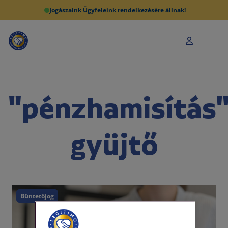
Jogászaink Ügyfeleink rendelkezésére állnak!
"pénzhamisítás
gyüjtő
Büntetőjog