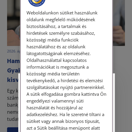
Weboldalunkon sütiket használunk
oldalunk megfelelő működésének
biztosításához, a tartalmak és
hirdetések személyre szabásához,
közösségi média funkciók
használatához és az oldalunk
2026. április 21. • dr. Novák Katalin Orsolya
látogatottságának elemzéséhez.
Hamis pénzzel fizetne a vevő?
Oldalhasználattal kapcsolatos
információkat is megosztunk a
Gyakorlati útmutató
közösségi média területén
kisvállalkozásoknak
tevékenykedő, a hirdetési és elemzési
Személyes ügyfélfogadás
szolgáltatásokat nyújtó partnereinkkel.
Egy kisbolt, pékség, trafik vagy családi vállalkozás
A sütik elfogadása gombra kattintva Ön
számára komoly veszteséget okozhat, ha hamis
Tisztelt Ügyfeleink!
engedélyezi valamennyi süti
bankjegy kerül a kasszába. A probléma ráadásul
használatát és hozzájárul az
Személyes ügyfélszolgálatunk telefonon
nemcsak anyagi: a hamis pénz használata vagy
adatkezeléshez. Ha le szeretné tiltani a
történő előzetes időpontegyeztetés után,
tudatos...
sütiket vagy annak bizonyos típusát,
szerdai napokon érhető el.
azt a Sütik beállítása menüpont alatt
Címünk: 1087 Budapest, Hungária körút