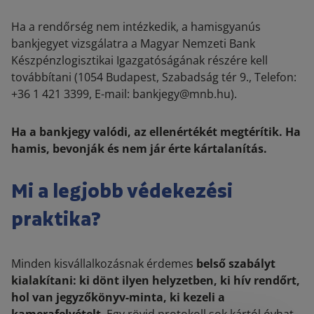
Ha a rendőrség nem intézkedik, a hamisgyanús
bankjegyet vizsgálatra a Magyar Nemzeti Bank
Készpénzlogisztikai Igazgatóságának részére kell
továbbítani
(1054 Budapest, Szabadság tér 9., Telefon:
+36 1 421 3399, E-mail: bankjegy@mnb.hu).
Ha a bankjegy valódi, az ellenértékét megtérítik. Ha
hamis, bevonják és nem jár érte kártalanítás.
Mi a legjobb védekezési
praktika?
Minden kisvállalkozásnak érdemes
belső szabályt
kialakítani: ki dönt ilyen helyzetben, ki hív rendőrt,
hol van jegyzőkönyv-minta, ki kezeli a