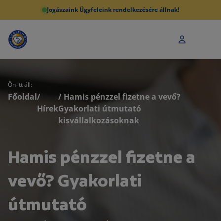
Jogászaink Ügyfeleink rendelkezésére állnak!
Ön itt áll:
Főoldal
/
/ Hamis pénzzel fizetne a vevő?
Hírek
Gyakorlati útmutató
kisvállalkozásoknak
Hamis pénzzel fizetne a
vevő? Gyakorlati
útmutató