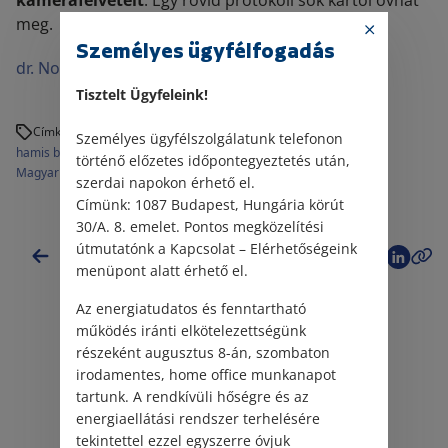
kamerafelvételt
. Egy rövid protokoll sok kártól óvhat
meg.
Személyes ügyfélfogadás
dr. Novák Katalin Orsolya
Tisztelt Ügyfeleink!
Címkék:
Személyes ügyfélszolgálatunk telefonon
hamis bankjegy
hamis pénz
hamis pénzzel fizetés
kisvállalkozó
történő előzetes időpontegyeztetés után,
Magyar Nemzeti Bank
pénzhamisítás
szerdai napokon érhető el.
Címünk: 1087 Budapest, Hungária körút
30/A. 8. emelet. Pontos megközelítési
útmutatónk a Kapcsolat – Elérhetőségeink
Vissza a hírekhez
menüpont alatt érhető el.
Az energiatudatos és fenntartható
működés iránti elkötelezettségünk
részeként augusztus 8-án, szombaton
irodamentes, home office munkanapot
tartunk. A rendkívüli hőségre és az
Kapcsolódó jogi hírek
energiaellátási rendszer terhelésére
tekintettel ezzel egyszerre óvjuk