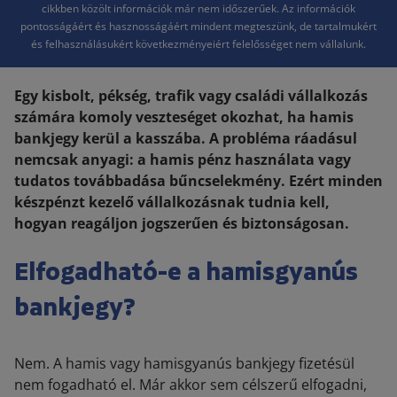
cikkben közölt információk már nem időszerűek. Az információk
pontosságáért és hasznosságáért mindent megteszünk, de tartalmukért
és felhasználásukért következményeiért felelősséget nem vállalunk.
Egy kisbolt, pékség, trafik vagy családi vállalkozás
számára komoly veszteséget okozhat, ha hamis
bankjegy kerül a kasszába. A probléma ráadásul
nemcsak anyagi: a hamis pénz használata vagy
tudatos továbbadása bűncselekmény. Ezért minden
készpénzt kezelő vállalkozásnak tudnia kell,
hogyan reagáljon jogszerűen és biztonságosan.
Elfogadható-e a hamisgyanús
bankjegy?
Nem. A hamis vagy hamisgyanús bankjegy fizetésül
nem fogadható el. Már akkor sem célszerű elfogadni,