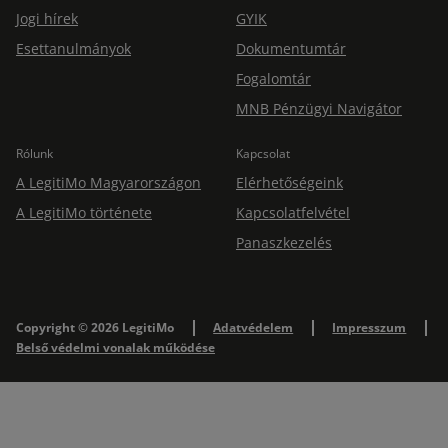
Jogi hírek
GYIK
Esettanulmányok
Dokumentumtár
Fogalomtár
MNB Pénzügyi Navigátor
Rólunk
Kapcsolat
A LegitiMo Magyarországon
Elérhetőségeink
A LegitiMo története
Kapcsolatfelvétel
Panaszkezelés
Copyright © 2026 LegitiMo
Adatvédelem
Impresszum
Belső védelmi vonalak működése