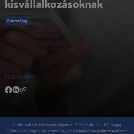
kisvállalkozásoknak
Büntetőjog
2026. április 21.
A cikk utolsó frissítésének időpontja: 2026. április 20. ( 111 napja)
Előfordulhat, hogy a jogi háttér vagy a piaci helyzet megváltozása miatt a