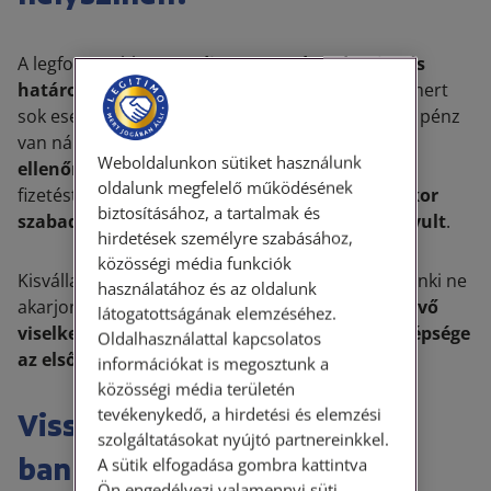
A legfontosabb:
maradjon nyugodt, udvarias és
határozott
. Ne kezdjen vitatkozni a vásárlóval, mert
sok esetben maga a vevő sem tudja, hogy hamis pénz
van nála. Közölni lehet vele, hogy a
bankjegy
Weboldalunkon sütiket használunk
ellenőrzése során probléma merült fel
, ezért a
oldalunk megfelelő működésének
fizetést fel kell függeszteni.
Visszajárót csak akkor
biztosításához, a tartalmak és
szabad átadni, ha a pénz megfelelőnek bizonyult
.
hirdetések személyre szabásához,
közösségi média funkciók
Kisvállalkozásoknál különösen fontos szabály: senki ne
használatához és az oldalunk
akarjon hős lenni. Ha a helyzet fenyegetővé, a
vevő
látogatottságának elemzéséhez.
viselkedése agresszívvá válik, a dolgozó testi épsége
Oldalhasználattal kapcsolatos
az első.
információkat is megosztunk a
közösségi média területén
tevékenykedő, a hirdetési és elemzési
Vissza kell adni a gyanús
szolgáltatásokat nyújtó partnereinkkel.
bankjegyet?
A sütik elfogadása gombra kattintva
Ön engedélyezi valamennyi süti