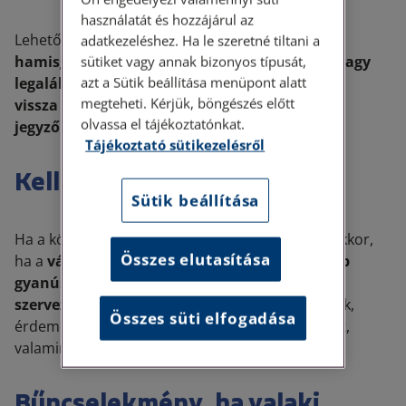
használatát és hozzájárul az
Lehetőleg nem. Az MNB ajánlása szerint a
adatkezeléshez. Ha le szeretné tiltani a
hamisgyanús bankjegyet vissza kell tartani, vagy
sütiket vagy annak bizonyos típusát,
azt a Sütik beállítása menüpont alatt
legalább törekedni kell arra, hogy ne kerüljön
megteheti. Kérjük, böngészés előtt
vissza a forgalomba
. Mindenképpen érdemes
olvassa el tájékoztatónkat.
jegyzőkönyvet készíteni az esetről
.
Tájékoztató sütikezelésről
Kell rendőrt hívni?
Sütik beállítása
Ha a körülmények indokolják, igen. Különösen akkor,
Összes elutasítása
ha a
vásárló agresszív, menekülni próbál, több
gyanús bankjeggyel fizetne, vagy felmerül a
szervezett visszaélés gyanúja
. Ha a vevő távozik,
Összes süti elfogadása
érdemes feljegyezni a személyleírását, ruházatát,
valamint gépjármű esetén a rendszámot.
Bűncselekmény, ha valaki