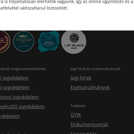
a is folyamatosan elérhetők vagyunk, így az online ügyintézés és a
atfelvétel változatlanul biztosított.
tatások magánszemélyeknek
Jogi hírek és esettanulmányok
i jogvédelem
Jogi hírek
i jogvédelem
Esettanulmányok
onosi jogvédelem
egészítő jogvédelem
Tudástár
GYIK
ogvédelem
Dokumentumtár
Fogalomtár