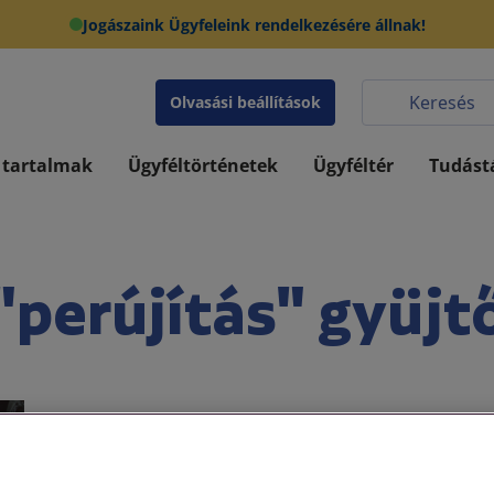
Jogászaink Ügyfeleink rendelkezésére állnak!
Olvasási beállítások
 tartalmak
Ügyféltörténetek
Ügyféltér
Tudást
"perújítás" gyüjt