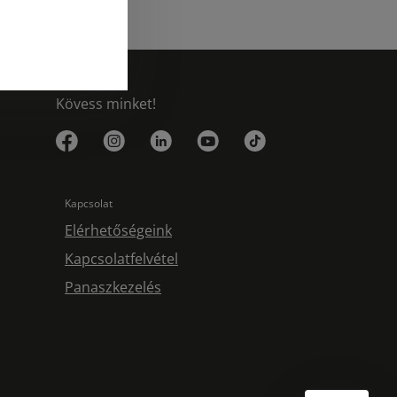
Kövess minket!
Kapcsolat
Elérhetőségeink
Kapcsolatfelvétel
Panaszkezelés