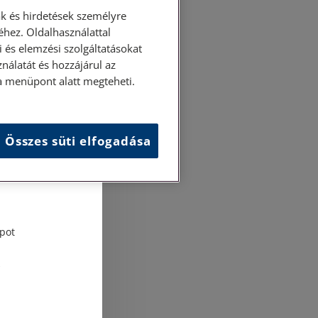
k és hirdetések személyre
hez. Oldalhasználattal
 és elemzési szolgáltatásokat
nálatát és hozzájárul az
ása menüpont alatt megteheti.
Összes süti elfogadása
és
tési
pot