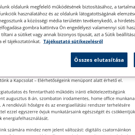
lunk oldalunk megfelelő működésének biztosításához, a tartalma
unkciók használatához és az oldalunk látogatottságának elemzésé
megosztunk a közösségi média területén tevékenykedő, a hirdetési
 elfogadása gombra kattintva Ön engedélyezi valamennyi süti hasz
élyes ügyfélfogadás
tiltani a sütiket vagy annak bizonyos típusát, azt a Sütik beállít
a el tájékoztatónkat.
Tájékoztató sütikezelésről
t Ügyfeleink!
Összes elutasítása
es ügyfélszolgálatunk telefonon történő előzetes időpontegyeztet
zerdai napokon érhető el.
 1087 Budapest, Hungária körút 30/A. 8. emelet. Pontos megközelí
ónk a Kapcsolat – Elérhetőségeink menüpont alatt érhető el.
. A
giatudatos és fenntartható működés iránti elkötelezettségünk
ént augusztus 8-án, szombaton irodamentes, home office munkana
. A rendkívüli hőségre és az energiaellátási rendszer terhelésére
ttel ezzel egyszerre óvjuk munkatársaink egészségét és csökkentjük
k energiafelhasználását.
ink számára mindez nem jelent változást: digitális csatornáinkon