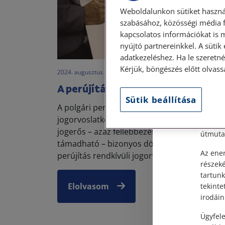
Weboldalunkon sütiket haszná
szabásához, közösségi média f
kapcsolatos információkat is 
nyújtó partnereinkkel. A sütik
Szem
adatkezeléshez. Ha le szeretné 
Kérjük, böngészés előtt olvass
2024. augusztus 22. • LegitiMoadmin
Tisztel
A perújítás
Sütik beállítása
Személy
A polgári peres eljárásban rendkívüli
után, s
jogorvoslatként perújításnak lehet helye a
Címünk:
jogerős – azaz fellebbezéssel már nem
útmutat
támadható – bizonyos döntésekkel szemben
Az ener
perújítás rendkívüli jogorvoslat, ...
részek
tartunk
Elolvasom
tekinte
irodáin
Ügyfele