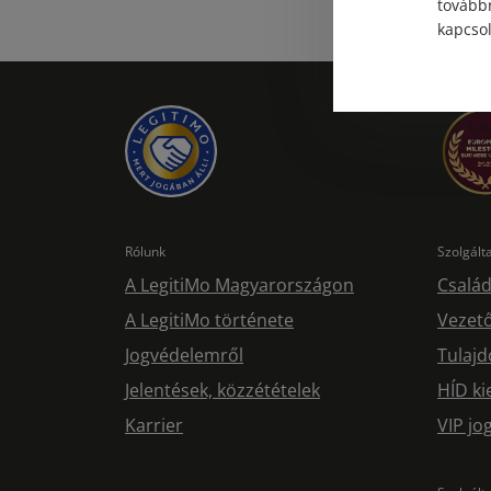
továbbr
kapcsol
Rólunk
Szolgál
A LegitiMo Magyarországon
Család
A LegitiMo története
Vezető
Jogvédelemről
Tulajd
Jelentések, közzétételek
HÍD ki
Karrier
VIP j