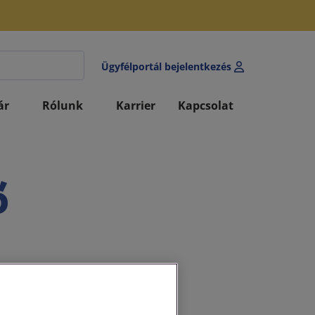
Ügyfélportál bejelentkezés
ár
Rólunk
Karrier
Kapcsolat
ő