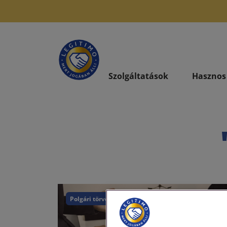
Szolgáltatások
Hasznos
Polgári törvénykönyv