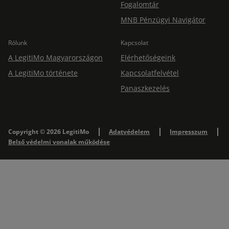
Fogalomtár
MNB Pénzügyi Navigátor
Rólunk
Kapcsolat
A LegitiMo Magyarországon
Elérhetőségeink
A LegitiMo története
Kapcsolatfelvétel
Panaszkezelés
Copyright © 2026 LegitiMo
Adatvédelem
Impresszum
Belső védelmi vonalak működése