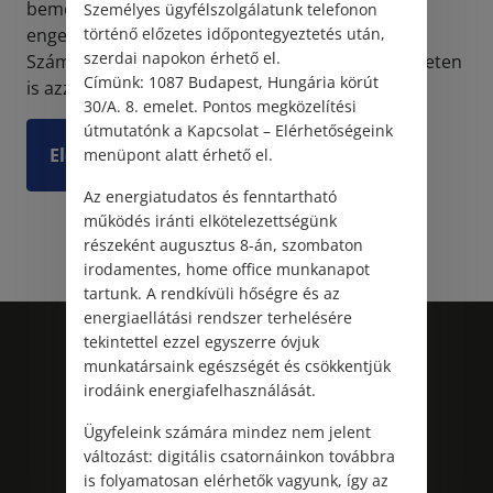
bemennem dolgozni. Felmondtam, mégsem
Személyes ügyfélszolgálatunk telefonon
engednek el a jogosan járó felmentési időre.”
történő előzetes időpontegyeztetés után,
szerdai napokon érhető el.
Számos tévhit kering a köztudatban és az interneten
Címünk: 1087 Budapest, Hungária körút
is azzal kapcsolatban...
30/A. 8. emelet. Pontos megközelítési
útmutatónk a Kapcsolat – Elérhetőségeink
Elolvasom
menüpont alatt érhető el.
Az energiatudatos és fenntartható
működés iránti elkötelezettségünk
részeként augusztus 8-án, szombaton
irodamentes, home office munkanapot
tartunk. A rendkívüli hőségre és az
energiaellátási rendszer terhelésére
tekintettel ezzel egyszerre óvjuk
munkatársaink egészségét és csökkentjük
irodáink energiafelhasználását.
Ügyfeleink számára mindez nem jelent
változást: digitális csatornáinkon továbbra
is folyamatosan elérhetők vagyunk, így az