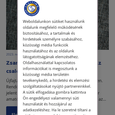
Weboldalunkon sütiket használunk
oldalunk megfelelő működésének
biztosításához, a tartalmak és
hirdetések személyre szabásához,
közösségi média funkciók
használatához és az oldalunk
2023. november 10. • LegitiMoadmin
látogatottságának elemzéséhez.
Zsaroló sms a rendőrségtől? Vigyázz
Oldalhasználattal kapcsolatos
információkat is megosztunk a
csalók!
közösségi média területén
tevékenykedő, a hirdetési és elemzési
Újfajta csalás ütötte fel a fejét az utóbbi hetekben.
szolgáltatásokat nyújtó partnereinkkel.
Rendőrségi smsnek álcázott adathalász linkek
A sütik elfogadása gombra kattintva
jelentek meg. Lehetséges, hogy Ön is kapott már
Ön engedélyezi valamennyi süti
amatőr zsarolólevelet, ami szerint megfigyelték az...
használatát és hozzájárul az
adatkezeléshez. Ha le szeretné tiltani a
Elolvasom