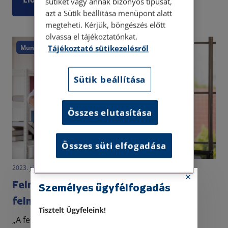
sütiket vagy annak bizonyos típusát,
azt a Sütik beállítása menüpont alatt
megteheti. Kérjük, böngészés előtt
olvassa el tájékoztatónkat.
Tájékoztató sütikezelésről
Munkajog
Sütik beállítása
Összes elutasítása
Összes süti elfogadása
2023. június 5. • LegitiMoadmin
Felmondás a munkahelyen: a
Személyes ügyfélfogadás
felmondási idő
Tisztelt Ügyfeleink!
„A felmondás másnapjától nem kell többé