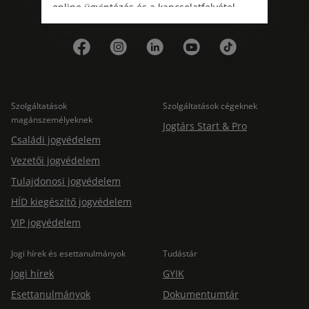
online ügyintézés és a kapcsolatfelvétel
Kövess minket!
változatlanul biztosított.
Szolgáltatások
Szolgáltatások cégeknek
magánszemélyeknek
Jogtárs Start & Pro
Családi jogvédelem
Vezetői jogvédelem
Tulajdonosi jogvédelem
HÍD kiegészítő jogvédelem
VIP jogvédelem
Jogi hírek és esettanulmányok
Tudástár
Jogi hírek
GYIK
Esettanulmányok
Dokumentumtár