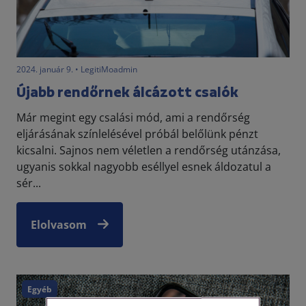
2024. január 9. • LegitiMoadmin
Újabb rendőrnek álcázott csalók
Már megint egy csalási mód, ami a rendőrség
eljárásának színlelésével próbál belőlünk pénzt
kicsalni. Sajnos nem véletlen a rendőrség utánzása,
ugyanis sokkal nagyobb eséllyel esnek áldozatul a
sér...
Elolvasom
Egyéb