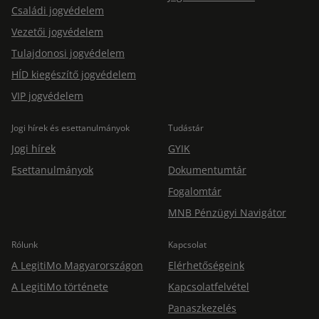
Családi jogvédelem
Vezetői jogvédelem
Tulajdonosi jogvédelem
HÍD kiegészítő jogvédelem
VIP jogvédelem
Jogi hírek és esettanulmányok
Tudástár
Jogi hírek
GYIK
Esettanulmányok
Dokumentumtár
Fogalomtár
MNB Pénzügyi Navigátor
Rólunk
Kapcsolat
A LegitiMo Magyarországon
Elérhetőségeink
A LegitiMo története
Kapcsolatfelvétel
Panaszkezelés