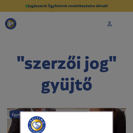
Jogászaink Ügyfeleink rendelkezésére állnak!
"szerzői jog"
gyüjtő
Egyéb