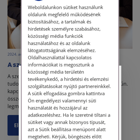
Weboldalunkon sütiket használunk
oldalunk megfelelő működésének
biztosításához, a tartalmak és
hirdetések személyre szabásához,
közösségi média funkciók
használatához és az oldalunk
látogatottságának elemzéséhez.
2024. augusztus 6. • dr. Szalai Krisztina
Oldalhasználattal kapcsolatos
A szerzői jog alapfogalmai
információkat is megosztunk a
közösségi média területén
A szerzői jog védelme alá tartoznak az irodalmi,
Személyes ügyfélfogadás
tevékenykedő, a hirdetési és elemzési
tudományos, művészeti alkotások, továbbá - az ún.
szolgáltatásokat nyújtó partnereinkkel.
kapcsolódó jogok révén - a felhasználásukkal
Tisztelt Ügyfeleink!
A sütik elfogadása gombra kattintva
összefüggő teljesítmények. A szerzői jog
Ön engedélyezi valamennyi süti
Személyes ügyfélszolgálatunk telefonon
legmeghatáro...
használatát és hozzájárul az
történő előzetes időpontegyeztetés után,
adatkezeléshez. Ha le szeretné tiltani a
szerdai napokon érhető el.
sütiket vagy annak bizonyos típusát,
Elolvasom
Címünk: 1087 Budapest, Hungária körút
azt a Sütik beállítása menüpont alatt
30/A. 8. emelet. Pontos megközelítési
megteheti. Kérjük, böngészés előtt
útmutatónk a Kapcsolat – Elérhetőségeink