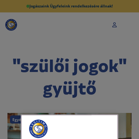
Jogászaink Ügyfeleink rendelkezésére állnak!
"szülői jogok"
gyüjtő
Egyéb