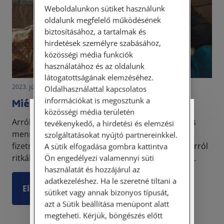
Weboldalunkon sütiket használunk
oldalunk megfelelő működésének
biztosításához, a tartalmak és
hirdetések személyre szabásához,
közösségi média funkciók
használatához és az oldalunk
látogatottságának elemzéséhez.
2023. július 6. • LegitiMoadmin
Oldalhasználattal kapcsolatos
információkat is megosztunk a
Miért fizetünk gyermektartást?
közösségi média területén
Személyes ügyfélfogadás
Arról számtalan cikk született már, hogy miért és
tevékenykedő, a hirdetési és elemzési
mennyi gyermektartást kell a különélő szülőnek
szolgáltatásokat nyújtó partnereinkkel.
Tisztelt Ügyfeleink!
fizetnie a gyermeket nevelő szülőnek, azonban arról
A sütik elfogadása gombra kattintva
ritkábban hallani, hogy mi az, amit ezért cseréb...
Ön engedélyezi valamennyi süti
Személyes ügyfélszolgálatunk telefonon
használatát és hozzájárul az
történő előzetes időpontegyeztetés után,
adatkezeléshez. Ha le szeretné tiltani a
szerdai napokon érhető el.
Elolvasom
sütiket vagy annak bizonyos típusát,
Címünk: 1087 Budapest, Hungária körút
azt a Sütik beállítása menüpont alatt
30/A. 8. emelet. Pontos megközelítési
megteheti. Kérjük, böngészés előtt
útmutatónk a Kapcsolat – Elérhetőségeink