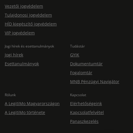
Vezetői jogvédelem
Tulajdonosi jogvédelem
HÍD kiegészítő jogvédelem
VIP jogvédelem
Jogi hírek és esettanulmányok
Tudástár
Jogi hírek
GYIK
Esettanulmányok
Dokumentumtár
Fogalomtár
MNB Pénzügyi Navigátor
Rólunk
Kapcsolat
A LegitiMo Magyarországon
Elérhetőségeink
A LegitiMo története
Kapcsolatfelvétel
Panaszkezelés