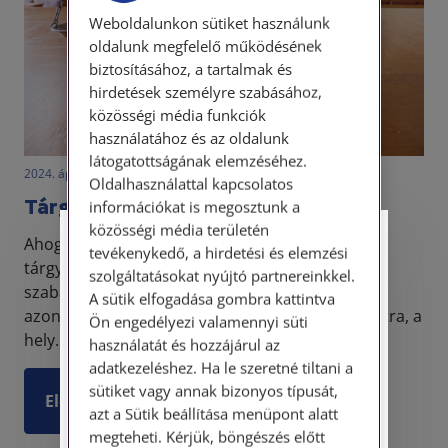
Weboldalunkon sütiket használunk
oldalunk megfelelő működésének
biztosításához, a tartalmak és
hirdetések személyre szabásához,
közösségi média funkciók
használatához és az oldalunk
látogatottságának elemzéséhez.
2024. április 15. • dr. Szalai Krisztina
Oldalhasználattal kapcsolatos
Tárgyalótermi etikett
információkat is megosztunk a
közösségi média területén
Ahogyan az élet számos területén, a bírósági
Személyes ügyfélfogadás
tevékenykedő, a hirdetési és elemzési
tárgyalások során is érvényesülnek követendő
szolgáltatásokat nyújtó partnereinkkel.
szabályok, különös tekintettel a pontosságra, az
Tisztelt Ügyfeleink!
A sütik elfogadása gombra kattintva
azonosítás szabályaira, a mobiltelefon használatra, a
Ön engedélyezi valamennyi süti
Személyes ügyfélszolgálatunk telefonon
hely...
használatát és hozzájárul az
történő előzetes időpontegyeztetés után,
adatkezeléshez. Ha le szeretné tiltani a
szerdai napokon érhető el.
sütiket vagy annak bizonyos típusát,
Elolvasom
Címünk: 1087 Budapest, Hungária körút
azt a Sütik beállítása menüpont alatt
30/A. 8. emelet. Pontos megközelítési
megteheti. Kérjük, böngészés előtt
útmutatónk a Kapcsolat – Elérhetőségeink