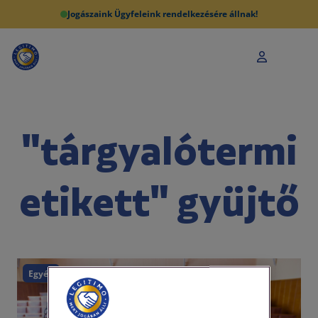
Jogászaink Ügyfeleink rendelkezésére állnak!
"tárgyalótermi
etikett" gyüjtő
Egyéb