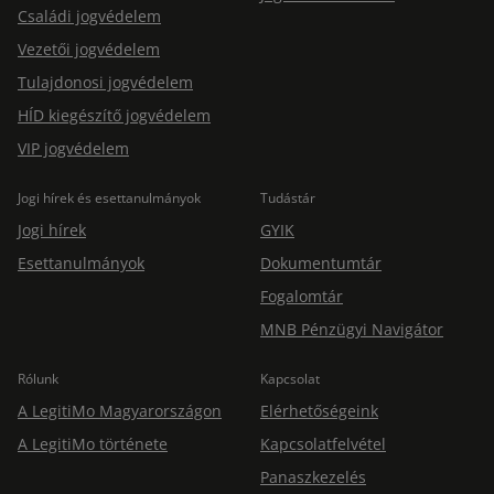
Családi jogvédelem
Vezetői jogvédelem
Tulajdonosi jogvédelem
HÍD kiegészítő jogvédelem
VIP jogvédelem
Jogi hírek és esettanulmányok
Tudástár
Jogi hírek
GYIK
Esettanulmányok
Dokumentumtár
Fogalomtár
MNB Pénzügyi Navigátor
Rólunk
Kapcsolat
A LegitiMo Magyarországon
Elérhetőségeink
A LegitiMo története
Kapcsolatfelvétel
Panaszkezelés