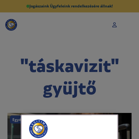
Jogászaink Ügyfeleink rendelkezésére állnak!
"táskavizit"
gyüjtő
Egyéb