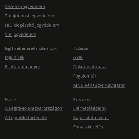
Vezetői jogvédelem
Tulajdonosi jogvédelem
HÍD kiegészítő jogvédelem
VIP jogvédelem
Jogi hírek és esettanulmányok
Tudástár
Jogi hírek
GYIK
Esettanulmányok
Dokumentumtár
Fogalomtár
MNB Pénzügyi Navigátor
Rólunk
Kapcsolat
A LegitiMo Magyarországon
Elérhetőségeink
A LegitiMo története
Kapcsolatfelvétel
Panaszkezelés