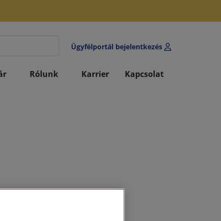
Ügyfélportál bejelentkezés
ár
Rólunk
Karrier
Kapcsolat