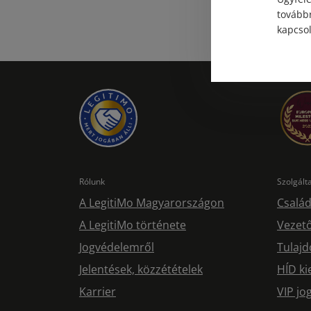
továbbr
kapcsol
Rólunk
Szolgál
A LegitiMo Magyarországon
Család
A LegitiMo története
Vezető
Jogvédelemről
Tulajd
Jelentések, közzétételek
HÍD ki
Karrier
VIP j