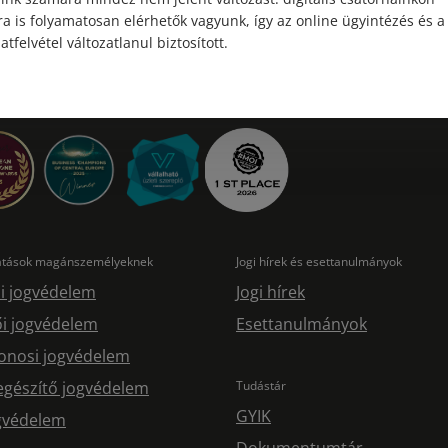
a is folyamatosan elérhetők vagyunk, így az online ügyintézés és a
atfelvétel változatlanul biztosított.
tatások magánszemélyeknek
Jogi hírek és esettanulmányok
i jogvédelem
Jogi hírek
i jogvédelem
Esettanulmányok
onosi jogvédelem
egészítő jogvédelem
Tudástár
GYIK
ogvédelem
Dokumentumtár