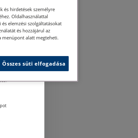
k és hirdetések személyre
hez. Oldalhasználattal
 és elemzési szolgáltatásokat
nálatát és hozzájárul az
ása menüpont alatt megteheti.
Összes süti elfogadása
és
tési
pot