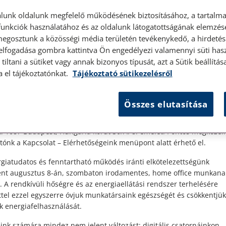
lunk oldalunk megfelelő működésének biztosításához, a tartalma
unkciók használatához és az oldalunk látogatottságának elemzésé
megosztunk a közösségi média területén tevékenykedő, a hirdetési
 elfogadása gombra kattintva Ön engedélyezi valamennyi süti hasz
élyes ügyfélfogadás
tiltani a sütiket vagy annak bizonyos típusát, azt a Sütik beállít
a el tájékoztatónkat.
Tájékoztató sütikezelésről
t Ügyfeleink!
Összes elutasítása
es ügyfélszolgálatunk telefonon történő előzetes időpontegyeztet
zerdai napokon érhető el.
en
 1087 Budapest, Hungária körút 30/A. 8. emelet. Pontos megközelí
ónk a Kapcsolat – Elérhetőségeink menüpont alatt érhető el.
és
giatudatos és fenntartható működés iránti elkötelezettségünk
ént augusztus 8-án, szombaton irodamentes, home office munkana
. A rendkívüli hőségre és az energiaellátási rendszer terhelésére
ttel ezzel egyszerre óvjuk munkatársaink egészségét és csökkentjük
k energiafelhasználását.
ink számára mindez nem jelent változást: digitális csatornáinkon