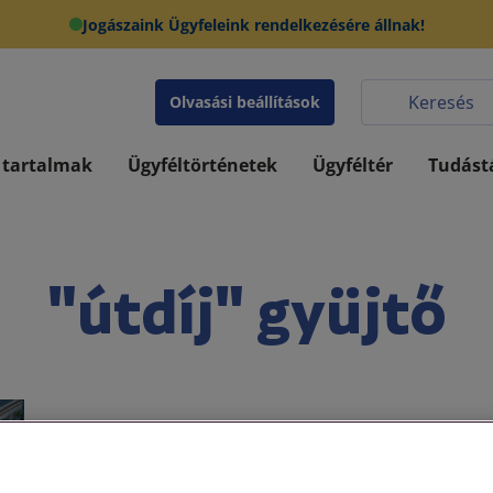
Jogászaink Ügyfeleink rendelkezésére állnak!
Olvasási beállítások
 tartalmak
Ügyféltörténetek
Ügyféltér
Tudást
"útdíj" gyüjtő