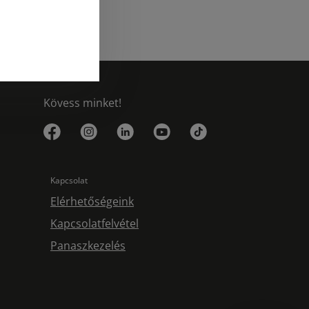
Kövess minket!
Kapcsolat
Elérhetőségeink
Kapcsolatfelvétel
Panaszkezelés