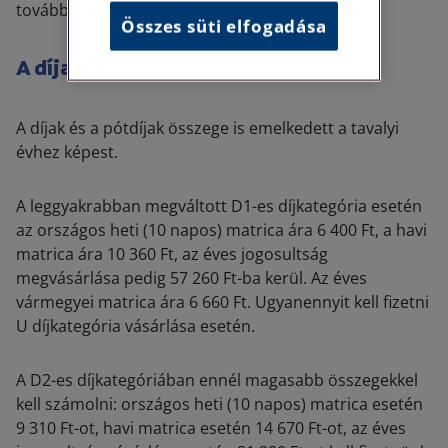
továbbra sem kell jogosultságot váltani.
Összes süti elfogadása
A díjak és a pótdíjak
A díjak és a pótdíjak összege is emelkedett a tavalyi
évhez képest.
A leggyakrabban megváltott D1-es díjkategória esetén
az országos heti (10 napos) matrica ára 6 400 Ft, a havi
matrica ára 10 360 Ft, az éves jogosultság
megvásárlása pedig 57 260 Ft-ba kerül. Az éves
vármegyei matrica ára 6 660 Ft. Ugyanennyit kell fizetni
U díjkategória vásárlása esetén.
A D2-es díjkategóriában ennél magasabb összegekkel
kell számolni: országos heti (10 napos) matrica esetén
9 310 Ft-ot, havi matrica esetén 14 670 Ft-ot, az éves