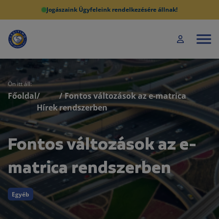
Jogászaink Ügyfeleink rendelkezésére állnak!
Ön itt áll:
Főoldal
/
/ Fontos változások az e-matrica
Hírek
rendszerben
Fontos változások az e-
matrica rendszerben
Egyéb