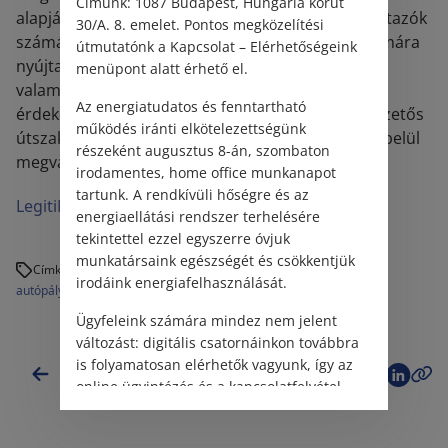
Címünk: 1087 Budapest, Hungária körút
alapján az egynapos matricák valószínűleg az átutazók
30/A. 8. emelet. Pontos megközelítési
számára lesz ideális választás, valamint azok számára
útmutatónk a Kapcsolat – Elérhetőségeink
nyújtanak megoldást, akik tévesen hajtottak fel
menüpont alatt érhető el.
valamely fizetős útszakaszra. A pótdíj elkerülése
Az energiatudatos és fenntartható
érdekében ugyanis továbbra is lehetőség van a fizetős
működés iránti elkötelezettségünk
útszakaszra való felhajtástól számítva 60 percen belül
részeként augusztus 8-án, szombaton
megváltani az e-matricát.
irodamentes, home office munkanapot
tartunk. A rendkívüli hőségre és az
LegitiMoadmin
energiaellátási rendszer terhelésére
tekintettel ezzel egyszerre óvjuk
munkatársaink egészségét és csökkentjük
Címkék:
irodáink energiafelhasználását.
autópálya
e-matrica
pótdíj
útdíj
úthasználati jogosultság
Ügyfeleink számára mindez nem jelent
változást: digitális csatornáinkon továbbra
is folyamatosan elérhetők vagyunk, így az
Vissza a hírekhez
online ügyintézés és a kapcsolatfelvétel
változatlanul biztosított.