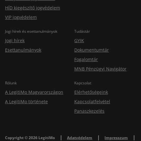
HÍD kiegészítő jogvédelem
VIP jogvédelem
Jogi hírek és esettanulmányok
Tudástár
Jogi hírek
GYIK
Esettanulmányok
Dokumentumtár
Fogalomtár
MNB Pénzügyi Navigátor
Rólunk
Kapcsolat
A LegitiMo Magyarországon
Elérhetőségeink
A LegitiMo története
Kapcsolatfelvétel
Panaszkezelés
Copyright © 2026 LegitiMo
Adatvédelem
Impresszum