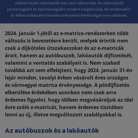
cikkben közölt információk már nem időszerűek. Az információk
pontosságáért és hasznosságáért mindent megteszünk, de tartalmukért
és felhasználásukért következményeiért felelősséget nem vállalunk.
2024. január 1-jétől az e-matrica-rendszerben több
változás is bevezetésre került, melyek érintik nem
csak a díjköteles útszakaszokat és az e-matricák
árait, hanem az autóbuszok, lakóautók díjfizetését,
valamint a vontatás szabályait is. Nem szabad
továbbá azt sem elfelejteni, hogy 2024. január 31-én
lejár minden, tavalyi évben vásárolt éves országos
és vármegyei matrica érvényessége. A pótdíjfizetés
elkerülése érdekében azonban nem csak arra
érdemes figyelni, hogy időben megvásároljuk az idei
évre szóló e-matricát, hanem érdemes tisztában
lenni az új, illetve megváltozott szabályokkal is.
Az autóbuszok és a lakóautók