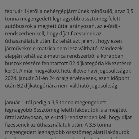
február 1-jétől a nehézgépjárműnek minősülő, azaz 3,5
tonna megengedett legnagyobb össztömeg feletti
autóbuszok a megtett úttal arányosan, az e-útdíj-
rendszerben kell, hogy díjat fizessenek az
úthasználatuk után. Ez tehát azt jelenti, hogy ezen
járművekre e-matrica nem lesz váltható. Mindezek
alapján tehát az e-matrica rendszerből a korábban
buszok részére fenntartott B2 díjkategória kivezetésre
kerül. A már megváltott heti, illetve havi jogosultságok
2024. január 31-én 24 óráig érvényesek, ezen időpont
után B2 díjkategóriára nem váltható jogosultság.
január 1-től pedig a 3,5 tonna megengedett
legnagyobb össztömeg feletti lakóautók is a megtett
úttal arányosan, az e-útdíj-rendszerben kell, hogy díjat
fizessenek az úthasználatuk után. A 3,5 tonna
megengedett legnagyobb össztömeg alatti lakóautók