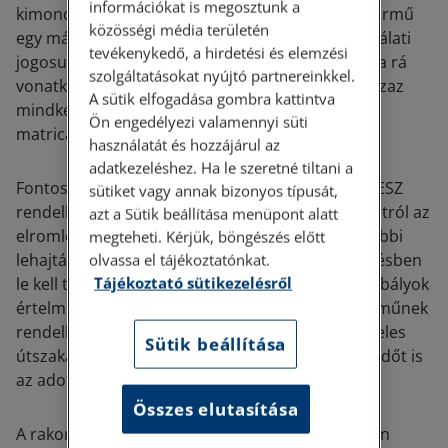
információkat is megosztunk a
kimondja, hogy ha egy e-matrica-díjköteles gépjármű
közösségi média területén
egy másik gépjárművet vontat, akkor az úthasználati
tevékenykedő, a hirdetési és elemzési
jogosultságot mindkét jármű után, külön-külön, a rá
szolgáltatásokat nyújtó partnereinkkel.
vonatkozó szabályok szerint meg kell szerezni, azaz
A sütik elfogadása gombra kattintva
mindkét járműre meg kell váltani a megfelelő e-
Ön engedélyezi valamennyi süti
matricát.
használatát és hozzájárul az
adatkezeléshez. Ha le szeretné tiltani a
Fontos azonban azt is észben tartani, hogy a KRESZ
sütiket vagy annak bizonyos típusát,
rendelkezései értelmében autópályáról és autóútról az
azt a Sütik beállítása menüpont alatt
elromlott járművet vontató járművel a legközelebbi
megteheti. Kérjük, böngészés előtt
lehajtásra szolgáló úton, illetőleg útkereszteződésben
olvassa el tájékoztatónkat.
Tájékoztató sütikezelésről
le kell térni. Ettől függetlenül azonban a fenti szabályok
értelmében mind a vontató, mind a vonatott járműnek
rendelkeznie kell megfelelő e-matricával a díjköteles
Sütik beállítása
útszakaszokon, tartózkodjanak bármilyen rövid időt is
az adott úton.
Összes elutasítása
A rakományként szállított járműre természetesen