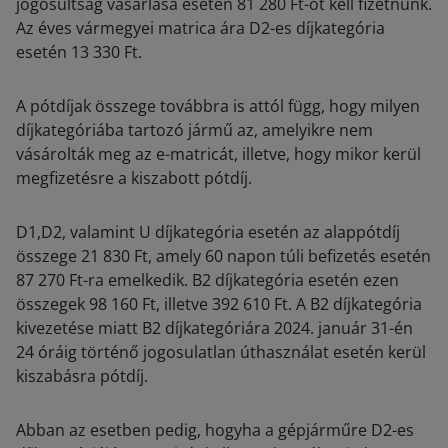
jogosultság vásárlása esetén 81 280 Ft-ot kell fizetnünk.
Az éves vármegyei matrica ára D2-es díjkategória
esetén 13 330 Ft.
A pótdíjak összege továbbra is attól függ, hogy milyen
díjkategóriába tartozó jármű az, amelyikre nem
vásárolták meg az e-matricát, illetve, hogy mikor kerül
megfizetésre a kiszabott pótdíj.
D1,D2, valamint U díjkategória esetén az alappótdíj
összege 21 830 Ft, amely 60 napon túli befizetés esetén
87 270 Ft-ra emelkedik. B2 díjkategória esetén ezen
összegek 98 160 Ft, illetve 392 610 Ft. A B2 díjkategória
kivezetése miatt B2 díjkategóriára 2024. január 31-én
24 óráig történő jogosulatlan úthasználat esetén kerül
kiszabásra pótdíj.
Abban az esetben pedig, hogyha a gépjárműre D2-es