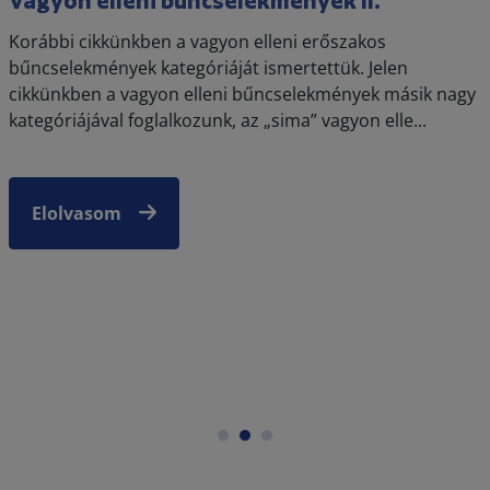
Esküvői szerződéses kisokos
Bár messze még a 2023-as szezon, az esküvői
szolgáltatók lefoglalása már javában megkezdődött.
Mindenki igyekszik minél jobb áron, minél
professzionálisabb szolgáltatásra szerződni. Nyilván az,
hog...
Elolvasom