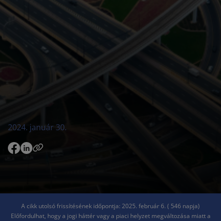
2024. január 30.
A cikk utolsó frissítésének időpontja: 2025. február 6. ( 546 napja)
Előfordulhat, hogy a jogi háttér vagy a piaci helyzet megváltozása miatt a