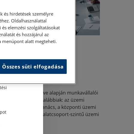
k és hirdetések személyre
hez. Oldalhasználattal
 és elemzési szolgáltatásokat
nálatát és hozzájárul az
ása menüpont alatt megteheti.
. július 23. • dr. Szalai Krisztina
 üzemi tanács
Összes süti elfogadása
és
tési
Munka Törvénykönyve alapján munkavállalói
szvételi fórumok az alábbiak: az üzemi
gbízott, az üzemi tanács, a központi üzemi
pot
nács, valamint a vállalatcsoport-szintű üzemi
nács.