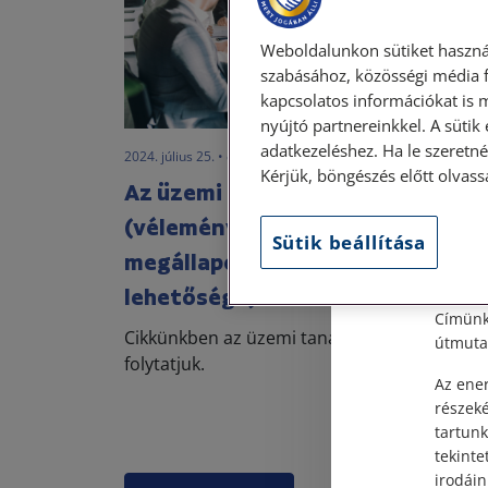
Weboldalunkon sütiket haszná
szabásához, közösségi média f
kapcsolatos információkat is 
nyújtó partnereinkkel. A sütik
adatkezeléshez. Ha le szeretné 
2024. július 25. • dr. Szalai Krisztina
Szem
Kérjük, böngészés előtt olvass
Az üzemi tanács jogai II.
(véleményezési jog és üzemi
Tisztel
Sütik beállítása
megállapodás kötésének
Személy
lehetősége)
után, s
Címünk:
Cikkünkben az üzemi tanács jogainak kifejté
útmutat
folytatjuk.
Az ener
részek
tartunk
tekinte
irodáin