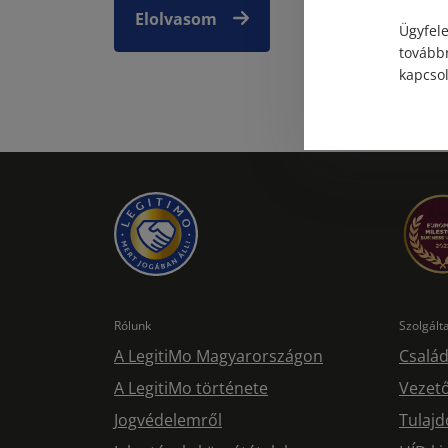
Elolvasom
Ügyfele
továbbr
kapcsol
Rólunk
Szolgál
A LegitiMo Magyarországon
Család
A LegitiMo története
Vezető
Jogvédelemről
Tulajd