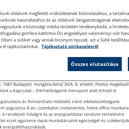
lunk oldalunk megfelelő működésének biztosításához, a tartalma
unkciók használatához és az oldalunk látogatottságának elemzésé
megosztunk a közösségi média területén tevékenykedő, a hirdetési
 elfogadása gombra kattintva Ön engedélyezi valamennyi süti hasz
tiltani a sütiket vagy annak bizonyos típusát, azt a Sütik beállít
2024. július 24. • dr. Szalai Krisztina
2024
élyes ügyfélfogadás
a el tájékoztatónkat.
Tájékoztató sütikezelésről
Az üzemi tanács jogai I.
Az
(együttdöntési- és
t Ügyfeleink!
Összes elutasítása
tájékoztatáshoz való jog)
es ügyfélszolgálatunk telefonon történő előzetes időpontegyeztet
zerdai napokon érhető el.
 1087 Budapest, Hungária körút 30/A. 8. emelet. Pontos megközelí
sét
Cikkünkben az üzemi tanács jogairól fogunk
A 
ónk a Kapcsolat – Elérhetőségeink menüpont alatt érhető el.
értekezni. Az üzemi tanácsról bővebben előző
ré
giatudatos és fenntartható működés iránti elkötelezettségünk
bejegyzésünkben írtunk még.
me
ént augusztus 8-án, szombaton irodamentes, home office munkana
ta
. A rendkívüli hőségre és az energiaellátási rendszer terhelésére
ta
ttel ezzel egyszerre óvjuk munkatársaink egészségét és csökkentjük
k energiafelhasználását.