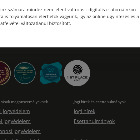
Elolvasom
ink számára mindez nem jelent változást: digitális csatornáinkon
a is folyamatosan elérhetők vagyunk, így az online ügyintézés és a
atfelvétel változatlanul biztosított.
tatások magánszemélyeknek
Jogi hírek és esettanulmányok
i jogvédelem
Jogi hírek
i jogvédelem
Esettanulmányok
onosi jogvédelem