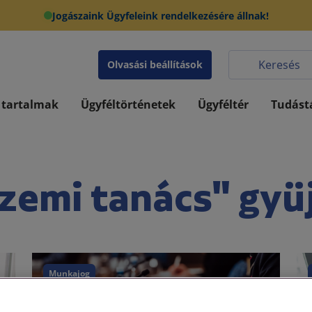
Jogászaink Ügyfeleink rendelkezésére állnak!
Olvasási beállítások
 tartalmak
Ügyféltörténetek
Ügyféltér
Tudást
zemi tanács" gyü
Munkajog