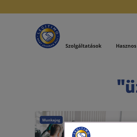
Szolgáltatások
Hasznos
"ü
Munkajog