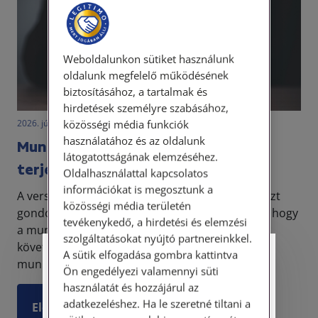
Weboldalunkon sütiket használunk
oldalunk megfelelő működésének
biztosításához, a tartalmak és
hirdetések személyre szabásához,
közösségi média funkciók
2026. június 4. • dr. Papp Orsolya
használatához és az oldalunk
Munkaerő elcsábítása – meddig
látogatottságának elemzéséhez.
terjedhet a versenytilalom?
Oldalhasználattal kapcsolatos
információkat is megosztunk a
A versenytilalmi megállapodásról a legtöbben azt
közösségi média területén
gondolják, hogy kizárólag azt akadályozza meg, hogy
tevékenykedő, a hirdetési és elemzési
a munkavállaló a munkaviszony megszűnését
szolgáltatásokat nyújtó partnereinkkel.
követően egy versenytársnál helyezkedjen el. A
A sütik elfogadása gombra kattintva
Személyes ügyfélfogadás
munkaer...
Ön engedélyezi valamennyi süti
használatát és hozzájárul az
Tisztelt Ügyfeleink!
adatkezeléshez. Ha le szeretné tiltani a
Elolvasom