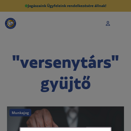
Jogászaink Ügyfeleink rendelkezésére állnak!
"versenytárs"
gyüjtő
Munkajog