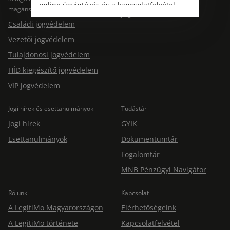
online ügyintézés és a kapcsolatfelvétel
magánszemélyeknek
Jogtárs Start & Pro
változatlanul biztosított.
Családi jogvédelem
Vezetői jogvédelem
Tulajdonosi jogvédelem
HÍD kiegészítő jogvédelem
VIP jogvédelem
Jogi hírek és esettanulmányok
Tudástár
Jogi hírek
GYIK
Esettanulmányok
Dokumentumtár
Fogalomtár
MNB Pénzügyi Navigátor
Rólunk
Kapcsolat
A LegitiMo Magyarországon
Elérhetőségeink
A LegitiMo története
Kapcsolatfelvétel