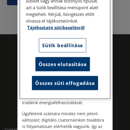
sütiket vagy annak bizonyos típusát,
Személyes ügyfélszolgálatunk telefonon
azt a Sütik beállítása menüpont alatt
történő előzetes időpontegyeztetés után,
megteheti. Kérjük, böngészés előtt
szerdai napokon érhető el.
olvassa el tájékoztatónkat.
Címünk: 1087 Budapest, Hungária körút
Tájékoztató sütikezelésről
30/A. 8. emelet. Pontos megközelítési
útmutatónk a Kapcsolat – Elérhetőségeink
menüpont alatt érhető el.
Sütik beállítása
Az energiatudatos és fenntartható
működés iránti elkötelezettségünk
Összes elutasítása
részeként augusztus 8-án, szombaton
irodamentes, home office munkanapot
tartunk. A rendkívüli hőségre és az
Összes süti elfogadása
energiaellátási rendszer terhelésére
tekintettel ezzel egyszerre óvjuk
Kövess minket!
munkatársaink egészségét és csökkentjük
irodáink energiafelhasználását.
Ügyfeleink számára mindez nem jelent
változást: digitális csatornáinkon továbbra
is folyamatosan elérhetők vagyunk, így az
Szolgáltatások
Szolgáltatások cégeknek