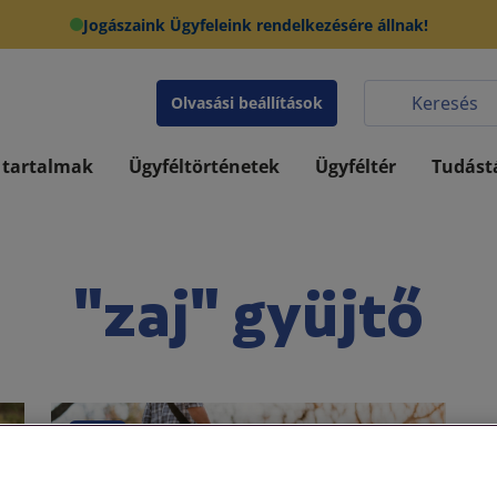
Jogászaink Ügyfeleink rendelkezésére állnak!
Olvasási beállítások
 tartalmak
Ügyféltörténetek
Ügyféltér
Tudást
"zaj" gyüjtő
Egyéb