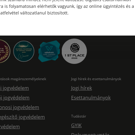
a is folyamatosan elérhetők vagyunk, így az online ügyintézés és a
atfelvétel változatlanul biztosított.
tatások magánszemélyeknek
Jogi hírek és esettanulmányok
i jogvédelem
Jogi hírek
i jogvédelem
Esettanulmányok
onosi jogvédelem
egészítő jogvédelem
Tudástár
GYIK
ogvédelem
Dokumentumtár