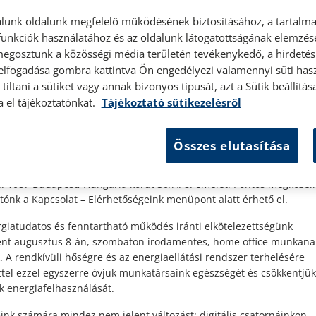
lunk oldalunk megfelelő működésének biztosításához, a tartalma
unkciók használatához és az oldalunk látogatottságának elemzésé
megosztunk a közösségi média területén tevékenykedő, a hirdetési
 elfogadása gombra kattintva Ön engedélyezi valamennyi süti hasz
élyes ügyfélfogadás
tiltani a sütiket vagy annak bizonyos típusát, azt a Sütik beállít
2023. november 17. • LegitiMoadmin
a el tájékoztatónkat.
Tájékoztató sütikezelésről
Hangos őszi kerti munkák
t Ügyfeleink!
Összes elutasítása
es ügyfélszolgálatunk telefonon történő előzetes időpontegyeztet
zerdai napokon érhető el.
Nyilván mindenki tapasztalta már (főleg a
 1087 Budapest, Hungária körút 30/A. 8. emelet. Pontos megközelí
t
kertvárosi, falusi környezetben élők) hogy
ónk a Kapcsolat – Elérhetőségeink menüpont alatt érhető el.
ó
tavasszal és ősszel minden hétvégén felzúgnak
.
a láncfűrészek, elektromos sövénynyírók, a
giatudatos és fenntartható működés iránti elkötelezettségünk
motoros a fűkaszák, és ...
ént augusztus 8-án, szombaton irodamentes, home office munkana
. A rendkívüli hőségre és az energiaellátási rendszer terhelésére
ttel ezzel egyszerre óvjuk munkatársaink egészségét és csökkentjük
Elolvasom
k energiafelhasználását.
ink számára mindez nem jelent változást: digitális csatornáinkon