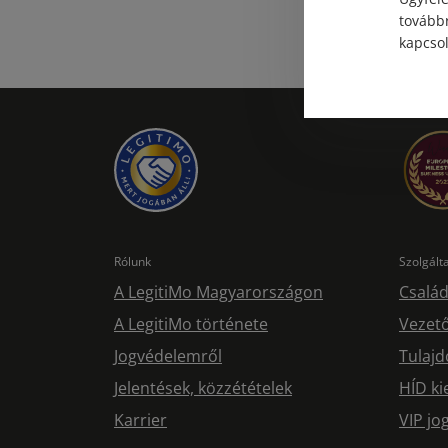
továbbr
kapcsol
Rólunk
Szolgál
A LegitiMo Magyarországon
Család
A LegitiMo története
Vezető
Jogvédelemről
Tulajd
Jelentések, közzétételek
HÍD ki
Karrier
VIP j