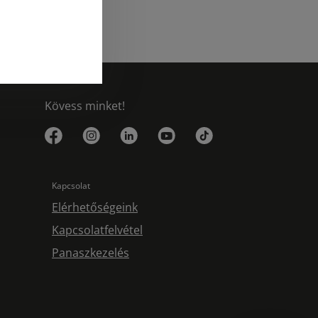
Kövess minket!
Kapcsolat
Elérhetőségeink
Kapcsolatfelvétel
Panaszkezelés