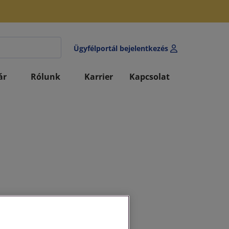
Ügyfélportál bejelentkezés
ár
Rólunk
Karrier
Kapcsolat