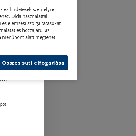
k és hirdetések személyre
hez. Oldalhasználattal
 és elemzési szolgáltatásokat
nálatát és hozzájárul az
ása menüpont alatt megteheti.
Összes süti elfogadása
és
tési
pot