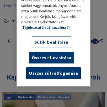
sütiket vagy annak bizonyos típusát,
LegitiMoadmin
azt a Sütik beállítása menüpont alatt
megteheti. Kérjük, böngészés előtt
Címkék:
olvassa el tájékoztatónkat.
Tájékoztató sütikezelésről
Vissza az esettanulmányokhoz
Sütik beállítása
Összes elutasítása
Összes süti elfogadása
Kapcsolódó esettanulmányok
Egyéb
Közlekedés
Közlekedési balesetek