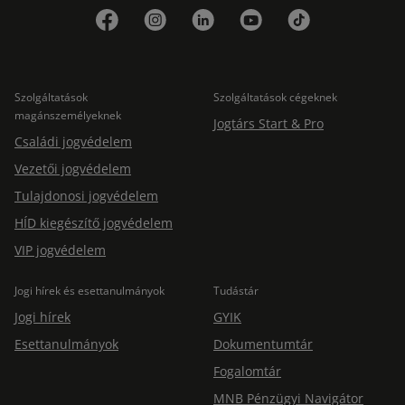
Szolgáltatások
Szolgáltatások cégeknek
magánszemélyeknek
Jogtárs Start & Pro
Családi jogvédelem
Vezetői jogvédelem
Tulajdonosi jogvédelem
HÍD kiegészítő jogvédelem
VIP jogvédelem
Jogi hírek és esettanulmányok
Tudástár
Jogi hírek
GYIK
Esettanulmányok
Dokumentumtár
Fogalomtár
MNB Pénzügyi Navigátor