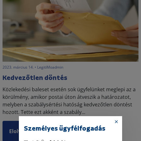
2023. március 14. • LegitiMoadmin
Kedvezőtlen döntés
Közlekedési baleset esetén sok ügyfelünket meglepi az a
körülmény, amikor postai úton átveszik a határozatot,
melyben a szabálysértési hatóság kedvezőtlen döntést
hozott. Tette ezt akként a szabály...
Személyes ügyfélfogadás
Elolvasom