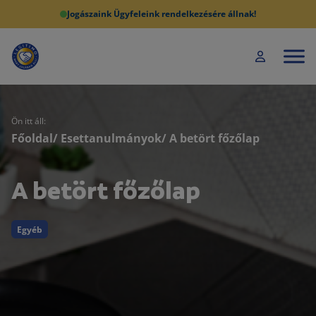
Jogászaink Ügyfeleink rendelkezésére állnak!
Ön itt áll:
Főoldal
/
Esettanulmányok
/ A betört főzőlap
A betört főzőlap
Egyéb