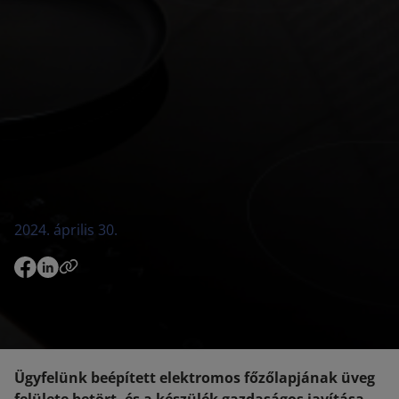
2024. április 30.
Ügyfelünk beépített elektromos főzőlapjának üveg