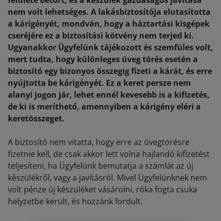
felülete betört, és a készülék gazdaságos javítása
nem volt lehetséges. A lakásbiztosítója elutasította
a kárigényét, mondván, hogy a háztartási kisgépek
cseréjére ez a biztosítási kötvény nem terjed ki.
Ugyanakkor Ügyfelünk tájékozott és szemfüles volt,
mert tudta, hogy különleges üveg törés esetén a
biztosító egy bizonyos összegig fizeti a kárát, és erre
nyújtotta be kárigényét. Ez a keret persze nem
alanyi jogon jár, lehet ennél kevesebb is a kifizetés,
de ki is meríthető, amennyiben a kárigény eléri a
keretösszeget.
A biztosító nem vitatta, hogy erre az üvegtörésre
fizetnie kell, de csak akkor lett volna hajlandó kifizetést
teljesíteni, ha Ügyfelünk bemutatja a számlát az új
készülékről, vagy a javításról. Mivel Ügyfelünknek nem
volt pénze új készüléket vásárolni, róka fogta csuka
helyzetbe került, és hozzánk fordult.