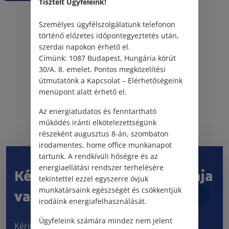
Tisztelt Ügyfeleink!
Személyes ügyfélszolgálatunk telefonon
történő előzetes időpontegyeztetés után,
szerdai napokon érhető el.
Címünk: 1087 Budapest, Hungária körút
30/A. 8. emelet. Pontos megközelítési
útmutatónk a Kapcsolat – Elérhetőségeink
menüpont alatt érhető el.
Az energiatudatos és fenntartható
működés iránti elkötelezettségünk
részeként augusztus 8-án, szombaton
irodamentes, home office munkanapot
tartunk. A rendkívüli hőségre és az
energiaellátási rendszer terhelésére
Kérdése vagy jogi problémája
tekintettel ezzel egyszerre óvjuk
munkatársaink egészségét és csökkentjük
van?
irodáink energiafelhasználását.
Ügyfeleink számára mindez nem jelent
Kérjük, töltse ki kapcsolatfelvételi űrlapunkat! 5