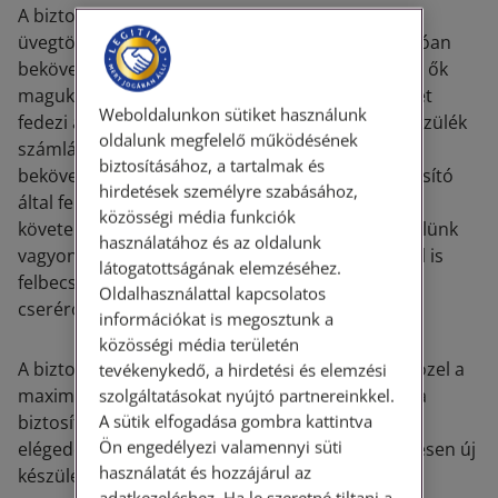
A biztosítónak kifejtettük, hogy amennyiben az
üvegtörés, mint biztosítási esemény bizonyíthatóan
bekövetkezett, és ők ezt nem is vitatják, valamint ők
maguk is kifejtették, hogy nem a készülék cseréjét
Weboldalunkon sütiket használunk
fedezi a biztosító, akkor semmi szükség az új készülék
oldalunk megfelelő működésének
számlájának bemutatására. Hiszen a kár
biztosításához, a tartalmak és
bekövetkezése nyilvánvaló, a kár összege a biztosító
hirdetések személyre szabásához,
által felbecsülhető. Tehát ezen logika mentén
közösségi média funkciók
követeltük, hogy a biztosító térítse meg az Ügyfelünk
használatához és az oldalunk
vagyonában keletkezett, általa és a biztosító által is
látogatottságának elemzéséhez.
felbecsült kárt, aztán Ügyfelünk gondoskodik a
Oldalhasználattal kapcsolatos
cseréről.
információkat is megosztunk a
közösségi média területén
A biztosító végül elfogadta az érvelésünket, és közel a
tevékenykedő, a hirdetési és elemzési
maximális összeget kiutalta Ügyfelünknek, amit a
szolgáltatásokat nyújtó partnereinkkel.
A sütik elfogadása gombra kattintva
biztosítási keret alapján kifizethetett. Ügyfelünk
Ön engedélyezi valamennyi süti
elégedett volt, mert a kárösszeg fedezte egy teljesen új
használatát és hozzájárul az
készülék megvásárlását.
adatkezeléshez. Ha le szeretné tiltani a