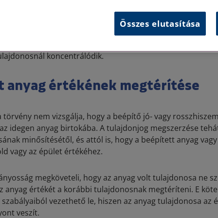
 elveszíti önállóságát, és a föld, illetve az épület részévé vál
Összes elutasítása
tt az a megfontolás áll, hogy az ingatlanhoz kapcsolódó t
ös tulajdon létrejötte. Az ingatlan egységét ugyanis fenn kel
tulajdonosnál koncentrálódik.
t anyag értékének megtérítése
 törvény nem vizsgálja, hogy a beépítő jó- vagy rosszhiszeműe
 az idegen anyag birtokába. A tulajdonjog megszerzése tehát
ának minősítésétől, és attól is, hogy a beépített anyag vag
öld vagy az épület értékéhez.
nyosság megköveteli, hogy az anyag volt tulajdonosa ne sz
z anyag értékét a korábbi tulajdonosnak megtéríteni. E köte
 szabályaiból vezethető le, hiszen az anyag tulajdonosa az 
ont veszít.