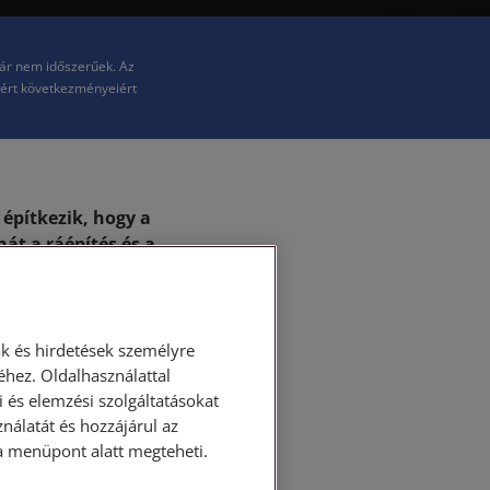
már nem időszerűek. Az
kért következményeiért
 építkezik, hogy a
hát a ráépítés és a
l, hanem éppen
k és hirdetések személyre
hez. Oldalhasználattal
 és elemzési szolgáltatásokat
 alkotórészévé
nálatát és hozzájárul az
ása menüpont alatt megteheti.
 átszállás a
ilatkozatra. A