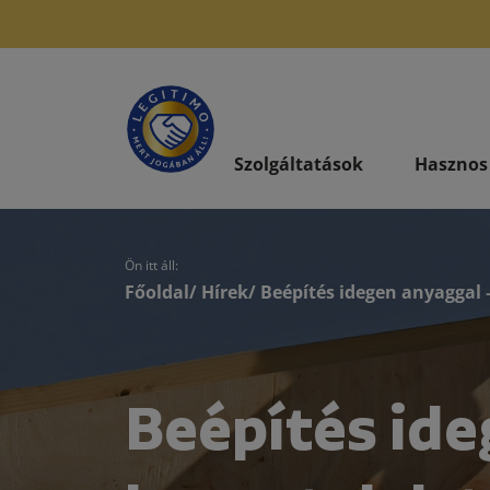
Szolgáltatások
Hasznos
Ön itt áll:
Főoldal
/
Hírek
/ Beépítés idegen anyaggal 
Beépítés ide