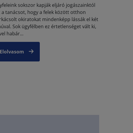
yfeleink sokszor kapják eljáró jogászainktól
t a tanácsot, hogy a felek között otthon
rkácsolt okiratokat mindenképp lássák el két
úval. Sok ügyfélben ez értetlenséget vált ki,
el habár...
Elolvasom