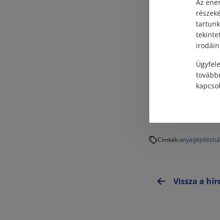
Az ener
részek
Összegzés
tartunk
tekinte
irodáin
A beépítés esetén t
tulajdonosát gazdag
Ügyfele
gyakorlatban ezért
továbbr
kapcsol
sorsát.
dr. Papp Orsolya
anyag
építés
tu
Címkék:
Vissza a hí