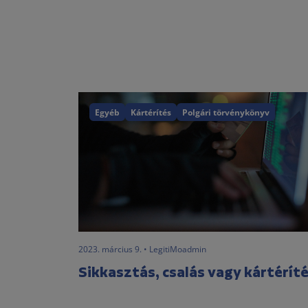
Egyéb
Kártérítés
Polgári törvénykönyv
2023. március 9. • LegitiMoadmin
Sikkasztás, csalás vagy kártérít