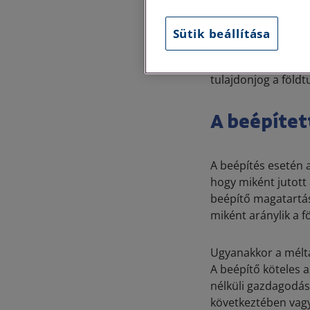
beépítéssel az anyag
Sütik beállítása
A szabályozás mögö
nem kívánatos a köz
tulajdonjog a föld
A beépítet
A beépítés esetén a
hogy miként jutott
beépítő magatartás
miként aránylik a f
Ugyanakkor a méltá
A beépítő köteles a
nélküli gazdagodás
következtében vagy