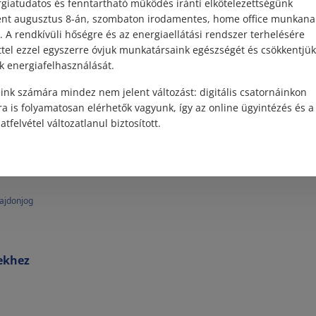
giatudatos és fenntartható működés iránti elkötelezettségünk
ént augusztus 8-án, szombaton irodamentes, home office munkana
. A rendkívüli hőségre és az energiaellátási rendszer terhelésére
ttel ezzel egyszerre óvjuk munkatársaink egészségét és csökkentjük
k energiafelhasználását.
ehát, aki más anyagát használja fel építkezéshez, az a föld v
ítja, de ezzel egyidejűleg megtérítési kötelezettsége is kelet
ink számára mindez nem jelent változást: digitális csatornáinkon
 mindig célszerű előzetesen szerződésben rögzíteni az any
a is folyamatosan elérhetők vagyunk, így az online ügyintézés és a
atfelvétel változatlanul biztosított.
lajdonjog
rekhez