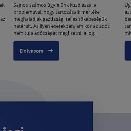
ek
Sajnos számos ügyfelünk küzd azzal a
Üg
problémával, hogy tartozásaik mértéke
az
 az
meghaladják gazdasági teljesítőképeségük
ba
határait. Az ilyen esetekben, amikor az adós
tan
nem tuja adósságát megfizetni, a jog...
miv
Elolvasom