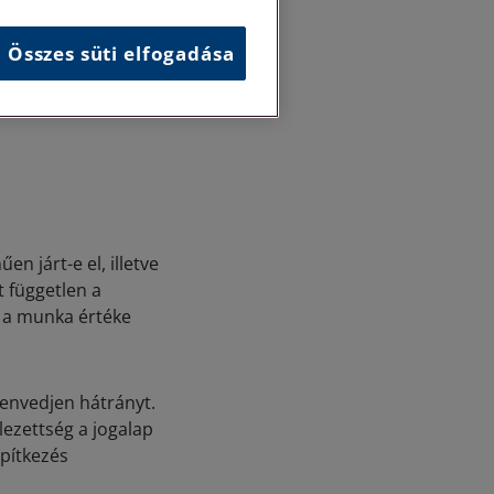
ik.
Összes süti elfogadása
árgyak esetében
l tartani, ezért a
n járt-e el, illetve
 független a
y a munka értéke
envedjen hátrányt.
lezettség a jogalap
építkezés