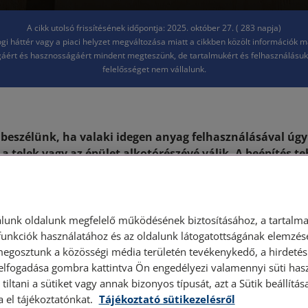
A cikk utolsó frissítésének időpontja: 2025. október 27. ( 283 napja)
jogi háttér vagy a piaci helyzet megváltozása miatt a cikkben közölt információk 
áért és hasznosságáért mindent megteszünk, de tartalmukért és felhasználásu
felelősséget nem vállalunk.
 beszélünk, ha valaki idegen anyag felhasználásával úgy
a telek vagy az épület alkotórészévé válik. A beépítés te
tott esete, itt nem idegen földre építenek saját anyagbó
nyagból építenek saját ingatlanra.
jog átszállása
lunk oldalunk megfelelő működésének biztosításához, a tartalma
unkciók használatához és az oldalunk látogatottságának elemzésé
megosztunk a közösségi média területén tevékenykedő, a hirdetési
ya értelmében, amint az idegen anyag a telek vagy az épület
 elfogadása gombra kattintva Ön engedélyezi valamennyi süti hasz
tiltani a sütiket vagy annak bizonyos típusát, azt a Sütik beállít
onjoga automatikusan átszáll az ingatlan tulajdonosára. Ez az
a el tájékoztatónkat.
Tájékoztató sütikezelésről
gva történik, vagyis nincs szükség külön szerződésre vagy ny