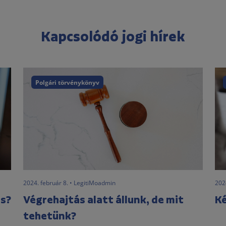
Kapcsolódó jogi hírek
Polgári törvénykönyv
2024. február 8. • LegitiMoadmin
202
és?
Végrehajtás alatt állunk, de mit
Ké
tehetünk?