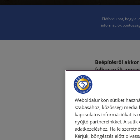
Előfordulhat, hogy a 
információk pontosság
Beépítésről akkor
felhasznált anyag 
hozzáépítés fordí
fordítva, idegen a
A tulajdon
Weboldalunkon sütiket haszná
szabásához, közösségi média f
kapcsolatos információkat is 
A törvény főszabál
nyújtó partnereinkkel. A sütik
adatkezeléshez. Ha le szeretné 
válik, annak tulajd
Kérjük, böngészés előtt olvass
törvény erejénél fo