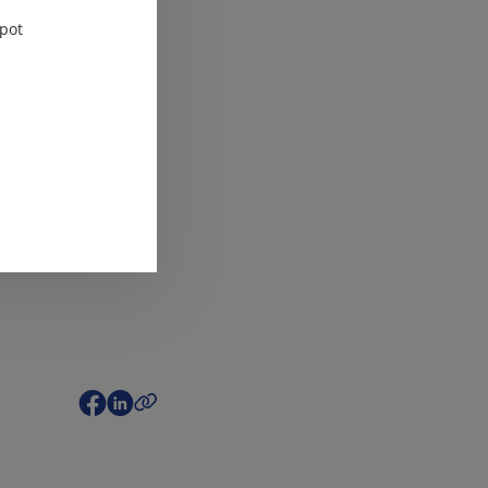
pot
agy az épület
kezik. A
ag tulajdonjogának