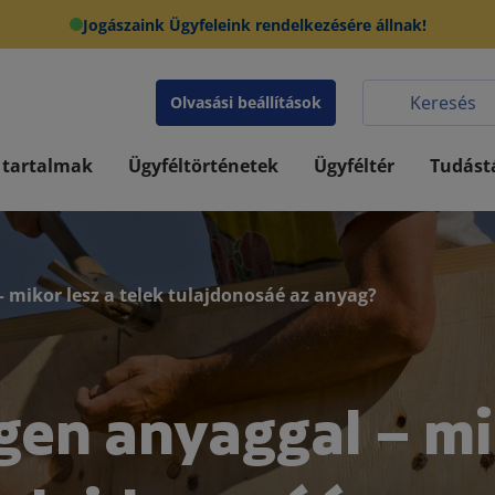
Jogászaink Ügyfeleink rendelkezésére állnak!
Olvasási beállítások
 tartalmak
Ügyféltörténetek
Ügyféltér
Tudást
– mikor lesz a telek tulajdonosáé az anyag?
gen anyaggal – m