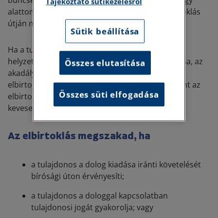
bűncselekménnyel vagy egyébként erőszakos vagy
Tájékoztató sütikezelésről
alattomos úton jutott a dolog birtokához, elbirtoklás
útján nem szerez tulajdonjogot.
Sütik beállítása
Ha a tulajdonos menthető okból nincs abban a
helyzetben, hogy tulajdonosi jogait gyakorolhassa, az
Összes elutasítása
akadály megszűnésétől számított egy évig az
elbirtoklás akkor sem következik be, ha egyébként az
Összes süti elfogadása
elbirtoklási idő már eltelt vagy abból egy évnél
kevesebb volna hátra.
Az elbirtoklás megszakad, ha
a tulajdonos a dolog kiadása iránti követelését
bírósági úton érvényesíti;
a tulajdonos a dologgal kapcsolatban
tulajdonosi jogát gyakorolja; vagy