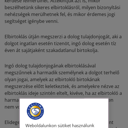
kérdése felmerülhet. Áttekintjük azt is, mikor
beszélhetünk sikeres elbirtoklásról, milyen bizonyítási
nehézségek merülhetnek fel, és mikor érdemes jogi
segítséget igénybe venni.
Elbirtoklás útján megszerzi a dolog tulajdonjogát, aki a
dolgot ingatlan esetén tizenöt, ingó dolog esetén tíz
éven át sajátjaként szakadatlanul birtokolja.
Ingó dolog tulajdonjogának elbirtoklásával
megszűnnek a harmadik személynek a dolgot terhelő
olyan jogai, amelyek az elbirtokló birtokának
megszerzése előtt keletkeztek, és amelyekre nézve az
elbirtoklás ideje szintén eltelt, kivéve, ha az elbirtokló a
harmadik személy jogának fennállása tekintetében
nem volt jóhiszemű.
Elidegenítési és terhelési tilalom fennállása viszont
Weboldalunkon sütiket használunk