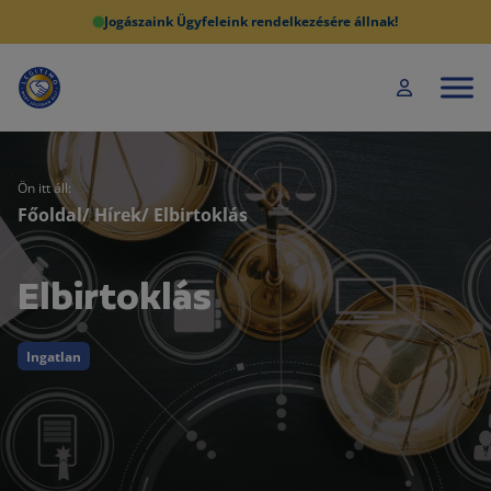
Jogászaink Ügyfeleink rendelkezésére állnak!
Ön itt áll:
Főoldal
/
Hírek
/ Elbirtoklás
Elbirtoklás
Ingatlan