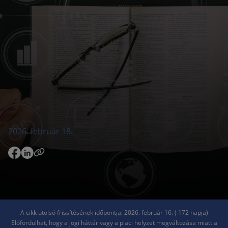
2026. február 18.
A cikk utolsó frissítésének időpontja: 2026. február 16. ( 172 napja)
Előfordulhat, hogy a jogi háttér vagy a piaci helyzet megváltozása miatt a