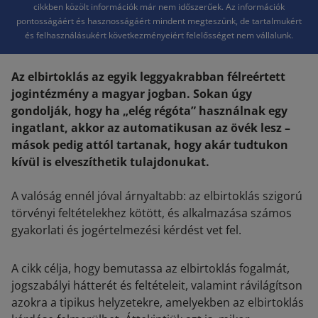
cikkben közölt információk már nem időszerűek. Az információk
pontosságáért és hasznosságáért mindent megteszünk, de tartalmukért
és felhasználásukért következményeiért felelősséget nem vállalunk.
Az elbirtoklás az egyik leggyakrabban félreértett
jogintézmény a magyar jogban. Sokan úgy
gondolják, hogy ha „elég régóta” használnak egy
ingatlant, akkor az automatikusan az övék lesz –
mások pedig attól tartanak, hogy akár tudtukon
kívül is elveszíthetik tulajdonukat.
A valóság ennél jóval árnyaltabb: az elbirtoklás szigorú
törvényi feltételekhez kötött, és alkalmazása számos
gyakorlati és jogértelmezési kérdést vet fel.
A cikk célja, hogy bemutassa az elbirtoklás fogalmát,
jogszabályi hátterét és feltételeit, valamint rávilágítson
azokra a tipikus helyzetekre, amelyekben az elbirtoklás