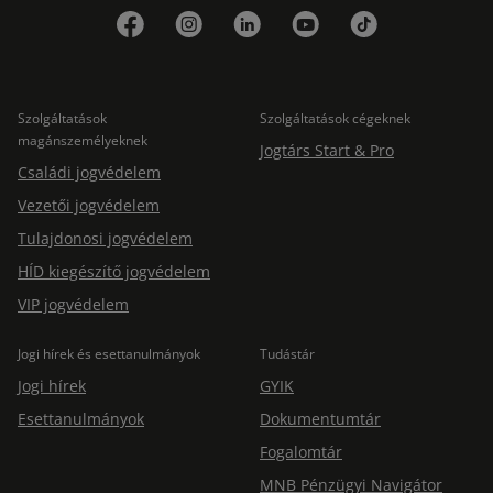
Szolgáltatások
Szolgáltatások cégeknek
magánszemélyeknek
Jogtárs Start & Pro
Családi jogvédelem
Vezetői jogvédelem
Tulajdonosi jogvédelem
HÍD kiegészítő jogvédelem
VIP jogvédelem
Jogi hírek és esettanulmányok
Tudástár
Jogi hírek
GYIK
Esettanulmányok
Dokumentumtár
Fogalomtár
MNB Pénzügyi Navigátor