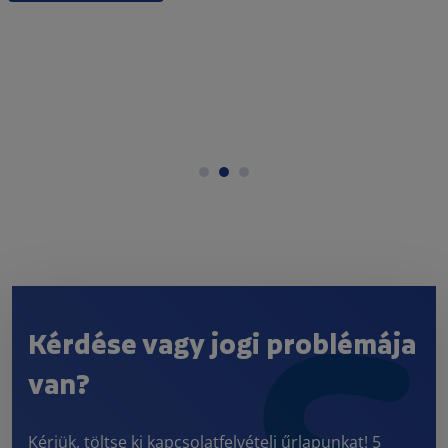
Kérdése vagy jogi problémája
van?
Kérjük, töltse ki kapcsolatfelvételi űrlapunkat! 5