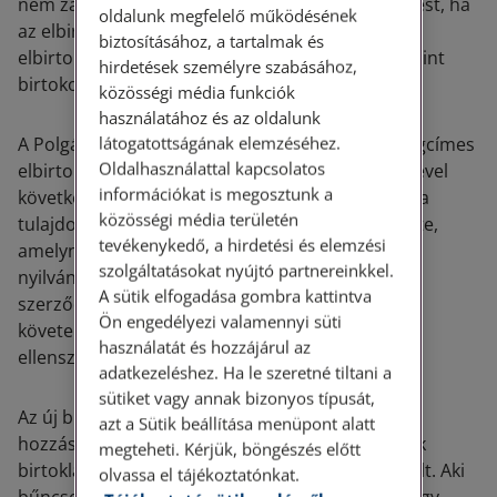
nem zárja ki az elbirtoklással való tulajdonszerzést, ha
oldalunk megfelelő működésének
az elbirtoklás feltételei egyébként fennállnak. Az
biztosításához, a tartalmak és
elbirtoklásra vonatkozó általános szabályok szerint
hirdetések személyre szabásához,
birtokolható el a dolog tulajdoni hányada is.
közösségi média funkciók
használatához és az oldalunk
látogatottságának elemzéséhez.
A Polgári törvénykönyv ismeri az úgynevezett jogcímes
Oldalhasználattal kapcsolatos
elbirtoklás fogalmát is. Az elbirtoklás öt év elteltével
információkat is megosztunk a
következik be, ha a birtokos az ingatlan birtokát a
közösségi média területén
tulajdonostól olyan írásbeli szerződéssel szerezte,
tevékenykedő, a hirdetési és elemzési
amelynek alapján a tulajdonjogának ingatlan-
szolgáltatásokat nyújtó partnereinkkel.
nyilvántartási bejegyzését követelhetné, ha a
A sütik elfogadása gombra kattintva
szerződés az ehhez megkívánt alakszerűségi
Ön engedélyezi valamennyi süti
követelményeknek megfelelne, és a birtokos az
használatát és hozzájárul az
ellenszolgáltatást teljesítette.
adatkezeléshez. Ha le szeretné tiltani a
sütiket vagy annak bizonyos típusát,
Az új birtokos saját elbirtoklásának idejéhez
azt a Sütik beállítása menüpont alatt
hozzászámíthatja azt az időt, amely jogelődjének
megteheti. Kérjük, böngészés előtt
birtoklása idején már elbirtoklási időnek minősült. Aki
olvassa el tájékoztatónkat.