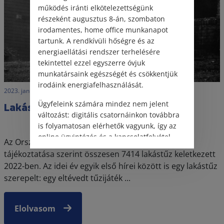
működés iránti elkötelezettségünk
részeként augusztus 8-án, szombaton
irodamentes, home office munkanapot
tartunk. A rendkívüli hőségre és az
energiaellátási rendszer terhelésére
tekintettel ezzel egyszerre óvjuk
munkatársaink egészségét és csökkentjük
irodáink energiafelhasználását.
2023. január 17. • LegitiMoadmin
Ügyfeleink számára mindez nem jelent
Lakástűz és kártérítés
változást: digitális csatornáinkon továbbra
is folyamatosan elérhetők vagyunk, így az
online ügyintézés és a kapcsolatfelvétel
Az Országos Katasztrófavédelmi Főigazgatóság
változatlanul biztosított.
tájékoztatása szerint összesen 7414 lakástűz keletkezett
2022-ben. Az idei év egyik első hírei között is egy lakástűz
szerepelt: egy eltévedt tűzijáték ...
Elolvasom