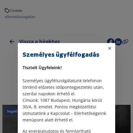
Címkék:
elbirtoklás
ingatlan
Vissza a hírekhez
Személyes ügyfélfogadás
Tisztelt Ügyfeleink!
Személyes ügyfélszolgálatunk telefonon
Kapcsolódó jogi hírek
történő előzetes időpontegyeztetés után,
szerdai napokon érhető el.
Címünk: 1087 Budapest, Hungária körút
30/A. 8. emelet. Pontos megközelítési
Ingatlan
Kártérítés
útmutatónk a Kapcsolat – Elérhetőségeink
menüpont alatt érhető el.
Az energiatudatos és fenntartható