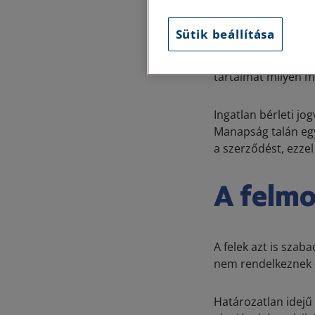
Az ingatlan bérbea
Sütik beállítása
Törvénykönyv, valam
felek a közöttük lé
tartalmát milyen m
Ingatlan bérleti jo
Manapság talán egy
a szerződést, ezzel
A felmo
A felek azt is sza
nem rendelkeznek e
Határozatlan idejű