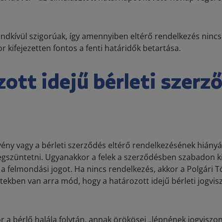
endkívül szigorúak, így amennyiben eltérő rendelkezés nincs 
 kifejezetten fontos a fenti határidők betartása.
ott idejű bérleti szerz
rvény vagy a bérleti szerződés eltérő rendelkezésének hián
szüntetni. Ugyanakkor a felek a szerződésben szabadon ki
 a felmondási jogot. Ha nincs rendelkezés, akkor a Polgári
kben van arra mód, hogy a határozott idejű bérleti jogviszo
or a bérlő halála folytán, annak örökösei „lépnének jogviszo