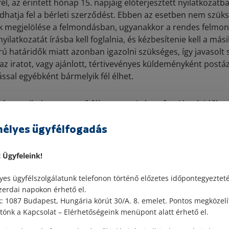
fél, az érintett hónap 15. napjáig előterjesztett nyilatkozatb
atja fel a bérleti szerződést. Ebben az esetben nem szüks
 megjelölése a felmondásban, ugyanakkor a rendes felmond
ilatkozatát írásba kell foglalnia, és kézbesítenie kell a másik
rú határidők miatt azonban igazolni szükséges, így javasolt
i az iratot, vagy ajánlott, tértivevényes küldeményként postáz
sal egyébként bármelyik fél élhet.
n a nyilatkozatot tevő fél nem tartja be a fenti határidőket,
. kisegítő szabálya alapján – a felmondást követő második h
élyes ügyfélfogadás
tekinteni.
valamilyen szerződésszegés miatt kerül felmondásra a bérle
t Ügyfeleink!
nti törvény konkrét, egyben tipikus eseteket sorol fel. Ezek 
es ügyfélszolgálatunk telefonon történő előzetes időpontegyeztet
zerdai napokon érhető el.
 ilyen eset, amennyiben
 1087 Budapest, Hungária körút 30/A. 8. emelet. Pontos megközelí
ónk a Kapcsolat – Elérhetőségeink menüpont alatt érhető el.