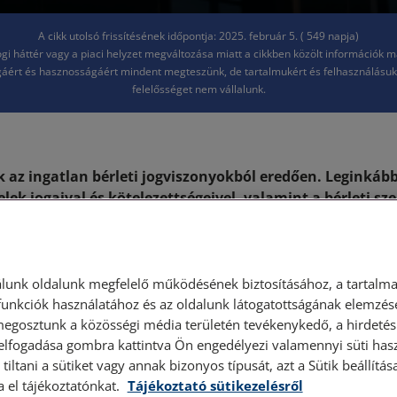
A cikk utolsó frissítésének időpontja: 2025. február 5. ( 549 napja)
jogi háttér vagy a piaci helyzet megváltozása miatt a cikkben közölt információk 
áért és hasznosságáért mindent megteszünk, de tartalmukért és felhasználásu
felelősséget nem vállalunk.
k az ingatlan bérleti jogviszonyokból eredően. Leginkább
elek jogaival és kötelezettségeivel, valamint a bérleti sz
 módjával összefüggésben állnak fenn ezek a problémá
eti szerződés megszüntetésével kapcsolatos rendelkezés
lunk oldalunk megfelelő működésének biztosításához, a tartalma
 jogszabályok vonatkoz
unkciók használatához és az oldalunk látogatottságának elemzésé
megosztunk a közösségi média területén tevékenykedő, a hirdetési
 elfogadása gombra kattintva Ön engedélyezi valamennyi süti hasz
 jogviszonyra?
tiltani a sütiket vagy annak bizonyos típusát, azt a Sütik beállít
a el tájékoztatónkat.
Tájékoztató sütikezelésről