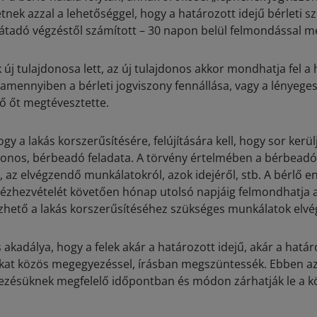
tnek azzal a lehetőséggel, hogy a határozott idejű bérleti s
átadó végzéstől számított – 30 napon belül felmondással 
j tulajdonosa lett, az új tulajdonos akkor mondhatja fel a 
 amennyiben a bérleti jogviszony fennállása, vagy a lényeges 
lő őt megtévesztette.
ogy a lakás korszerűsítésére, felújítására kell, hogy sor kerü
donos, bérbeadó feladata. A törvény értelmében a bérbeadó
t, az elvégzendő munkálatokról, azok idejéről, stb. A bérlő e
kézhezvételét követően hónap utolsó napjáig felmondhatja a
zhető a lakás korszerűsítéséhez szükséges munkálatok elvé
akadálya, hogy a felek akár a határozott idejű, akár a határ
ukat közös megegyezéssel, írásban megszüntessék. Ebben az
zésüknek megfelelő időpontban és módon zárhatják le a kö