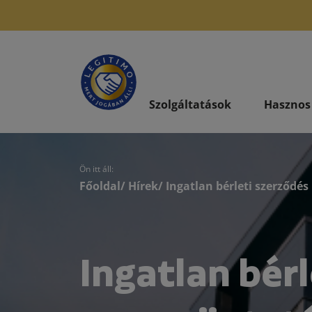
Szolgáltatások
Hasznos
Ön itt áll:
Főoldal
/
Hírek
/ Ingatlan bérleti szerződé
Ingatlan bér