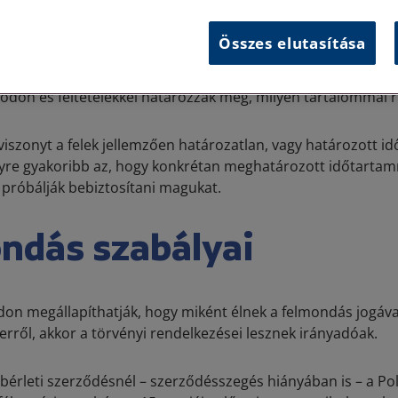
dás főbb szabályait két törvény határozza meg leginkább: m
Összes elutasítása
int a lakás és helyiségbérletről szóló törvény is. Lényeges
vő kapcsolatot miként rendezik a jogszabályi keretek között
ódon és feltételekkel határozzák meg, milyen tartalommal r
gviszonyt a felek jellemzően határozatlan, vagy határozott idő
re gyakoribb az, hogy konkrétan meghatározott időtartamr
 próbálják bebiztosítani magukat.
ndás szabályai
badon megállapíthatják, hogy miként élnek a felmondás jogá
rről, akkor a törvényi rendelkezései lesznek irányadóak.
 bérleti szerződésnél – szerződésszegés hiányában is – a P