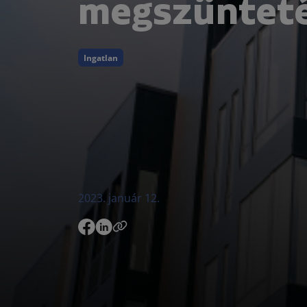
megszünteté
Ingatlan
2023. január 12.