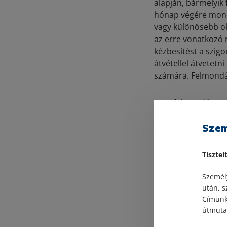
alapján, bármelyik 
hónap végére mondh
vagy különösebb ok
az erre vonatkozó ny
kézbesítést a szigo
átvétellel átvetetn
számára. Felmondás
Ha a felmondás sorá
jogviszonyt – a Ptk
Szem
felmondottnak kell 
Más a helyzet, ha 
Tisztel
a körben mindkét fe
Személy
után, s
Az első
Címünk:
útmutat