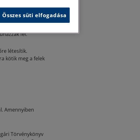
aga a Polgári
Összes süti elfogadása
 azonban az, hogy a
, azaz szerződésük
uházzák fel.
re létesítik.
a kötik meg a felek
val. Amennyiben
olgári Törvénykönyv