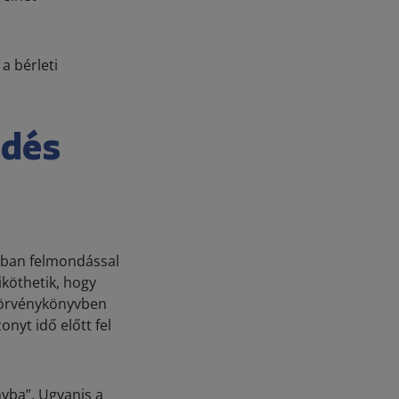
a bérleti
ődés
yában felmondással
köthetik, hogy
 Törvénykönyvben
nyt idő előtt fel
nyba”. Ugyanis a