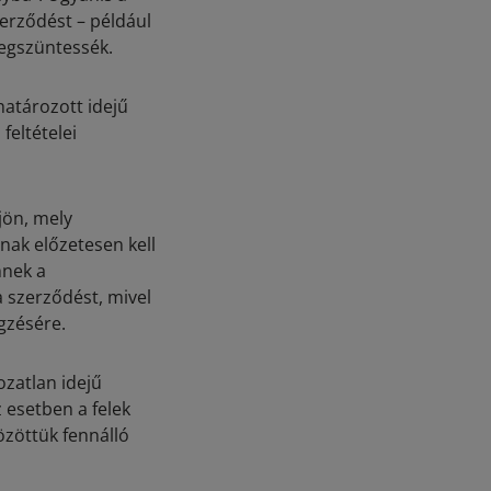
zerződést – például
megszüntessék.
határozott idejű
feltételei
ljön, mely
nak előzetesen kell
nnek a
 szerződést, mivel
gzésére.
ozatlan idejű
 esetben a felek
zöttük fennálló