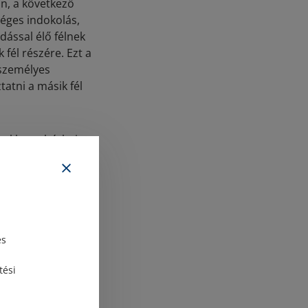
an, a következő
éges indokolás,
ással élő félnek
 fél részére. Ezt a
 személyes
tatni a másik fél
 akkor a bérleti
ónap végére,
ti szerződés. Ebben
az alábbiak:
és
 a bérlő
tési