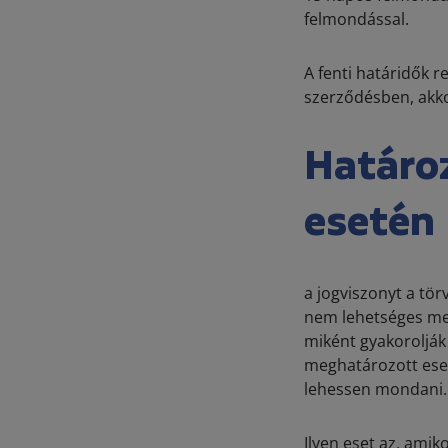
felmondással.
A fenti határidők r
szerződésben, akkor
Határoz
esetén
a jogviszonyt a tö
nem lehetséges meg
miként gyakorolják
meghatározott esete
lehessen mondani.
Ilyen eset az, amik