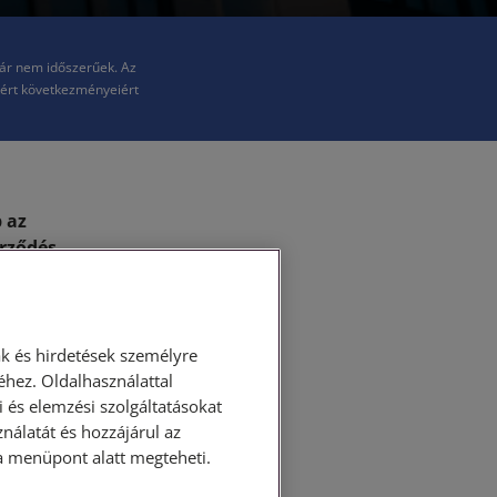
már nem időszerűek. Az
kért következményeiért
 az
erződés
k. Mostani
ekről ejtünk
k és hirdetések személyre
nak a
hez. Oldalhasználattal
 és elemzési szolgáltatásokat
nálatát és hozzájárul az
ása menüpont alatt megteheti.