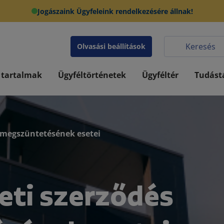
Jogászaink Ügyfeleink rendelkezésére állnak!
Olvasási beállítások
 tartalmak
Ügyféltörténetek
Ügyféltér
Tudást
s megszüntetésének esetei
leti szerződés