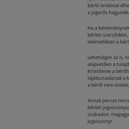
bérlő örökösei élhe
a jogerős hagyaték
Ha a bérleménynek ú
bérleti szerződést,
tekintetében a bér
Lehetséges az is, h
alapvetően a tulaj
értesítenie a bérlő
tájékoztatásnak a 
a bérlő nem kötele
Annak persze nincs 
bérleti jogviszony
szabadon, megegye
jogviszonyt.