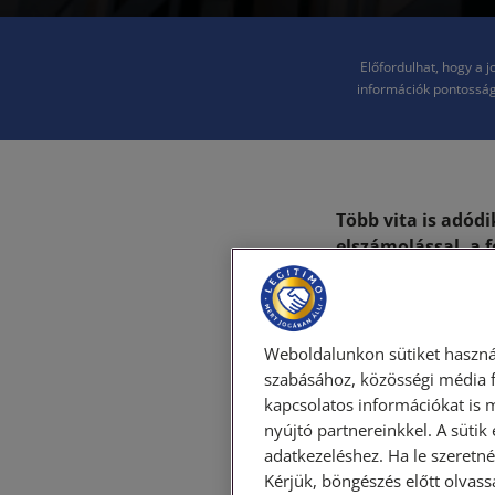
Előfordulhat, hogy a 
információk pontosság
Több vita is adódi
elszámolással, a f
megszüntetésének
cikkünkben a bérl
néhány szót.
Weboldalunkon sütiket haszná
Milyen
szabásához, közösségi média f
kapcsolatos információkat is 
nyújtó partnereinkkel. A sütik
bérleti
adatkezeléshez. Ha le szeretné 
Kérjük, böngészés előtt olvass