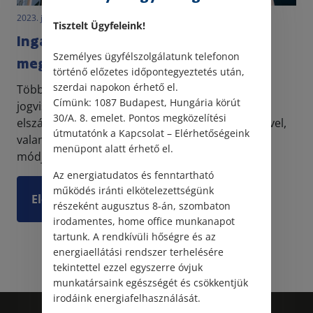
2023. január 12. • LegitiMoadmin
Tisztelt Ügyfeleink!
Ingatlan bérleti szerződés
Személyes ügyfélszolgálatunk telefonon
megszüntetésének esetei
történő előzetes időpontegyeztetés után,
szerdai napokon érhető el.
Több vita is adódik az ingatlan bérleti
Címünk: 1087 Budapest, Hungária körút
jogviszonyokból eredően. Leginkább az
30/A. 8. emelet. Pontos megközelítési
elszámolással, a felek jogaival és kötelezettségeivel,
útmutatónk a Kapcsolat – Elérhetőségeink
valamint a bérleti szerződés megszüntetésének
menüpont alatt érhető el.
módjával összefügg...
Az energiatudatos és fenntartható
működés iránti elkötelezettségünk
Elolvasom
részeként augusztus 8-án, szombaton
irodamentes, home office munkanapot
tartunk. A rendkívüli hőségre és az
energiaellátási rendszer terhelésére
tekintettel ezzel egyszerre óvjuk
munkatársaink egészségét és csökkentjük
irodáink energiafelhasználását.