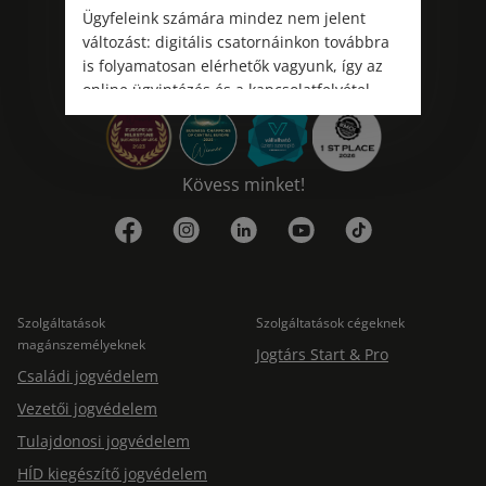
Ügyfeleink számára mindez nem jelent
változást: digitális csatornáinkon továbbra
is folyamatosan elérhetők vagyunk, így az
online ügyintézés és a kapcsolatfelvétel
változatlanul biztosított.
Kövess minket!
Szolgáltatások
Szolgáltatások cégeknek
magánszemélyeknek
Jogtárs Start & Pro
Családi jogvédelem
Vezetői jogvédelem
Tulajdonosi jogvédelem
HÍD kiegészítő jogvédelem