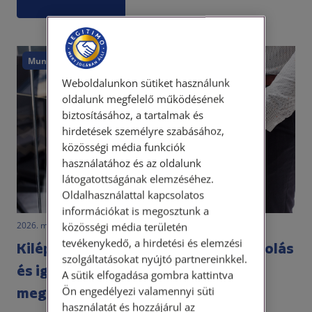
Munkajog
Weboldalunkon sütiket használunk
oldalunk megfelelő működésének
biztosításához, a tartalmak és
hirdetések személyre szabásához,
közösségi média funkciók
használatához és az oldalunk
látogatottságának elemzéséhez.
Oldalhasználattal kapcsolatos
információkat is megosztunk a
2026. május 12. • dr. Papp Orsolya
közösségi média területén
tevékenykedő, a hirdetési és elemzési
Kilépés után is van teendő – elszámolás
szolgáltatásokat nyújtó partnereinkkel.
és igazolások a munkaviszony
A sütik elfogadása gombra kattintva
megszűnésekor
Ön engedélyezi valamennyi süti
használatát és hozzájárul az