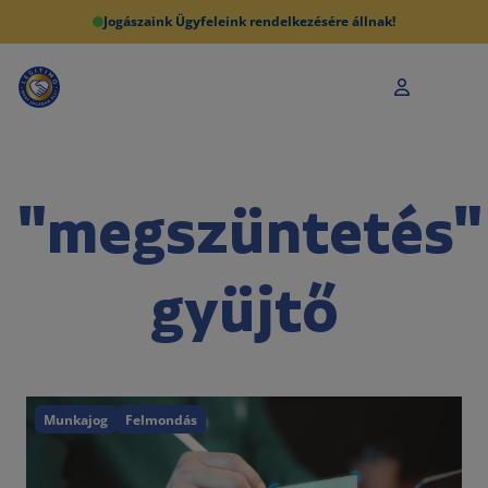
Jogászaink Ügyfeleink rendelkezésére állnak!
"megszüntetés"
gyüjtő
Munkajog
Felmondás