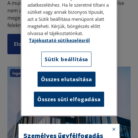
A munkaviszony megszüntetése vagy megszűnése
adatkezeléshez. Ha le szeretné tiltani a
nem zárul le önmagában a felmondás, közös
sütiket vagy annak bizonyos típusát,
megegyezés vagy határozott idő lejárta miatt. A
azt a Sütik beállítása menüpont alatt
feleknek ilyenkor el kell számolniuk egymással.
megteheti. Kérjük, böngészés előtt
olvassa el tájékoztatónkat.
Tájékoztató sütikezelésről
Elolvasom
Sütik beállítása
Ingatlan
Összes elutasítása
Összes süti elfogadása
Személyes ügyfélfogadás