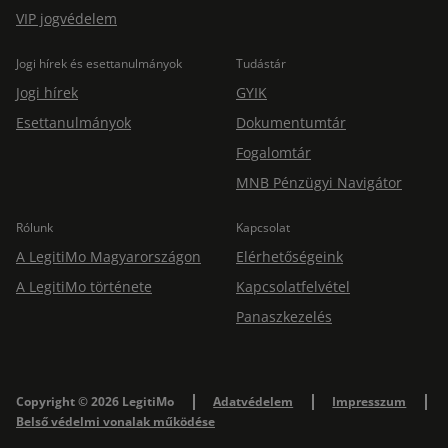
VIP jogvédelem
Jogi hírek és esettanulmányok
Tudástár
Jogi hírek
GYIK
Esettanulmányok
Dokumentumtár
Fogalomtár
MNB Pénzügyi Navigátor
Rólunk
Kapcsolat
A LegitiMo Magyarországon
Elérhetőségeink
A LegitiMo története
Kapcsolatfelvétel
Panaszkezelés
Copyright © 2026 LegitiMo
Adatvédelem
Impresszum
Belső védelmi vonalak működése