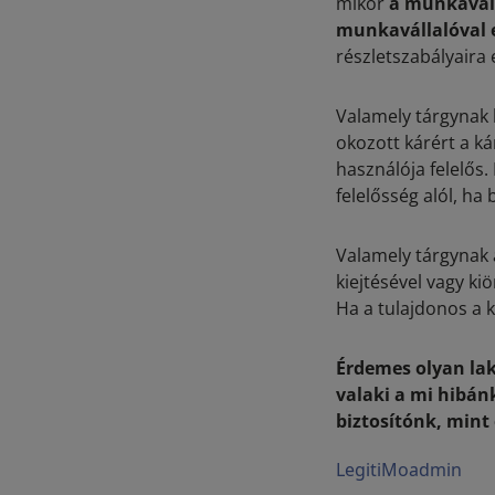
mikor
a munkaváll
munkavállalóval e
részletszabályaira
Valamely tárgynak l
okozott kárért a k
használója felelős.
felelősség alól, ha
Valamely tárgynak 
kiejtésével vagy ki
Ha a tulajdonos a 
Érdemes olyan laká
valaki a mi hibánk
biztosítónk, mint 
LegitiMoadmin