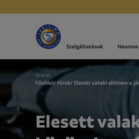
Szolgáltatások
Hasznos
Ön itt áll:
Főoldal
/
Hírek
/ Elesett valaki előttem a 
Elesett valak