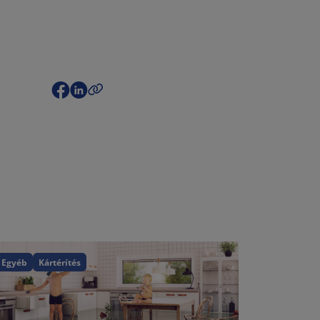
Egyéb
Kártérítés