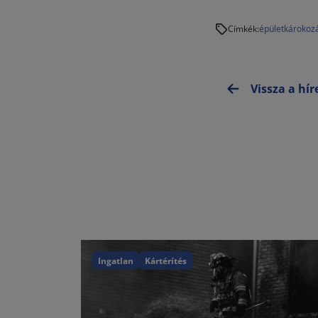
épület
károkoz
Címkék:
Vissza a hí
Ingatlan
Kártérítés