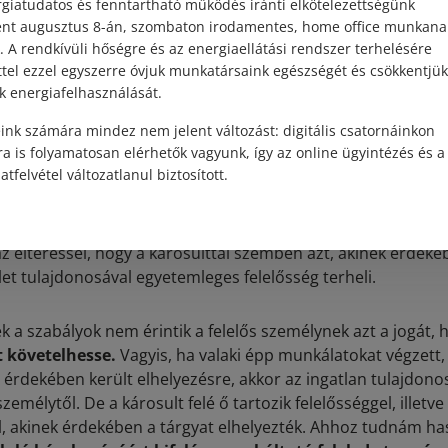
giatudatos és fenntartható működés iránti elkötelezettségünk
t tulajdonosának felelőssé
ént augusztus 8-án, szombaton irodamentes, home office munkana
. A rendkívüli hőségre és az energiaellátási rendszer terhelésére
ttel ezzel egyszerre óvjuk munkatársaink egészségét és csökkentjük
k energiafelhasználását.
let egyes részeinek lehullásával vagy az épület hiányoss
ért az épület tulajdonosa felelős, kivéve, ha bizonyítja
ink számára mindez nem jelent változást: digitális csatornáinkon
rbantartásra vonatkozó szabályokat nem sértették meg, 
a is folyamatosan elérhetők vagyunk, így az online ügyintézés és a
 során a károk megelőzése érdekében nem járt el felró
atfelvétel változatlanul biztosított.
 kell alkalmazni az épületen elhelyezett tárgyak leesésével 
az eltéréssel, hogy a károsulttal szemben azt, akinek érdeké
let tulajdonosával egyetemleges felelősség terheli.
 a szabályok nem érintik a felelős személynek azt a jogát,
t követelhesse.
Vagyis, ha valaki épp munkálatokat végzett,
 érdekében került elhelyezésre, akkor az ingatlan tulajdonos
személytől. De a károsult felé ő tartozik felelősséggel, illetve
, akinek érdekében a tárgyat elhelyezték. Ahhoz tudnám has