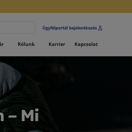
Ügyfélportál bejelentkezés
ár
Rólunk
Karrier
Kapcsolat
n – Mi