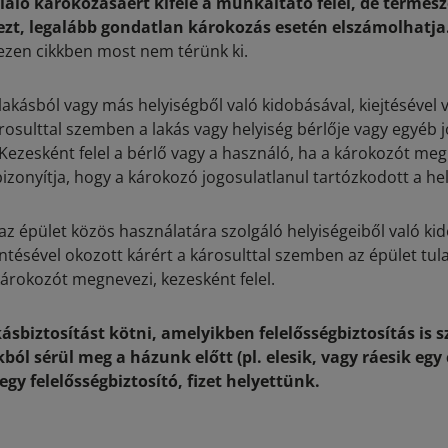
aló károkozásáért kifelé a munkáltató felel, de termés
zt, legalább gondatlan károkozás esetén elszámolhatja
 ezen cikkben most nem térünk ki.
akásból vagy más helyiségből való kidobásával, kiejtésével 
árosulttal szemben a lakás vagy helyiség bérlője vagy egyéb
 Kezesként felel a bérlő vagy a használó, ha a károkozót me
 bizonyítja, hogy a károkozó jogosulatlanul tartózkodott a he
az épület közös használatára szolgáló helyiségeiből való ki
öntésével okozott kárért a károsulttal szemben az épület tul
károkozót megnevezi, kezesként felel.
sbiztosítást kötni, amelyikben felelősségbiztosítás is sz
ból sérül meg a házunk előtt (pl. elesik, vagy ráesik egy 
egy felelősségbiztosító, fizet helyettünk.