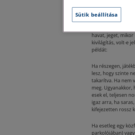
Minden esetben viz
Sütik beállítása
odafigyeléssel, és
mindent megtett-e
havat, jeget, mikor
kivilágítás, volt-e
példát:
Ha részegen, játékb
lesz, hogy szinte n
takarítva. Ha nem vo
meg. Ugyanakkor, h
esek el, teljesen n
igaz arra, ha saras,
kifejezetten rossz k
Ha esetleg egy köz
parkolójában) vagy