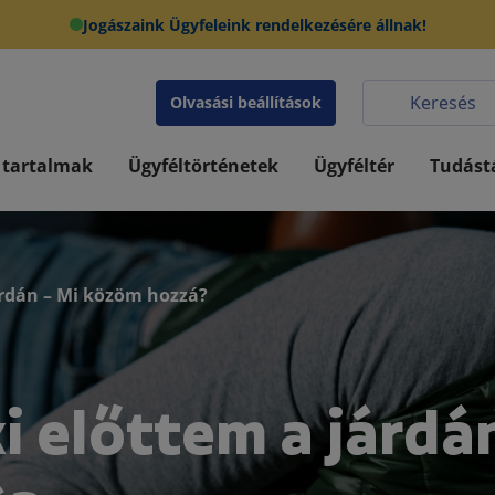
Jogászaink Ügyfeleink rendelkezésére állnak!
Olvasási beállítások
 tartalmak
Ügyféltörténetek
Ügyféltér
Tudást
járdán – Mi közöm hozzá?
i előttem a járdá