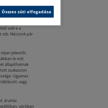
ogy kellő
Összes süti elfogadása
y a fenntartó
s letakarította-e a
elő volt-e a
at stb. Nézzünk pár
 olyan jelentős
rábban le volt
get állapíthatnak
ított szakaszon
lőssége. Ugyanez
 táblázott, vagy
l. áruház
megállóban, váróban