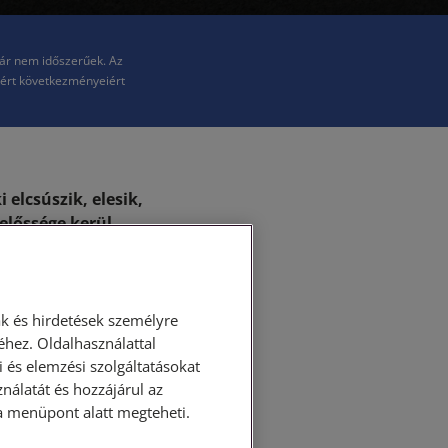
már nem időszerűek. Az
kért következményeiért
 elcsúszik, elesik,
előssége kerül
tulajdonosának
 által jogszerűen
k és hirdetések személyre
rtó nem végezte el,
hez. Oldalhasználattal
 és elemzési szolgáltatásokat
 (attól függ kihez
nálatát és hozzájárul az
l kérhetem. Ugyanez
ása menüpont alatt megteheti.
 hasonló helyen