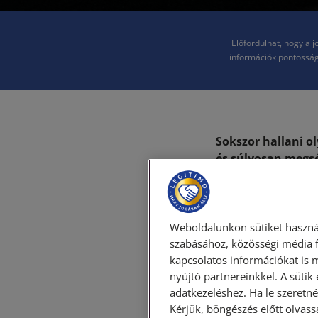
Előfordulhat, hogy a 
információk pontosság
Sokszor hallani ol
és súlyosan megsé
előtérbe, de bizo
felelőssége is fel
Kezdjük az alapokka
Weboldalunkon sütiket haszná
használható egyéb 
szabásához, közösségi média f
kapcsolatos információkat is 
ezesetben a kártérí
nyújtó partnereinkkel. A sütik
tartozik). Magyarul
adatkezeléshez. Ha le szeretné 
igaz akkor, ha pl.
Kérjük, böngészés előtt olvass
történik a baleset.