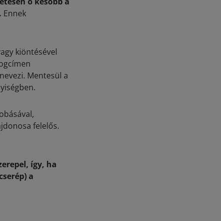
zetesen ő később a
.
Ennek
vagy kiöntésével
 jogcímen
gnevezi. Mentesül a
lyiségben.
dobásával,
ajdonosa felelős.
erepel, így, ha
cserép) a