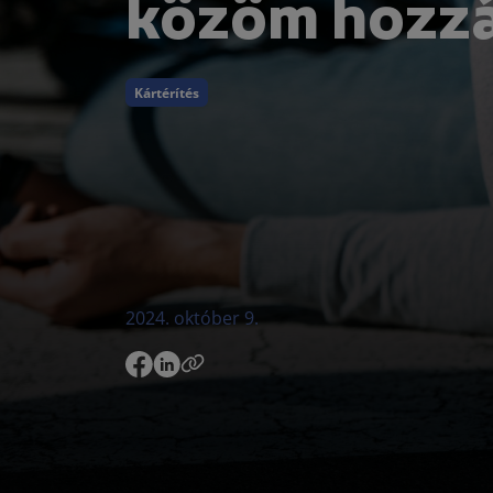
közöm hozz
Kártérítés
2024. október 9.