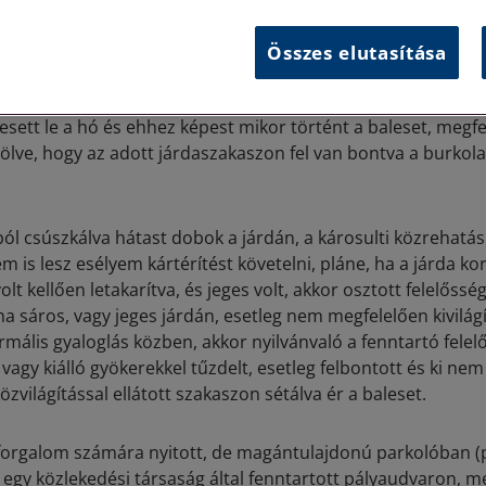
sgálják persze a károsult közrehatását is, vagyis azt, h
Összes elutasítása
 gondossággal jártam-e el, illetve természetesen azt, hog
 annak érdekében, hogy ezt a helyzetet megelőzze.
Vagyi
 esett le a hó és ehhez képest mikor történt a baleset, megfel
 jelölve, hogy az adott járdaszakaszon fel van bontva a burkol
ól csúszkálva hátast dobok a járdán, a károsulti közrehatás
em is lesz esélyem kártérítést követelni, pláne, ha a járda ko
lt kellően letakarítva, és jeges volt, akkor osztott felelőssé
a sáros, vagy jeges járdán, esetleg nem megfelelően kivilág
ormális gyaloglás közben, akkor nyilvánvaló a fenntartó fele
 vagy kiálló gyökerekkel tűzdelt, esetleg felbontott és ki nem
özvilágítással ellátott szakaszon sétálva ér a baleset.
forgalom számára nyitott, de magántulajdonú parkolóban (p
 egy közlekedési társaság által fenntartott pályaudvaron, 