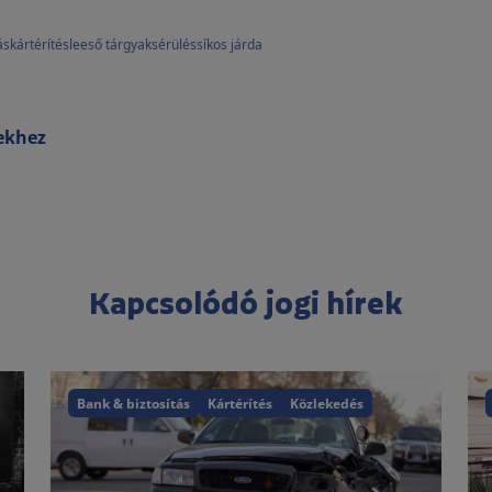
ás
kártérítés
leeső tárgyak
sérülés
síkos járda
rekhez
Kapcsolódó jogi hírek
Bank & biztosítás
Kártérítés
Közlekedés