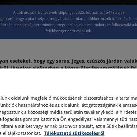
A cikk utolsó frissítésének időpontja: 2025. február 6. ( 547 napja)
jogi háttér vagy a piaci helyzet megváltozása miatt a cikkben közölt információk 
áért és hasznosságáért mindent megteszünk, de tartalmukért és felhasználásu
felelősséget nem vállalunk.
yan eseteket, hogy egy saras, jeges, csúszós járdán valaki
rül. Ilyenkor elsősorban a közterület fenntartójának fel
nyos esetekben az adott járdaszakasz melletti ingatlan 
merülhet.
l. Ha közterületen (pl. aluljáróban, járdán, vagy gyalogosok
lunk oldalunk megfelelő működésének biztosításához, a tartalma
helyen azért esek el, mert a síkosság mentesítését a fennta
unkciók használatához és az oldalunk látogatottságának elemzésé
megosztunk a közösségi média területén tevékenykedő, a hirdetési
tést követelhetek az önkormányzattól, vagy a közútkezelőtől
 elfogadása gombra kattintva Ön engedélyezi valamennyi süti hasz
 a kártérítést a közterület fenntartásáért felelős személytő
tiltani a sütiket vagy annak bizonyos típusát, azt a Sütik beállít
 önkormányzati fenntartású temetőben, épületben, vagy más
a el tájékoztatónkat.
Tájékoztató sütikezelésről