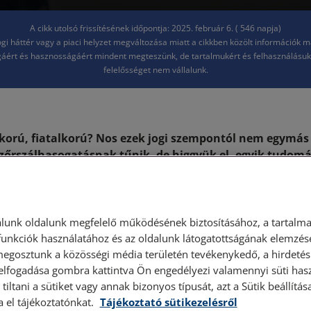
A cikk utolsó frissítésének időpontja: 2025. február 6. ( 546 napja)
jogi háttér vagy a piaci helyzet megváltozása miatt a cikkben közölt információk 
áért és hasznosságáért mindent megteszünk, de tartalmukért és felhasználásu
felelősséget nem vállalunk.
korú, fiatalkorú? Nos ezek jogi szempontól nem egymás
szőrszálhasogatásnak tűnik, de higgyük el, egyik tudom
t másként hívnak, az mást is jelent. Elég nagy baj lenne
kkifejezésnek több jelentése volna, vagy több kifejezés 
ént a jogszabályt értelmezni, és a szabály alapján egyér
alakítani. Képzeljük el milyen bizonytalanságot okozna,
lunk oldalunk megfelelő működésének biztosításához, a tartalma
inonimákat használnánk.
unkciók használatához és az oldalunk látogatottságának elemzésé
megosztunk a közösségi média területén tevékenykedő, a hirdetési
 elfogadása gombra kattintva Ön engedélyezi valamennyi süti hasz
n
összeszedtünk pár olyan kifejezést, amit sokan szinonima
tiltani a sütiket vagy annak bizonyos típusát, azt a Sütik beállít
mben különböző fogalmakról van szó.
a el tájékoztatónkat.
Tájékoztató sütikezelésről