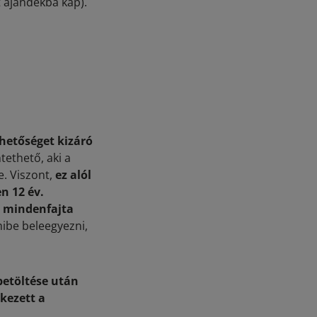
 ajándékba kap).
hetőséget kizáró
tethető, aki a
e. Viszont,
ez alól
n 12 év.
k mindenfajta
ibe beleegyezni,
betöltése után
lkezett a