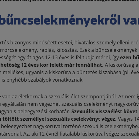
 bűncselekményekről va
rtés bizonyos minősített esetei, hivatalos személy elleni er
errorcselekmény, rablás, kifosztás. Ezek a bűncselekmények 
sségét egy átlagos 12-13 éves is fel tudja mérni, így
ezen b
hetőség 12 éves kor felett már fennállhat.
A kiskorúság a
mellékes, ugyanis a kiskorúra a büntetés kiszabása (pl. év
 is enyhébb szabályok vonatkoznak.
 van az életkornak a szexuális élet szempontjából. Az nem ig
rú egyáltalán nem végezhet szexuális cselekményt nagykorúv
k ugyanis beleegyezési korhatár.
Szexuális visszaélést követ
 töltött személlyel szexuális cselekvényt végez.
Vagyis 14
 beleegyezhet nagykorúval történő szexuális cselekménybe.
tárvonal. Az, aki 12 évnél fiatalabb kiskorúval végez szexuál