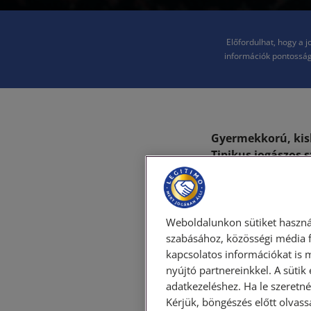
Előfordulhat, hogy a 
információk pontosság
Gyermekkorú, kis
Tipikus jogászos 
szinonimákat. Ami
jogszabályban sza
Így is nehéz időnk
joggyakorlatot ki
Weboldalunkon sütiket haszná
jogszabályban sz
szabásához, közösségi média f
kapcsolatos információkat is 
nyújtó partnereinkkel. A sütik
Korábbi
cikkünkbe
adatkezeléshez. Ha le szeretné 
pedig jogi értelme
Kérjük, böngészés előtt olvass