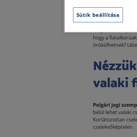
Ha érdekel néhány 
Sütik beállítása
A fiatalkorú a tág
Polgári törvénykön
hogy a fiatalkorúa
örökölhetnek? Létes
Nézzük 
valaki 
Polgári jogi szemp
belül lehet valaki 
Korlátozottan csele
cselekvőképtelen.