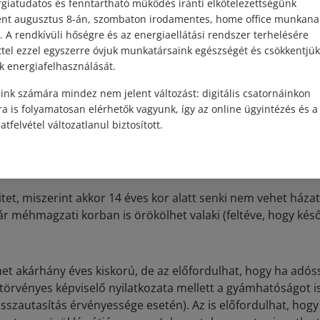
giatudatos és fenntartható működés iránti elkötelezettségünk
ént augusztus 8-án, szombaton irodamentes, home office munkana
t olyan szerződéseket, amelyekkel kizárólag előnyt szerez (
. A rendkívüli hőségre és az energiaellátási rendszer terhelésére
ékot)
ttel ezzel egyszerre óvjuk munkatársaink egészségét és csökkentjük
k energiafelhasználását.
ga is ajándékozhat a szokásos mértékben (magyarán adhat 
t ajándékba, de mondjuk a nevén lévő házat nem ajándékozh
ink számára mindez nem jelent változást: digitális csatornáinkon
a is folyamatosan elérhetők vagyunk, így az online ügyintézés és a
t olyan szerződést, amelyre egyéb jogszabály feljogosítja (p
atfelvétel változatlanul biztosított.
elekvőképes kiskorú a házasságkötéssel (mivel erre 16 éves 
itet, miszerint akkor 14 éves kor alatt senki nem vehet ház
ár méhmagzati korban is örökölhet valaki (feltéve, hogy kés
t akárhány éves kiskorú, de az előfordulhat, hogy ha adóss
 törvényes képviselő nyilatkozata mellett a gyámhatóságot i
isszautasítás érvényessége esetén). Az is előfordulhat, hogy