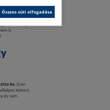
nket.
Összes süti elfogadása
gyermekkor szót a
y is van ez? Igaz,
nem is
?
gy
tötte be.
Ezen
kvőképes kiskorú.
tte és nem