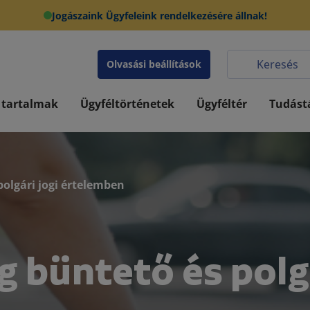
Jogászaink Ügyfeleink rendelkezésére állnak!
Olvasási beállítások
 tartalmak
Ügyféltörténetek
Ügyféltér
Tudást
polgári jogi értelemben
g büntető és polg