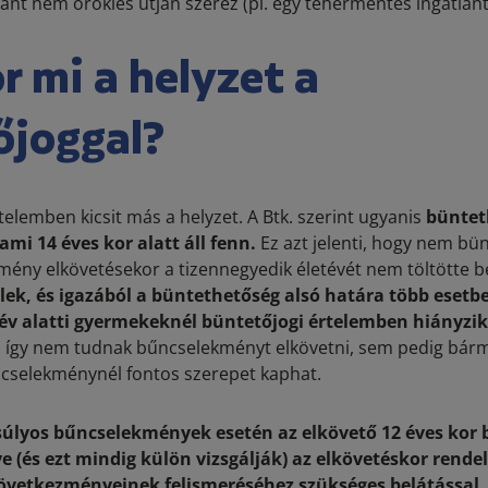
ant nem öröklés útján szerez (pl. egy tehermentes ingatlant
r mi a helyzet a
őjoggal?
elemben kicsit más a helyzet. A Btk. szerint ugyanis
büntet
mi 14 éves kor alatt áll fenn.
Ez azt jelenti, hogy nem bün
ény elkövetésekor a tizennegyedik életévét nem töltötte b
ek, és igazából a büntethetőség alsó határa több esetbe
 év alatti gyermekeknél büntetőjogi értelemben hiányzi
,
így nem tudnak bűncselekményt elkövetni, sem pedig bárm
s cselekménynél fontos szerepet kaphat.
súlyos bűncselekmények esetén az elkövető 12 éves kor 
e (és ezt mindig külön vizsgálják) az elkövetéskor rende
vetkezményeinek felismeréséhez szükséges belátással.