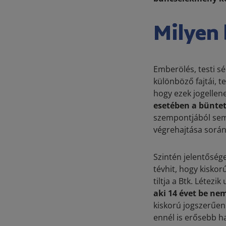
Milyen
Emberölés, testi sé
különböző fajtái, t
hogy ezek jogellene
esetében a büntet
szempontjából sem 
végrehajtása során
Szintén jelentősége
tévhit, hogy kisko
tiltja a Btk. Létezi
aki 14 évet be nem
kiskorú jogszerűen
ennél is erősebb ha