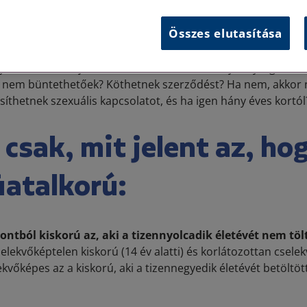
kifejezetten tévesen használt kifejezés, ajánlom alábbi
cikkü
Összes elutasítása
abb fogalom, azon belül pedig vannak gyermekkorúak. De a 
yv nem használja, ellenben a Büntető törvénykönyv igen. Hog
k nem büntethetőek? Köthetnek szerződést? Ha nem, akkor 
íthetnek szexuális kapcsolatot, és ha igen hány éves kortól
csak, mit jelent az, ho
fiatalkorú:
ontból kiskorú az, aki a tizennyolcadik életévét nem töl
cselekvőképtelen kiskorú (14 év alatti) és korlátozottan csele
kvőképes az a kiskorú, aki a tizennegyedik életévét betöltö