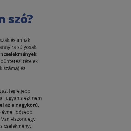
n szó?
őszak és annak
annyira súlyosak,
űncselekmények
 büntetési tételek
ek száma) és
az, legfeljebb
al, ugyanis ezt nem
 el az a nagykorú,
 évnél idősebb
 Van viszont egy
is cselekményt,