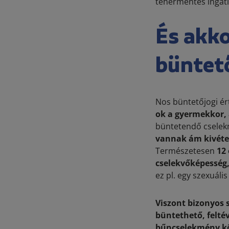
tehermentes ingatl
És akko
büntet
Nos büntetőjogi ért
ok a gyermekkor, a
büntetendő cselekm
vannak ám kivétel
Természetesen
12
cselekvőképesség
ez pl. egy szexuáli
Viszont bizonyos 
büntethető, feltév
bűncselekmény kö