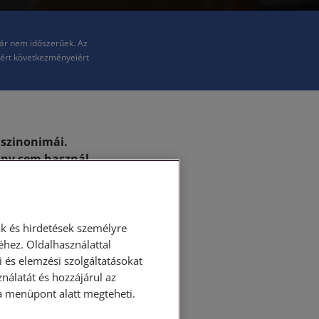
már nem időszerűek. Az
kért következményeiért
 szinonimái.
ány sem használ
, ha egy
jelölné ugyanazt.
telmű
 ha a
k és hirdetések személyre
hez. Oldalhasználattal
 és elemzési szolgáltatásokat
nálatát és hozzájárul az
ként használnak,
ása menüpont alatt megteheti.