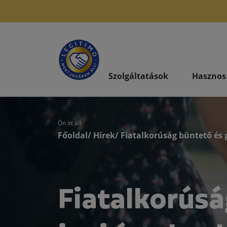
Szolgáltatások
Hasznos
Ön itt áll:
Főoldal
/
Hírek
/ Fiatalkorúság büntető és 
Fiatalkorúsá