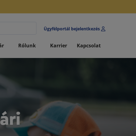
Ügyfélportál bejelentkezés
ár
Rólunk
Karrier
Kapcsolat
ári