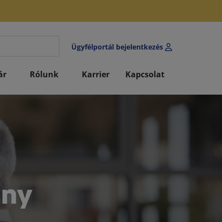
Ügyfélportál bejelentkezés
ár
Rólunk
Karrier
Kapcsolat
ony