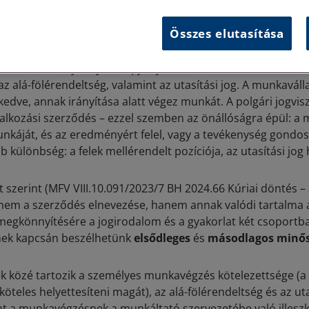
leshet olyan munkajogi garanciáktól, mint a felmondási véde
(rendes) szabadság vagy akár a végkielégítés.
Összes elutasítása
unka Törvénykönyve alapján jön létre, és több közül a té
az alá-fölérendeltség, valamint az utasítási jog. A munkavál
kedve, annak irányítása alatt végez munkát. A polgári jogvis
lalkozási szerződés – ezzel szemben az önállóságra épül: a 
nkáját, és az eredményért felel, vagy a tevékenység gondos
b különbség: a felek mellérendelt pozíciója, az utasítási jog 
t szerint (MFV VIII.10.091/2023/7 BH 2024.66 Kúriai döntés –
 nem a szerződés elnevezése, hanem annak valódi tartalma a
megkönnyítésére a jogirodalom és a gyakorlat két csoportba
ek kapcsán beszélhetünk
elsődleges
és
másodlagos minősí
ek közé tartozik a személyes munkavégzés kötelezettsége 
öteles helyettesíteni magát), az alá-fölérendeltség és az uta
nt a munkavégzésnek a munkáltató szervezetébe való illesz