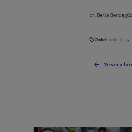
dr. Berta Bendegú
minősítő jegye
Címkék:
Vissza a hí