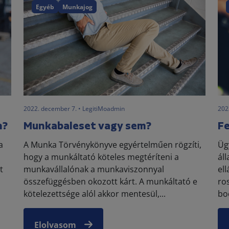
Egyéb
Munkajog
2022. december 7. • LegitiMoadmin
202
n?
Munkabaleset vagy sem?
Fe
a
A Munka Törvénykönyve egyértelműen rögzíti,
Üg
hogy a munkáltató köteles megtéríteni a
ál
t
munkavállalónak a munkaviszonnyal
el
összefüggésben okozott kárt. A munkáltató e
ro
kötelezettsége alól akkor mentesül,...
boc
Elolvasom