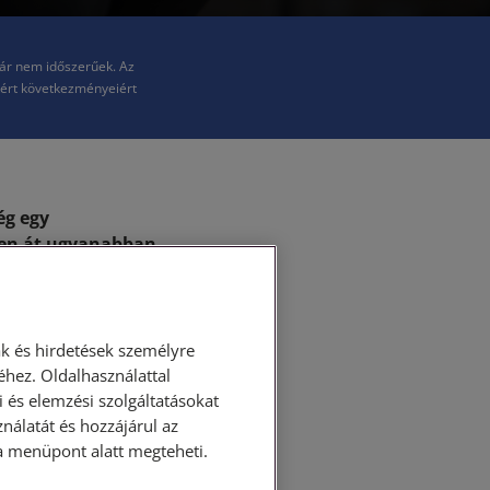
már nem időszerűek. Az
kért következményeiért
ég egy
ken át ugyanabban
zetőség utasításai
aviszonyban, hanem
k és hirdetések személyre
ilyen megítélés alá
hez. Oldalhasználattal
 és elemzési szolgáltatásokat
nálatát és hozzájárul az
ása menüpont alatt megteheti.
kavégzésre, a
sel