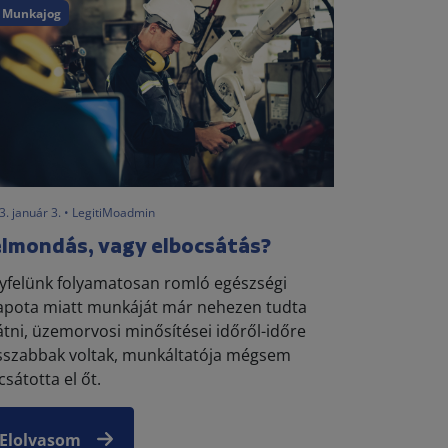
Munkajog
3. január 3. • LegitiMoadmin
lmondás, vagy elbocsátás?
yfelünk folyamatosan romló egészségi
lapota miatt munkáját már nehezen tudta
látni, üzemorvosi minősítései időről-időre
sszabbak voltak, munkáltatója mégsem
sátotta el őt.
Elolvasom