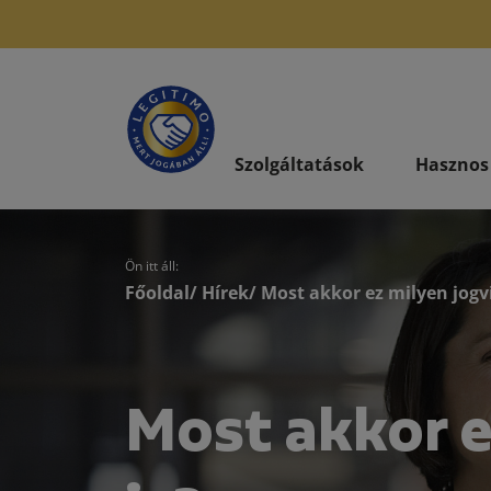
Szolgáltatások
Hasznos
Ön itt áll:
Főoldal
/
Hírek
/ Most akkor ez milyen jogv
Most akkor e