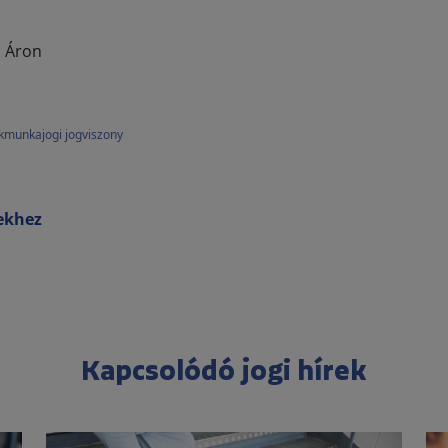
z Áron
k
munkajogi jogviszony
rekhez
Kapcsolódó jogi hírek