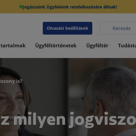
Jogászaink Ügyfeleink rendelkezésére állnak!
Olvasási beállítások
 tartalmak
Ügyféltörténetek
Ügyféltér
Tudást
iszony is?
z milyen jogvisz