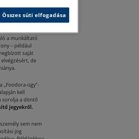
lem, a
Összes süti elfogadása
mára vonatkozó
laló a munkáltató
zony – például
megbízott saját
 elvégzésért, de
hiánya.
 a „Foodora-ügy”-
lapján kell
 sorolja a döntő
tő jegyekről.
(a személy sem nem
sítási jog
kedése. Példánkhoz