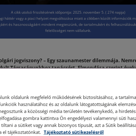
A cikk utolsó frissítésének időpontja: 2025. november 5. ( 274 napja)
jogi háttér vagy a piaci helyzet megváltozása miatt a cikkben közölt információk 
áért és hasznosságáért mindent megteszünk, de tartalmukért és felhasználásu
felelősséget nem vállalunk.
olgári jogviszony? – Egy szaunamester dilemmája. Nemr
dult Társaságunkhoz tanácsért. Elmondása szerint éve
ban dolgozott, minden nap meghatározott időben, a ve
l biztosított eszközökkel.
ya megszűnt, a munkáltató azt állította, hogy ő nem munk
lunk oldalunk megfelelő működésének biztosításához, a tartalma
 alapján foglalkoztatta őt. Ez vetette fel a kérdést: vajon m
unkciók használatához és az oldalunk látogatottságának elemzésé
megosztunk a közösségi média területén tevékenykedő, a hirdetési
ő jogviszonya – munkajoginak vagy polgárjoginak tekinthető?
 elfogadása gombra kattintva Ön engedélyezi valamennyi süti hasz
tiltani a sütiket vagy annak bizonyos típusát, azt a Sütik beállít
özött alapvető különbségek vannak, amelyek kihatnak a mun
a el tájékoztatónkat.
Tájékoztató sütikezelésről
ttségekre is. Ha például valakit tévesen megbízási szerződés