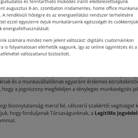
giatudatos és fenntartható működés iránti elkötelezettségünk
l és eszközökkel (vagy akár helyszínen) dolgozott volna.
ént augusztus 8-án, szombaton irodamentes, home office munkana
. A rendkívüli hőségre és az energiaellátási rendszer terhelésére
a téves minősítés adójogi kockázattal is járhat. Ha a NAV me
ttel ezzel egyszerre óvjuk munkatársaink egészségét és csökkentjük
ződés valójában munkaviszonyt takar, a hatóság a munkálta
k energiafelhasználását.
telezheti, vagy akár bírságot is kiszabhat. A helytelen jogi b
ink számára mindez nem jelent változást: digitális csatornáinkon
lalót, hanem a munkáltatót is hátrányosan érintheti.
a is folyamatosan elérhetők vagyunk, így az online ügyintézés és a
atfelvétel változatlanul biztosított.
nkajogi és a polgári jogviszony elhatárolásánál a szerződé
rtalom
a döntő. Ha a munkavégzés alá-fölérendeltségben, 
örténik, úgy az adott jogviszony megítélése munkajogi jell
knak és a munkavállalóknak egyaránt érdemes körültekintőe
 hogy a jogviszony megfeleljen a tényleges munkavégzés jel
jogi bizonytalanság merül fel, célszerű szakértői segítséget k
juk, hogy forduljanak Társaságunknak, a
LegitiMo Jogvédel
ommal.