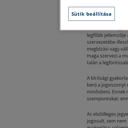
foglalkoztatnak, e
betegszabadság, a 
Sütik beállítása
A munkaviszony a M
legfőbb jellemzője 
szervezetébe illesz
megbízási vagy vál
maga szervezi a mu
talán a legfontosab
A bírósági gyakorla
ben) a jogviszonyt
minősíteni. Ennek 
szempontokat: enn
Az elsődleges jegy
jogosult, sem nem k
gyakorlása, valami