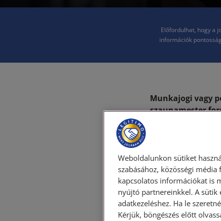
Előfordulhat, hogy a 
információk pontosság
Munkajogi vagy p
szaunamester for
a wellnessközpont
szerint, a cég álta
Amikor a jogviszon
Weboldalunkon sütiket haszná
megbízási szerződés
szabásához, közösségi média f
kapcsolatos információkat is 
esik valójában az 
nyújtó partnereinkkel. A sütik
adatkezeléshez. Ha le szeretné 
A két jogviszony k
Kérjük, böngészés előtt olvass
jogokra, a köteleze