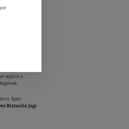
pot
gállapítja, hogy
tót pótlólagos
esorolás tehát
s formája helyett
meghatározott
egűnek mondható.
n eljárni a
legének.
érni. Ilyen
mi Biztosító Jogi