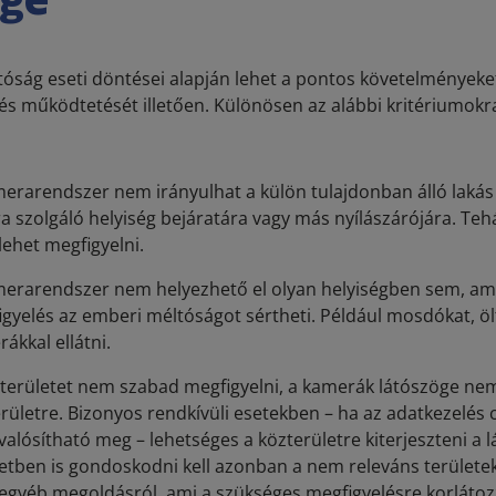
öge
óság eseti döntései alapján lehet a pontos követelmények
és működtetését illetően. Különösen az alábbi kritériumok
erarendszer nem irányulhat a külön tulajdonban álló lakás
ra szolgáló helyiség bejáratára vagy más nyílászárójára. Teh
ehet megfigyelni.
merarendszer nem helyezhető el olyan helyiségben sem, am
gyelés az emberi méltóságot sértheti. Például mosdókat, ö
ákkal ellátni.
területet nem szabad megfigyelni, a kamerák látószöge nem
rületre. Bizonyos rendkívüli esetekben – ha az adatkezelés
alósítható meg – lehetséges a közterületre kiterjeszteni a 
etben is gondoskodni kell azonban a nem releváns területek
egyéb megoldásról, ami a szükséges megfigyelésre korlátoz