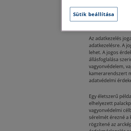
A társasházi adatk
alkalmazni a Nemz
Sütik beállítása
figyelembevételéve
Társasházi Törvény
Az adatkezelés jog
adatkezelésre. A j
lehet. A jogos érd
állásfoglalása szer
vagyonvédelem, vag
kamerarendszert m
adatvédelmi érdeke
Egy életszerű péld
elhelyezett palackp
vagyonvédelmi célbó
sérelmét érezné a 
rögzítené az arcké