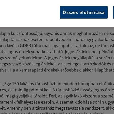
ezelésre az Általános Adatvédelmi Rendelet (GDPR) rendelkez
eti Adatvédelmi- és Információszabadság Hatóság döntései
Összes elutasítása
l. A kamerarendszer kiépítésével kapcsolatos társasházi kér
 szabályozza.
alapja kulcsfontosságú, ugyanis annak meghatározása nélkü
ogalap társasház esetén az adatvédelmi hatósági gyakorlat s
eken kívül a GDPR több más jogalapot is tartalmaz, de társa
int a jogos érdek vonatkoztatható. Jogos érdek lehet például
y személyek védelme. A jogos érdek megállapítása során ütk
egszavazó közösség érdekeit az esetleges tartózkodók és
ivel. Ha a kamerapárti érdekek erősebbek, akkor állapíthat
a: „Egy 150 lakásos társasházban minden hónapban eltűnik
rés, ezt mindig pótolni kell. A társasházközösség jogos érd
l megfigyeljék a tárolót. Feri, az egyik lakó viszont a szem
kamerák felhelyezése esetén. A szemét kidobása során ugy
pét. Amennyiben a társasház megszavazza a rendszert, akko