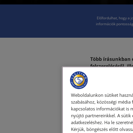
Előfordulhat, hogy a 
információk pontosság
Több írásunkban é
felszereléséről, i
viszonylag egysze
felszerelhetünk m
ellátni kamerákka
követelményeket 
Weboldalunkon sütiket haszná
szabásához, közösségi média f
Az adat
kapcsolatos információkat is 
nyújtó partnereinkkel. A sütik
adatkezeléshez. Ha le szeretné 
Kérjük, böngészés előtt olvass