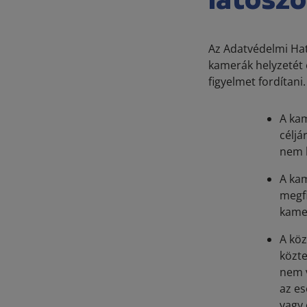
látósz
Az Adatvédelmi Hat
kamerák helyzetét 
figyelmet fordítani.
A kam
céljá
nem l
A ka
megfi
kamer
A köz
közte
nem v
az es
vagy 