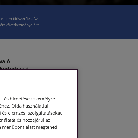
már nem időszerűek. Az
kért következményeiért
való
y kertesházat
lett
sházat kívánunk
szabályok külön
k és hirdetések személyre
hez. Oldalhasználattal
háttere
 és elemzési szolgáltatásokat
nálatát és hozzájárul az
ása menüpont alatt megteheti.