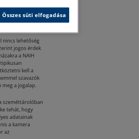
éseit kell
nek
Összes süti elfogadása
déseket emellett a
l nincs lehetőség
zerint jogos érdek
sházakra a NAIH
 tipikusan
öztetni kell a
 nemmel szavazók
ó meg a jogalap.
 a szeméttárolóban
eke tehát, hogy
élyes adatainak
anis a kamera
r az