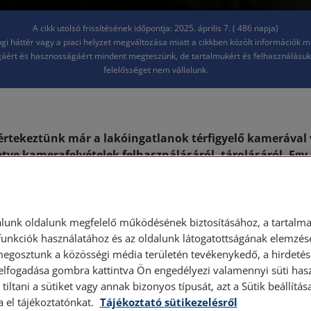
A cikk utolsó frissítésének időpontja: 2025. április 7. ( 486 napja)
jogi háttér vagy a piaci helyzet megváltozása miatt a cikkben közölt információk 
áért és hasznosságáért mindent megteszünk, de tartalmukért és felhasználásu
felelősséget nem vállalunk.
rtekeztünk már a lakóingatlanok térfigyelő kamerával 
lletve kamerafelvételek felhasználásáról, tárolásáról. Eg
rűen, kevés és könnyen betartható szabály követése mel
egfigyelő rendszerrel. Más a helyzet azonban, ha társa
l, ugyanis erre a Társasházi Törvény és az adatvédelmi 
tartalmaznak.
lunk oldalunk megfelelő működésének biztosításához, a tartalma
unkciók használatához és az oldalunk látogatottságának elemzésé
kezelés jogalapja, jogi 
megosztunk a közösségi média területén tevékenykedő, a hirdetési
 elfogadása gombra kattintva Ön engedélyezi valamennyi süti hasz
tiltani a sütiket vagy annak bizonyos típusát, azt a Sütik beállít
a el tájékoztatónkat.
Tájékoztató sütikezelésről