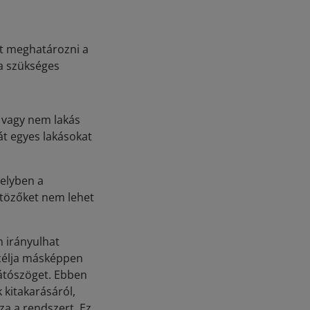
et meghatározni a
ra szükséges
 vagy nem lakás
át egyes lakásokat
elyben a
ltözőket nem lehet
 irányulhat
 célja másképpen
látószöget. Ebben
 kitakarásáról,
za a rendszert. Ez