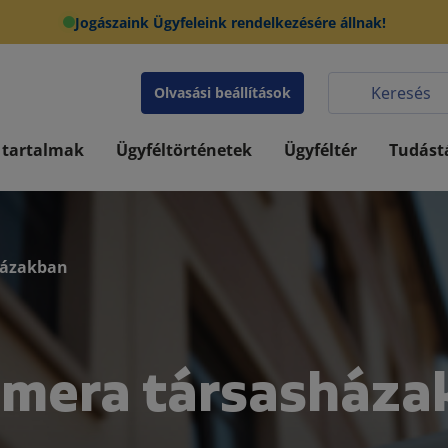
Jogászaink Ügyfeleink rendelkezésére állnak!
Olvasási beállítások
 tartalmak
Ügyféltörténetek
Ügyféltér
Tudást
házakban
kamera társasház