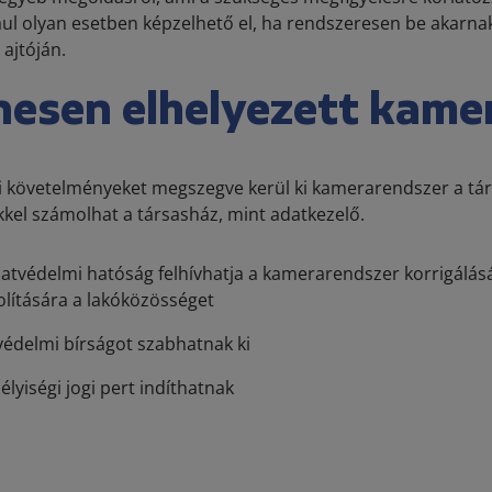
ul olyan esetben képzelhető el, ha rendszeresen be akarnak
 ajtóján.
nesen elhelyezett kame
 követelményeket megszegve kerül ki kamerarendszer a tár
el számolhat a társasház, mint adatkezelő.
atvédelmi hatóság felhívhatja a kamerarendszer korrigálásá
olítására a lakóközösséget
édelmi bírságot szabhatnak ki
lyiségi jogi pert indíthatnak