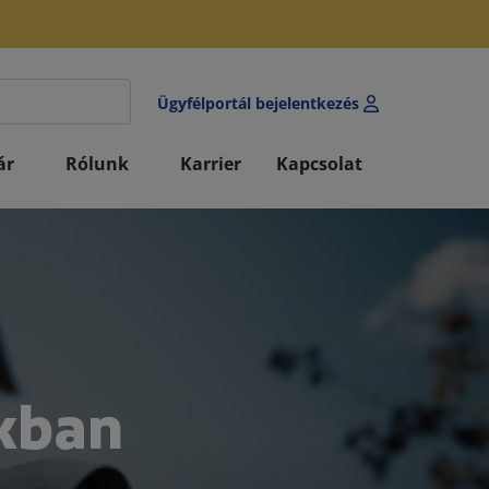
Ügyfélportál bejelentkezés
ár
Rólunk
Karrier
Kapcsolat
akban