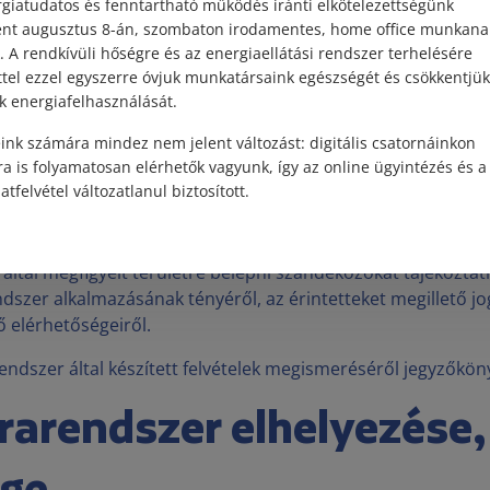
 kapcsolatos adatkezelési szabályokat.
giatudatos és fenntartható működés iránti elkötelezettségünk
ént augusztus 8-án, szombaton irodamentes, home office munkana
ndszer üzemeltetésére szerződést kell kötni az alábbi sze
. A rendkívüli hőségre és az energiaellátási rendszer terhelésére
ével:
ttel ezzel egyszerre óvjuk munkatársaink egészségét és csökkentjük
Biztonsági őr,
k energiafelhasználását.
Testőr,
ink számára mindez nem jelent változást: digitális csatornáinkon
a is folyamatosan elérhetők vagyunk, így az online ügyintézés és a
Vagyonőr vagy
atfelvétel változatlanul biztosított.
Biztonságszervező.
által megfigyelt területre belépni szándékozókat tájékoztatn
szer alkalmazásának tényéről, az érintetteket megillető jo
 elérhetőségeiről.
ndszer által készített felvételek megismeréséről jegyzőkönyv
arendszer elhelyezése,