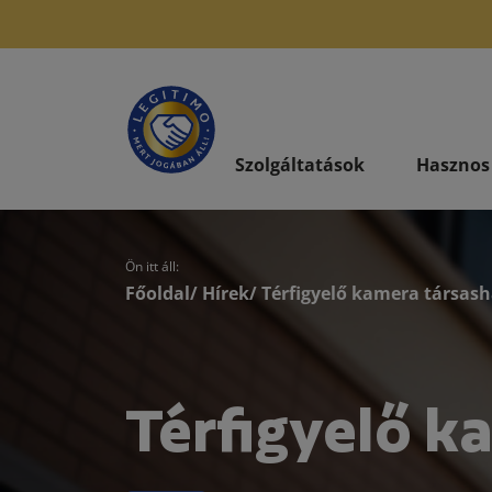
Szolgáltatások
Hasznos
Ön itt áll:
Főoldal
/
Hírek
/ Térfigyelő kamera társas
Térfigyelő 