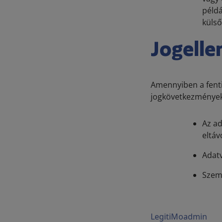
példá
külső
Jogelle
Amennyiben a fenti
jogkövetkezményekk
Az ad
eltáv
Adatv
Szemé
LegitiMoadmin