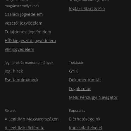
magánszemélyeknek
Jogtárs Start & Pro
Családi jogvédelem
Vezetői jogvédelem
Tulajdonosi jogvédelem
HÍD kiegészítő jogvédelem
VIP jogvédelem
Jogi hírek és esettanulmányok
Tudástár
Jogi hírek
GYIK
Esettanulmányok
Dokumentumtár
Fogalomtár
MNB Pénzügyi Navigátor
Rólunk
Kapcsolat
A LegitiMo Magyarországon
Elérhetőségeink
A LegitiMo története
Kapcsolatfelvétel