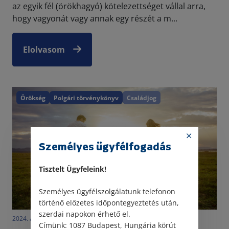
az egyik fél (örökhagyó) kötelezettséget vállal arra,
hogy vagyonát vagy annak egy részét a m...
Elolvasom
Örökség
Polgári törvénykönyv
Családjog
Személyes ügyfélfogadás
Tisztelt Ügyfeleink!
Személyes ügyfélszolgálatunk telefonon
történő előzetes időpontegyeztetés után,
szerdai napokon érhető el.
2024. augusztus 13. • LegitiMoadmin
Címünk: 1087 Budapest, Hungária körút