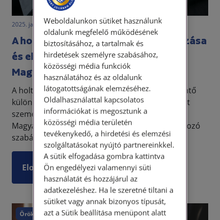
Weboldalunkon sütiket használunk
2025. január 15. • dr. Szalai Krisztina
oldalunk megfelelő működésének
A holtnak nyilvánítás jogi szabályozása
biztosításához, a tartalmak és
hirdetések személyre szabásához,
és eljárásának menete
közösségi média funkciók
Magyarországon
használatához és az oldalunk
látogatottságának elemzéséhez.
A holtnak nyilvánítás a személyek jogállását érintő
Oldalhasználattal kapcsolatos
különleges jogi eljárás, amelynek célja egy eltűnt
információkat is megosztunk a
személy jogi státuszának rendezése.
közösségi média területén
Magyarországon a holtnak nyilvánításra vonatkozó
tevékenykedő, a hirdetési és elemzési
szabályok...
szolgáltatásokat nyújtó partnereinkkel.
A sütik elfogadása gombra kattintva
Elolvasom
Ön engedélyezi valamennyi süti
használatát és hozzájárul az
adatkezeléshez. Ha le szeretné tiltani a
sütiket vagy annak bizonyos típusát,
azt a Sütik beállítása menüpont alatt
Örökség