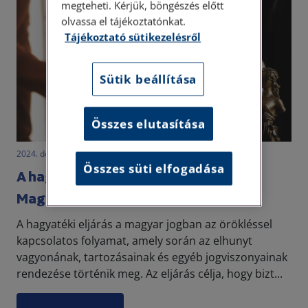
megteheti. Kérjük, böngészés előtt
olvassa el tájékoztatónkat.
Tájékoztató sütikezelésről
Sütik beállítása
Összes elutasítása
2024. december 12. • dr. Szalai Krisztina
Összes süti elfogadása
A hagyatéki eljárás menete
Magyarországon
A hagyatéki eljárás a magyar jogban az örökléssel
kapcsolatos folyamat, amely során az elhunyt
vagyonának, tartozásainak és egyéb jogviszonyainak
rendezése történik meg. Az eljárás célja, hogy bizt...