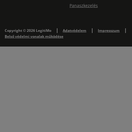
Panaszkezelés
Copyright © 2026 LegitiMo
Adatvédelem
Impresszum
Belső védelmi vonalak működése