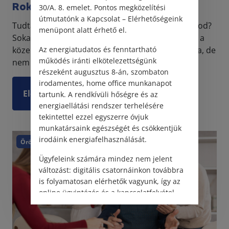
Rokonok jogilag
30/A. 8. emelet. Pontos megközelítési
útmutatónk a Kapcsolat – Elérhetőségeink
Tudtad, hogy a testvéred nem egyenesági rokonod?
menüpont alatt érhető el.
Sokan hiszik, hogy az egyenesági rokon kifejezés a
közeli hozzátartozó, vagy a vérrokon szinonimája, de
Az energiatudatos és fenntartható
működés iránti elkötelezettségünk
nem így van. Nézzük meg, jogilag ki a rokonu...
részeként augusztus 8-án, szombaton
irodamentes, home office munkanapot
Elolvasom
tartunk. A rendkívüli hőségre és az
energiaellátási rendszer terhelésére
tekintettel ezzel egyszerre óvjuk
munkatársaink egészségét és csökkentjük
irodáink energiafelhasználását.
Örökség
Ügyfeleink számára mindez nem jelent
változást: digitális csatornáinkon továbbra
is folyamatosan elérhetők vagyunk, így az
online ügyintézés és a kapcsolatfelvétel
változatlanul biztosított.