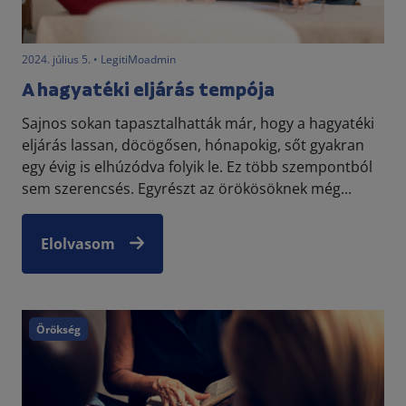
2024. július 5. • LegitiMoadmin
A hagyatéki eljárás tempója
Sajnos sokan tapasztalhatták már, hogy a hagyatéki
eljárás lassan, döcögősen, hónapokig, sőt gyakran
egy évig is elhúzódva folyik le. Ez több szempontból
sem szerencsés. Egyrészt az örökösöknek még...
Elolvasom
Örökség