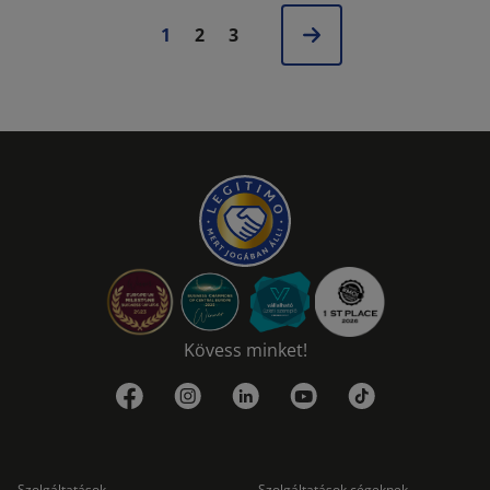
1
2
3
Kövess minket!
Szolgáltatások
Szolgáltatások cégeknek