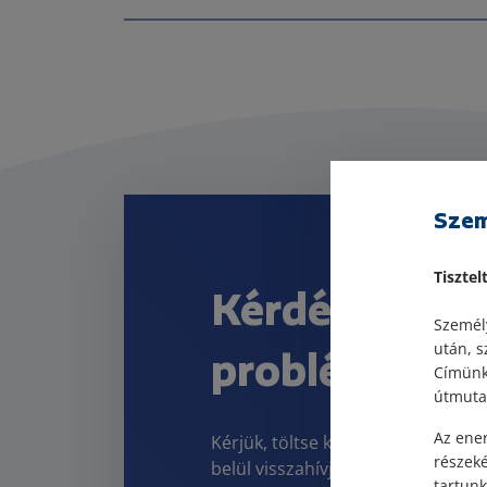
Szem
Tisztel
Kérdése vagy
Személy
után, s
problémája v
Címünk:
útmutat
Az ener
Kérjük, töltse ki kapcsolatfelvét
részek
belül visszahívjuk és személyre s
tartunk