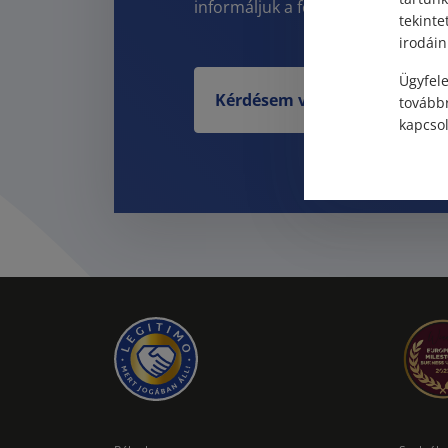
informáljuk a felmerült kérdéskör
tekinte
irodáin
Ügyfele
Kérdésem van
továbbr
kapcsol