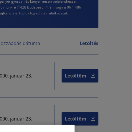
 igényét gyorsan és kényelmesen bejelenthesse.
lcímünkre (1428 Budapest, Pf. 9.), vagy a 06 1 486
ént is el tudjuk fogadni a nyilatkozatát.
ozzáadás dátuma
Letöltés
000. január 23.
Letöltöm
000. január 23.
Letöltöm