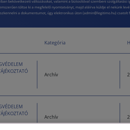
aiban bekövetkezett változásokat, valamint a biztosítóval szembeni szolgáltatási
emszerűen töltse ki a megfelelő nyomtatványt, majd aláírva küldje el nekünk levé
ennelni a dokumentumot, úgy elektronikus úton (admin@legitimo.hu) csatolt fájlk
Kategória
H
JOGVÉDELEM
 TÁJÉKOZTATÓ
Archív
2
JOGVÉDELEM
 TÁJÉKOZTATÓ
Archív
2