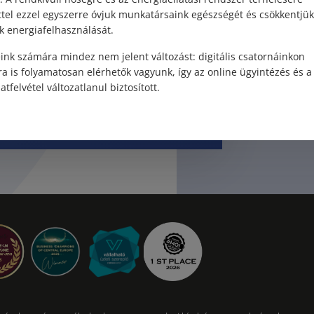
rel kapcsolatban.
ttel ezzel egyszerre óvjuk munkatársaink egészségét és csökkentjük
felmerült k
k energiafelhasználását.
ink számára mindez nem jelent változást: digitális csatornáinkon
a is folyamatosan elérhetők vagyunk, így az online ügyintézés és a
atfelvétel változatlanul biztosított.
Kapcsolat