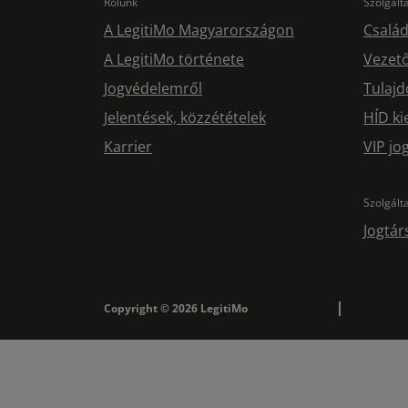
Rólunk
Szolgál
A LegitiMo Magyarországon
Család
A LegitiMo története
Vezető
Jogvédelemről
Tulajd
Jelentések, közzétételek
HÍD ki
Karrier
VIP j
Szolgált
Jogtár
Copyright © 2026 LegitiMo