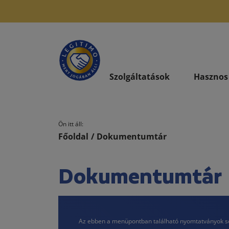
Szolgáltatások
Hasznos
Ön itt áll:
Főoldal
/ Dokumentumtár
Dokumentumtár
Az ebben a menüpontban található nyomtatványok segít