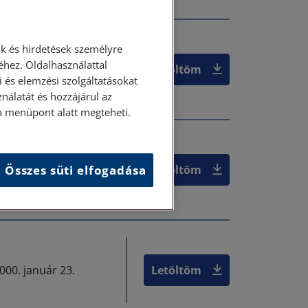
k és hirdetések személyre
hez. Oldalhasználattal
000. január 23.
Letöltöm
 és elemzési szolgáltatásokat
nálatát és hozzájárul az
ása menüpont alatt megteheti.
Összes süti elfogadása
000. január 23.
Letöltöm
000. január 23.
Letöltöm