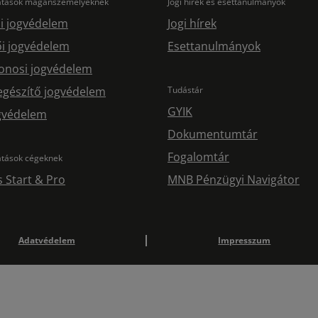
tatások magánszemélyeknek
Jogi hírek és esettanulmányok
i jogvédelem
Jogi hírek
i jogvédelem
Esettanulmányok
onosi jogvédelem
egészítő jogvédelem
Tudástár
GYIK
ogvédelem
Dokumentumtár
Fogalomtár
atások cégeknek
s Start & Pro
MNB Pénzügyi Navigátor
Adatvédelem
Impresszum