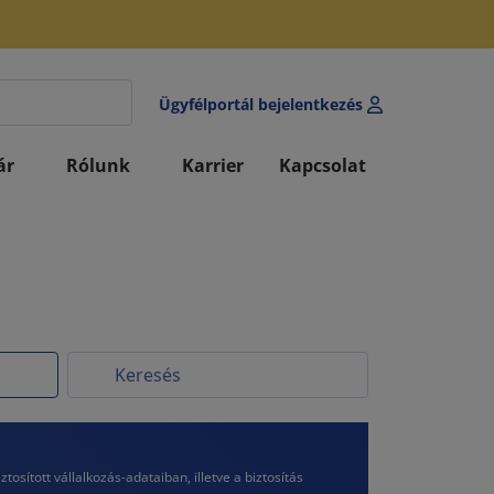
Ügyfélportál bejelentkezés
ár
Rólunk
Karrier
Kapcsolat
ított vállalkozás-adataiban, illetve a biztosítás