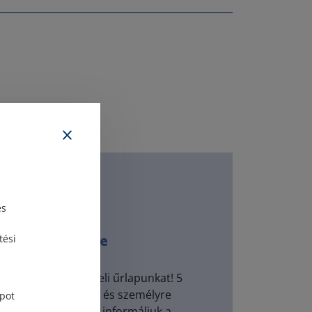
és
ügyfél?
e az ügyféltérbe
tési
se ki kapcsolatfelvételi űrlapunkat! 5
belül visszahívjuk és személyre
pot
ékoztatás keretében informáljuk a