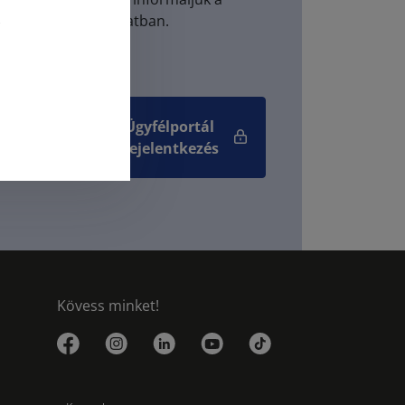
érdéskörrel kapcsolatban.
felvétel
Ügyfélportál
bejelentkezés
Kövess minket!