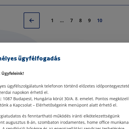
1
…
7
8
9
10
élyes ügyfélfogadás
t Ügyfeleink!
 jogi
es ügyfélszolgálatunk telefonon történő előzetes időpontegyeztet
Meglévő 
zerdai napokon érhető el.
an?
Lépjen b
 1087 Budapest, Hungária körút 30/A. 8. emelet. Pontos megközelí
ónk a Kapcsolat – Elérhetőségeink menüpont alatt érhető el.
Kérjük, tölt
giatudatos és fenntartható működés iránti elkötelezettségünk
eli űrlapunkat! 5 munkanapon
munkanapon 
ént augusztus 8-án, szombaton irodamentes, home office munkana
zabott tájékoztatás keretében
szabott táj
. A rendkívüli hőségre és az energiaellátási rendszer terhelésére