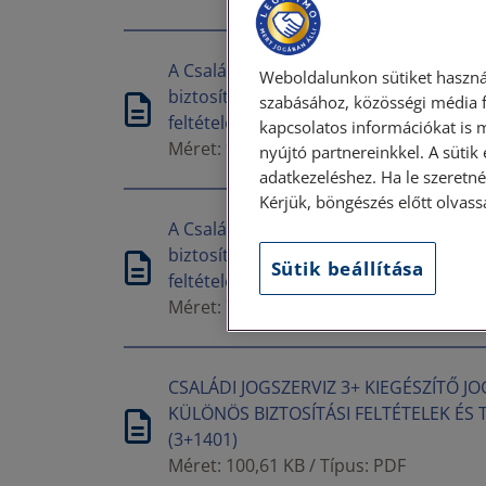
A Családi JogSzerviz 3+kiegészítő jogv
Weboldalunkon sütiket haszná
biztosítási szerződésre vonatkozó külö
szabásához, közösségi média f
feltételek
kapcsolatos információkat is 
Méret: 904,12 KB / Típus: PDF
nyújtó partnereinkkel. A sütik
adatkezeléshez. Ha le szeretné 
Kérjük, böngészés előtt olvass
A Családi JogSzerviz 3+kiegészítő jogv
biztosítási szerződésre vonatkozó külö
Sütik beállítása
feltételek (7999)
Méret: 727,02 KB / Típus: PDF
CSALÁDI JOGSZERVIZ 3+ KIEGÉSZÍTŐ 
KÜLÖNÖS BIZTOSÍTÁSI FELTÉTELEK ÉS
(3+1401)
Méret: 100,61 KB / Típus: PDF