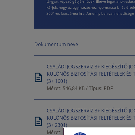
tárgyát képező gépjárművek, illetve ingatlanok-adat
Kérjük, hogy az ügyintézéshez nyomtassa ki, és értel
3601-es faxszámunkra. Amennyiben van lehetősége szk
Dokumentum neve
CSALÁDI JOGSZERVIZ 3+ KIEGÉSZÍTŐ 
KÜLÖNÖS BIZTOSÍTÁSI FELTÉTELEK ÉS
(3+ 1601)
Méret: 546,84 KB / Típus: PDF
CSALÁDI JOGSZERVIZ 3+ KIEGÉSZÍTŐ 
KÜLÖNÖS BIZTOSÍTÁSI FELTÉTELEK ÉS
(3+ 2301)
Méret: 559,91 KB / Típus: PDF