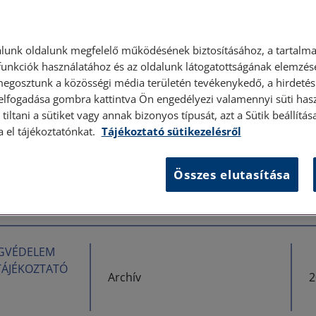
édelem
lunk oldalunk megfelelő működésének biztosításához, a tartalma
nös biztosítási
unkciók használatához és az oldalunk látogatottságának elemzésé
Archív
2
megosztunk a közösségi média területén tevékenykedő, a hirdetési
 elfogadása gombra kattintva Ön engedélyezi valamennyi süti hasz
tiltani a sütiket vagy annak bizonyos típusát, azt a Sütik beállít
a el tájékoztatónkat.
Tájékoztató sütikezelésről
édelem
nös biztosítási
Összes elutasítása
Archív
2
JOGVÉDELEM
 TÁJÉKOZTATÓ
Archív
2