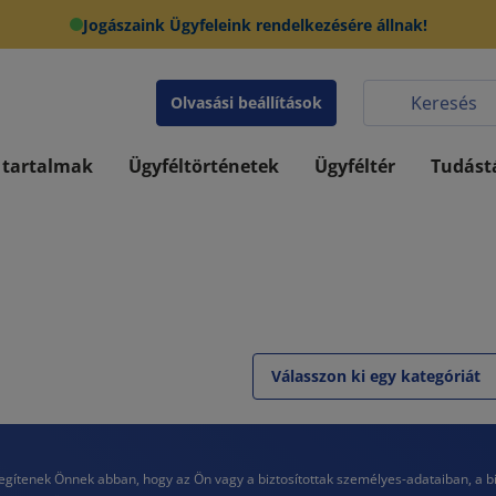
Jogászaink Ügyfeleink rendelkezésére állnak!
Olvasási beállítások
 tartalmak
Ügyféltörténetek
Ügyféltér
Tudást
Válasszon ki egy kategóriát
enek Önnek abban, hogy az Ön vagy a biztosítottak személyes-adataiban, a biztos