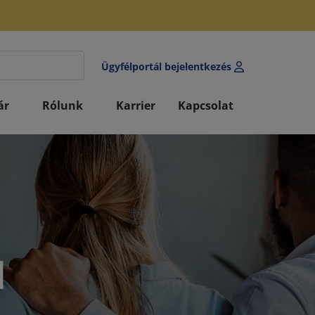
Ügyfélportál bejelentkezés
ár
Rólunk
Karrier
Kapcsolat
l