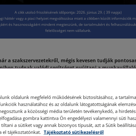
A cikk utolsó frissítésének időpontja: 2026. június 29. ( 39 napja)
jogi háttér vagy a piaci helyzet megváltozása miatt a cikkben közölt információk 
áért és hasznosságáért mindent megteszünk, de tartalmukért és felhasználásu
felelősséget nem vállalunk.
ár a szakszervezetekről, mégis kevesen tudják pontosa
miben tudnak valódi segítséget nyújtani a munkavállal
gy a szakszervezet csak sztrájkok szervezésével foglalko
lalatoknál van jelentősége. A valóságban a szakszerveze
epet tölt be: a munkavállalók érdekeinek védelmére létre
osítvánnyal rendelkezik a munkáltatóval szemben. Ér
lunk oldalunk megfelelő működésének biztosításához, a tartalma
kat, hiszen egy jól működő szakszervezet jelentős segíts
unkciók használatához és az oldalunk látogatottságának elemzésé
megosztunk a közösségi média területén tevékenykedő, a hirdetési
indennapjaiban.
 elfogadása gombra kattintva Ön engedélyezi valamennyi süti hasz
tiltani a sütiket vagy annak bizonyos típusát, azt a Sütik beállít
munkavállalók érdekképviseleti szervezete, amelynek elsődle
a el tájékoztatónkat.
Tájékoztató sütikezelésről
, szociális és munkajogi érdekeinek védelme. A munkaválla