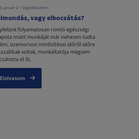
3. január 3. • LegitiMoadmin
lmondás, vagy elbocsátás?
yfelünk folyamatosan romló egészségi
lapota miatt munkáját már nehezen tudta
látni, üzemorvosi minősítései időről-időre
sszabbak voltak, munkáltatója mégsem
sátotta el őt.
Elolvasom