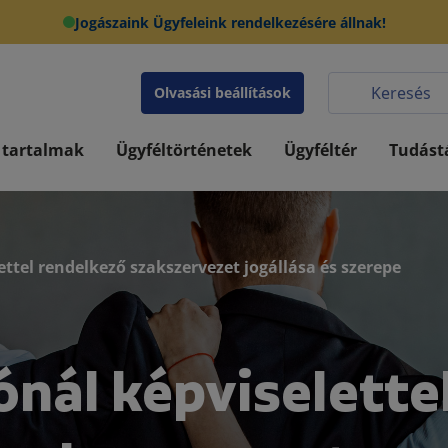
Jogászaink Ügyfeleink rendelkezésére állnak!
Olvasási beállítások
 tartalmak
Ügyféltörténetek
Ügyféltér
Tudást
ttel rendelkező szakszervezet jogállása és szerepe
nál képviselette