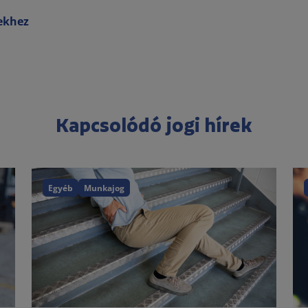
rekhez
Kapcsolódó jogi hírek
Egyéb
Munkajog