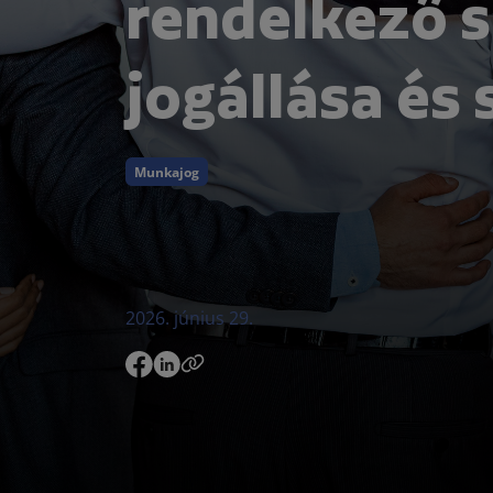
rendelkező 
jogállása és
Munkajog
2026. június 29.