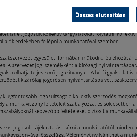
hogy csatlakoznak-e egy szakszervezethez, és a munkáltató
ságukról nyilatkozzanak, illetve emiatt semmilyen hátrány n
Összes elutasítása
 tenni a szakszervezet és az üzemi tanács között. Míg az ü
ltató és a munkavállalók közötti együttműködést segíti, ad
tet lát el. Jogosult kollektív tárgyalásokat folytatni, kollektí
llalók érdekében fellépni a munkáltatóval szemben.
zakszervezet egyesületi formában működik, létrehozásához
es. A szervezet jogi személyként a bírósági nyilvántartásba vé
yakorolhatja teljes körű jogosítványait. A bírói gyakorlat is
zerződést kizárólag jogerősen nyilvántartásba vett szakszerv
yik legfontosabb jogosultsága a kollektív szerződés megköté
y a munkaviszony feltételeit szabályozza, és sok esetben 
mszabályoknál kedvezőbb feltételeket biztosít a munkaválla
rvezet jogosult tájékoztatást kérni a munkáltatótól minden 
unkaviszonyával összefügg. Véleményt nyilváníthat a munk