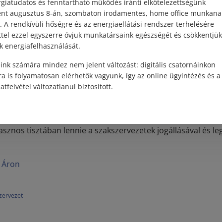
sszegzés
giatudatos és fenntartható működés iránti elkötelezettségünk
ént augusztus 8-án, szombaton irodamentes, home office munkana
. A rendkívüli hőségre és az energiaellátási rendszer terhelésére
át jóval több, mint egy munkavállalói közösség: olyan jogil
ttel ezzel egyszerre óvjuk munkatársaink egészségét és csökkentjük
ervezet, amely számos eszközzel segíti a dolgozók jogainak 
k energiafelhasználását.
v szerződésről, tájékoztatási jogról vagy jogi képviseletről, 
ink számára mindez nem jelent változást: digitális csatornáinkon
 munkáltató és a munkavállalók közötti kapcsolat kiegyensú
a is folyamatosan elérhetők vagyunk, így az online ügyintézés és a
atfelvétel változatlanul biztosított.
 élve: ha egy munkáltató jelentős változtatást tervez a mun
ő szakszervezet közreműködésével a munkavállalók érdek
tárgyalások során. Ezért nemcsak a szakszervezeti tagokn
sznos tisztában lennie a szakszervezetek jogállásával és l
 Áron
zervezet