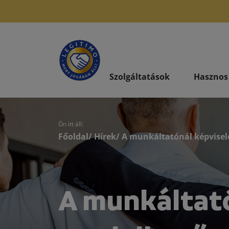
Szolgáltatások
Hasznos
Ön itt áll:
Főoldal
/
Hírek
/ A munkáltatónál képvisele
A munkáltató