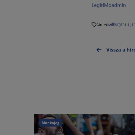
LegitiMoadmin
elhunyt
halál
já
Címkék:
Vissza a hí
Munkajog