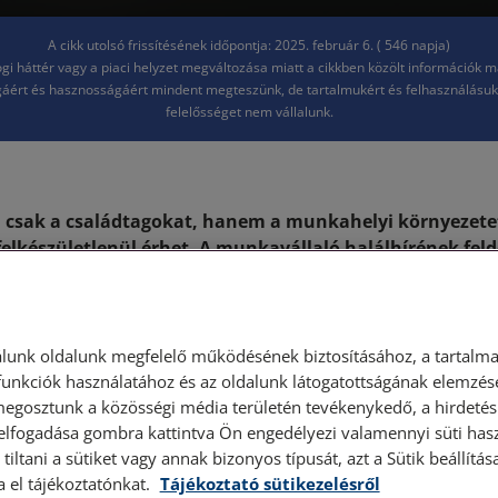
A cikk utolsó frissítésének időpontja: 2025. február 6. ( 546 napja)
jogi háttér vagy a piaci helyzet megváltozása miatt a cikkben közölt információk 
áért és hasznosságáért mindent megteszünk, de tartalmukért és felhasználásu
felelősséget nem vállalunk.
 csak a családtagokat, hanem a munkahelyi környezetet
felkészületlenül érhet. A munkavállaló halálhírének fel
 felmerülhet a munkáltatóban azzal kapcsolatosan, hog
megfelelően kezelnie a helyzetet.
 és a munkaviszony
lunk oldalunk megfelelő működésének biztosításához, a tartalma
unkciók használatához és az oldalunk látogatottságának elemzésé
megosztunk a közösségi média területén tevékenykedő, a hirdetési
nése
 elfogadása gombra kattintva Ön engedélyezi valamennyi süti hasz
tiltani a sütiket vagy annak bizonyos típusát, azt a Sütik beállít
a el tájékoztatónkat.
Tájékoztató sütikezelésről