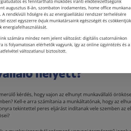
irat tipikusan a közjegyző által kibocsátott és jogerős hagy
giatudatos és fenntartható működés iránti elkötelezettségünk
ént augusztus 8-án, szombaton irodamentes, home office munkana
. A rendkívüli hőségre és az energiaellátási rendszer terhelésére
gyanis, hogyha a munkáltató a kifizetést nem az arra jogosu
ttel ezzel egyszerre óvjuk munkatársaink egészségét és csökkentjük
rra ténylegesen jogosult örökösök szintén követelhetik annak t
k energiafelhasználását.
 könnyen kerülhet olyan helyezbe, hogy a járandóságok öss
zaköveteléssel kapcsolatos kockázatokat neki kell viselnie.
ink számára mindez nem jelent változást: digitális csatornáinkon
a is folyamatosan elérhetők vagyunk, így az online ügyintézés és a
atfelvétel változatlanul biztosított.
t-e az örökös az elhuny
llaló helyett?
lmerülő kérdés, hogy vajon az elhunyt munkavállaló örökösei
ben? Kell-e arra számítania a munkáltatónak, hogy az elhu
nyra tekintettel peres eljárást indítanak vele szemben az e
ösei?