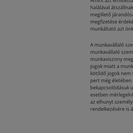
Amint azt említett
halálával átszálln
megillető járandós
megfizetése érdeké
munkáltató azt önk
A munkavállaló sze
munkavállaló szemé
munkaviszony megs
jogok miatt a munk
kötődő jogok nem s
pert még életében 
bekapcsolódásuk ut
esetben mérlegelni 
az elhunyt személy 
rendelkezésére is á