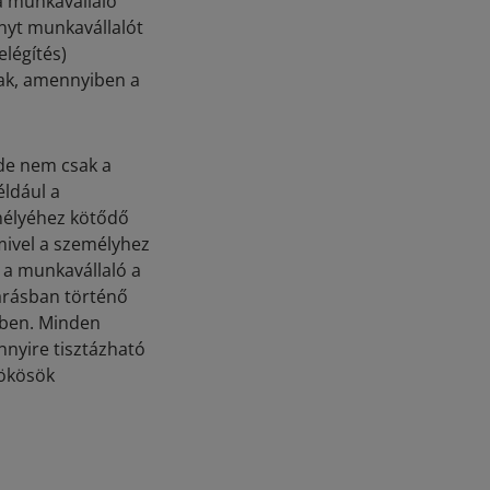
a munkavállaló
unyt munkavállalót
légítés)
ak, amennyiben a
de nem csak a
éldául a
mélyéhez kötődő
mivel a személyhez
 a munkavállaló a
járásban történő
mben. Minden
nnyire tisztázható
rökösök