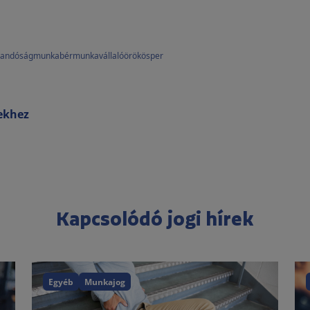
randóság
munkabér
munkavállaló
örökös
per
rekhez
Kapcsolódó jogi hírek
Egyéb
Munkajog