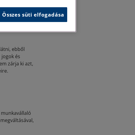
kell-e valamilyen
unka
Összes süti elfogadása
aló halálával. A
unkaviszony
átni, ebből
 jogok és
m zárja ki azt,
ire.
a munkavállaló
 megváltásával,