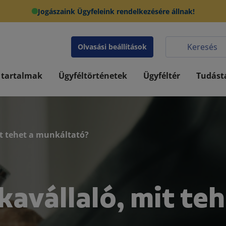
Jogászaink Ügyfeleink rendelkezésére állnak!
Olvasási beállítások
 tartalmak
Ügyféltörténetek
Ügyféltér
Tudást
t tehet a munkáltató?
avállaló, mit teh