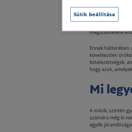
Gyakran felmerülő 
külön jognyilatko
Sütik beállítása
Törvénykönyve rend
munkáltatónak tehá
megszüntetése ér
Ennek hátterében a
következően örökö
kötelezettségek, a
hogy azok, amelyek
Mi legy
A másik, szintén g
számára még ki nem
egyéb járandóságai