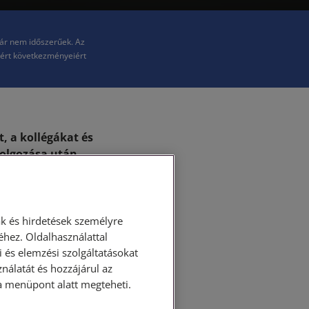
már nem időszerűek. Az
kért következményeiért
, a kollégákat és
dolgozása után
y miként is kéne
k és hirdetések személyre
hez. Oldalhasználattal
 és elemzési szolgáltatásokat
nálatát és hozzájárul az
ása menüpont alatt megteheti.