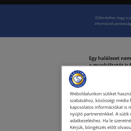
Előfordulhat, hogy a 
információk pontosság
Egy haláleset nem
a munkáltatót is 
számtalan kérdés
jogi szempontból 
A halál
Weboldalunkon sütiket haszná
szabásához, közösségi média f
kapcsolatos információkat is 
megszű
nyújtó partnereinkkel. A sütik
adatkezeléshez. Ha le szeretné 
Kérjük, böngészés előtt olvass