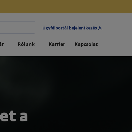
Ügyfélportál bejelentkezés
ár
Rólunk
Karrier
Kapcsolat
et a