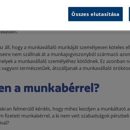
kérdés, hogy a munkavállaló halála esetén a munkáltatónak 
zatot tennie a munkaviszony megszüntetése érdekében. A M
Összes elutasítása
elkezési értelmében a munkaviszony megszűnik a munkaváll
t ilyen esetben külön jognyilatkozatot nem kell tennie a m
dekében.
z áll, hogy a munkavállaló munkáját személyesen köteles ell
seire nem szállnak át a munkajogviszonyból származó azon
melyek a munkavállaló személyéhez kötődnek. Ez azonban ne
 vagyoni természetűek, átszálljanak a munkavállaló örököse
en a munkabérrel?
yakran felmerülő kérdés, hogy mihez kezdjen a munkáltató 
 fizetett munkabérrel, a ki nem vett szabadságok pénzbeli
val?