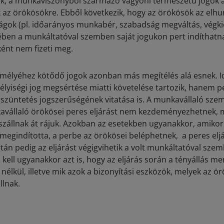
ük, a munkaviszonyból származó vagyoni természetű jogok 
ak az örökösökre. Ebből következik, hogy az örökösök az elh
ágok (pl. időarányos munkabér, szabadság megváltás, végkie
ben a munkáltatóval szemben saját jogukon pert indíthatn
ént nem fizeti meg.
mélyéhez kötődő jogok azonban más megítélés alá esnek. I
lyiségi jog megsértése miatti követelése tartozik, hanem p
züntetés jogszerűségének vitatása is. A munkavállaló sze
avállaló örökösei peres eljárást nem kezdeményezhetnek, 
zállnak át rájuk. Azokban az esetekben ugyanakkor, amikor
megindította, a perbe az örökösei beléphetnek, a peres el
án pedig az eljárást végigvihetik a volt munkáltatóval sze
kell ugyanakkor azt is, hogy az eljárás során a tényállás me
nélkül, illetve mik azok a bizonyítási eszközök, melyek az ö
llnak.