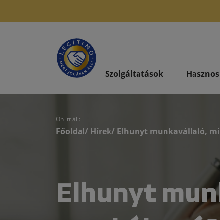
Szolgáltatások
Hasznos
Ön itt áll:
Főoldal
/
Hírek
/ Elhunyt munkavállaló, mi
Elhunyt munk