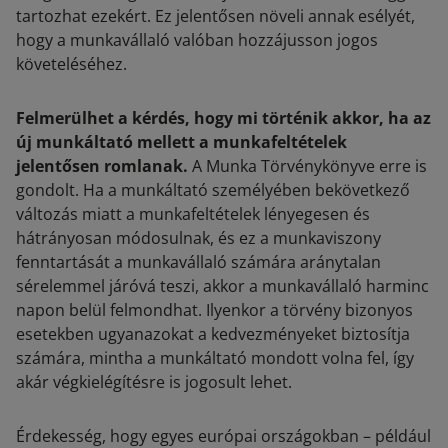
tartozhat ezekért. Ez jelentősen növeli annak esélyét,
hogy a munkavállaló valóban hozzájusson jogos
követeléséhez.
Felmerülhet a kérdés, hogy mi történik akkor, ha az
új munkáltató mellett a munkafeltételek
jelentősen romlanak.
A Munka Törvénykönyve erre is
gondolt. Ha a munkáltató személyében bekövetkező
változás miatt a munkafeltételek lényegesen és
hátrányosan módosulnak, és ez a munkaviszony
fenntartását a munkavállaló számára aránytalan
sérelemmel járóvá teszi, akkor a munkavállaló harminc
napon belül felmondhat. Ilyenkor a törvény bizonyos
esetekben ugyanazokat a kedvezményeket biztosítja
számára, mintha a munkáltató mondott volna fel, így
akár végkielégítésre is jogosult lehet.
Érdekesség, hogy egyes európai országokban – például