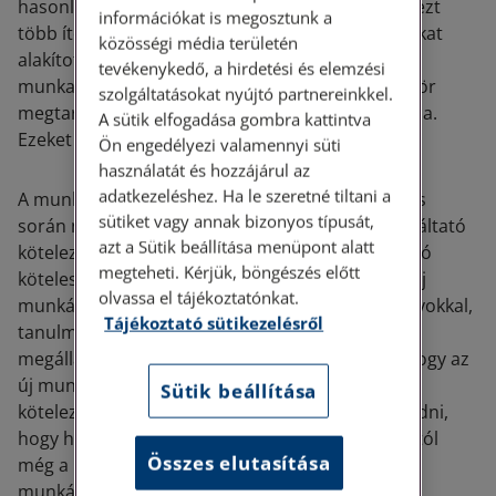
hasonló szervezettel. Az Európai Unió Bírósága ezt
információkat is megosztunk a
több ítéletében is vizsgálta, és olyan szempontokat
közösségi média területén
alakított ki, mint például az eszközök átvétele, a
tevékenykedő, a hirdetési és elemzési
munkavállalók továbbfoglalkoztatása, az ügyfélkör
szolgáltatásokat nyújtó partnereinkkel.
megtartása vagy a korábbi tevékenység folytatása.
A sütik elfogadása gombra kattintva
Ezeket mindig összességükben kell értékelni.
Ön engedélyezi valamennyi süti
használatát és hozzájárul az
adatkezeléshez. Ha le szeretné tiltani a
A munkáltató személyében bekövetkező változás
sütiket vagy annak bizonyos típusát,
során nemcsak a munkaviszony, hanem a munkáltató
azt a Sütik beállítása menüpont alatt
kötelezettségei is átszállnak. Az átadó munkáltató
megteheti. Kérjük, böngészés előtt
köteles minden lényeges információt átadni az új
olvassa el tájékoztatónkat.
munkáltatónak, például a fennálló munkaviszonyokkal,
Tájékoztató sütikezelésről
tanulmányi szerződésekkel vagy versenytilalmi
megállapodásokkal kapcsolatban. Ennek célja, hogy az
új munkáltató pontosan tudja, milyen
Sütik beállítása
kötelezettségeket vesz át. Fontos ugyanakkor tudni,
hogy ha az átadó munkáltató ezt elmulasztja, attól
Összes elutasítása
még a munkavállaló jogai nem sérülnek. Az új
munkáltató nem hivatkozhat arra, hogy hiányos