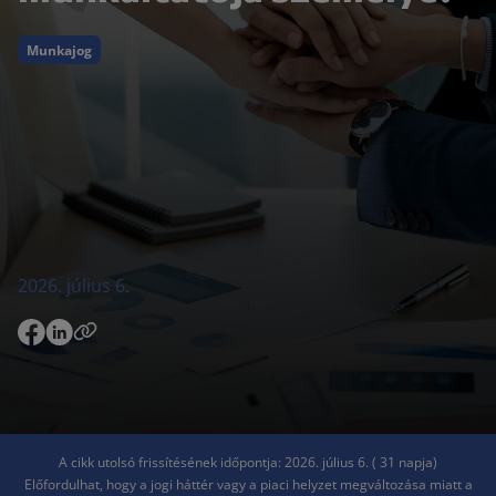
Munkajog
2026. július 6.
A cikk utolsó frissítésének időpontja: 2026. július 6. ( 31 napja)
Előfordulhat, hogy a jogi háttér vagy a piaci helyzet megváltozása miatt a