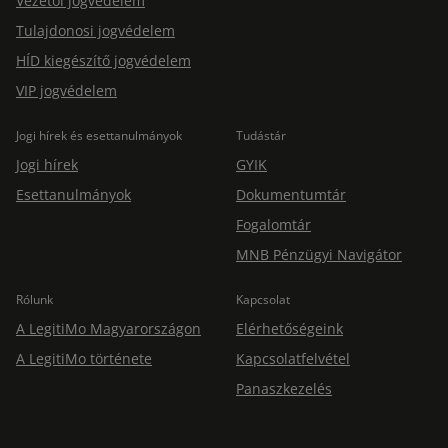
Vezetői jogvédelem
Tulajdonosi jogvédelem
HÍD kiegészítő jogvédelem
VIP jogvédelem
Jogi hírek és esettanulmányok
Tudástár
Jogi hírek
GYIK
Esettanulmányok
Dokumentumtár
Fogalomtár
MNB Pénzügyi Navigátor
Rólunk
Kapcsolat
A LegitiMo Magyarországon
Elérhetőségeink
A LegitiMo története
Kapcsolatfelvétel
Panaszkezelés