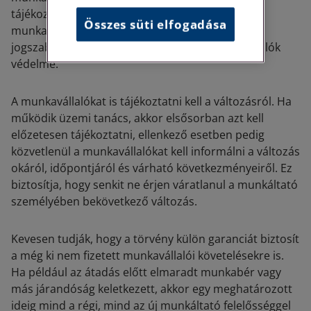
tájékoztatást kapott, és ezért nem teljesíti a
Összes süti elfogadása
munkavállalóval szembeni kötelezettségeit. A
jogszabály elsődleges célja ugyanis a munkavállalók
védelme.
A munkavállalókat is tájékoztatni kell a változásról. Ha
működik üzemi tanács, akkor elsősorban azt kell
előzetesen tájékoztatni, ellenkező esetben pedig
közvetlenül a munkavállalókat kell informálni a változás
okáról, időpontjáról és várható következményeiről. Ez
biztosítja, hogy senkit ne érjen váratlanul a munkáltató
személyében bekövetkező változás.
Kevesen tudják, hogy a törvény külön garanciát biztosít
a még ki nem fizetett munkavállalói követelésekre is.
Ha például az átadás előtt elmaradt munkabér vagy
más járandóság keletkezett, akkor egy meghatározott
ideig mind a régi, mind az új munkáltató felelősséggel