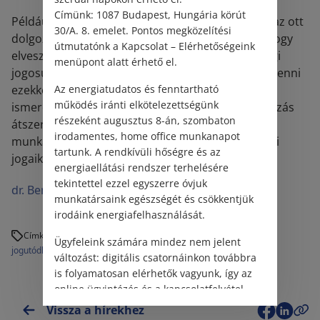
Címünk: 1087 Budapest, Hungária körút
Például, ha egy üzletet másik vállalkozás vesz át, az ott
30/A. 8. emelet. Pontos megközelítési
dolgozóknak általában nem kell attól tartaniuk, hogy
útmutatónk a Kapcsolat – Elérhetőségeink
elveszítik a szolgálati idejüket vagy más munkajogi
menüpont alatt érhető el.
jogosultságukat. Éppen ezért érdemes tisztában lenni
ezekkel a szabályokkal, hiszen a megfelelő jogi
Az energiatudatos és fenntartható
működés iránti elkötelezettségünk
ismeretek hozzájárulnak ahhoz, hogy egy vállalkozás
részeként augusztus 8-án, szombaton
átszervezése vagy tulajdonosváltása során a
irodamentes, home office munkanapot
munkavállalók magabiztosan tudják érvényesíteni
tartunk. A rendkívüli hőségre és az
jogaikat.
energiaellátási rendszer terhelésére
tekintettel ezzel egyszerre óvjuk
dr. Berta Bendegúz Áron
munkatársaink egészségét és csökkentjük
irodáink energiafelhasználását.
Címkék:
Ügyfeleink számára mindez nem jelent
jogutódlás
munkáltató megváltozása
változást: digitális csatornáinkon továbbra
is folyamatosan elérhetők vagyunk, így az
online ügyintézés és a kapcsolatfelvétel
változatlanul biztosított.
Vissza a hírekhez