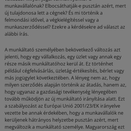
munkavállalónak? Elbocsáthatják-e pusztán azért, mert
új tulajdonosa lett a cégnek? És mi történik a
felmondási idővel, a végkielégítéssel vagy a
munkaszerződéssel? Ezekre a kérdésekre ad választ az
alábbi írás.
A munkáltató személyében bekövetkező változás azt
jelenti, hogy egy vállalkozás, egy üzlet vagy annak egy
része másik munkáltatóhoz kerül át. Ez történhet
például cégfelvásárlás, üzletág-értékesítés, bérlet vagy
más jogügylet következtében. A lényeg nem az, hogy
milyen szerződés alapján történik az átadás, hanem az,
hogy ugyanaz a gazdasági tevékenység lényegében
tovább működjön az új munkáltató irányítása alatt. Ezt
a szabályozást az Európai Unió 2001/23/EK irányelve
vezette be annak érdekében, hogy a munkavállalók ne
kerüljenek hátrányos helyzetbe pusztán azért, mert
megváltozik a munkáltató személye. Magyarország ezt