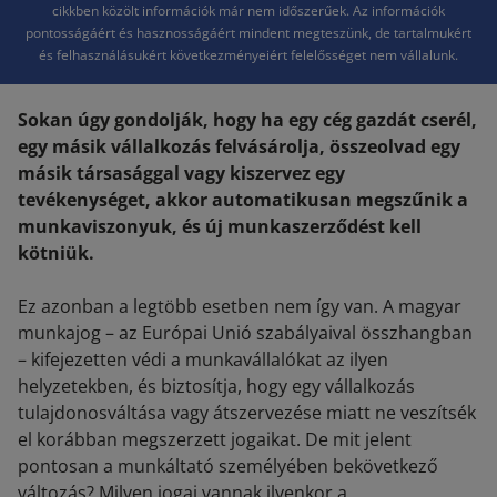
cikkben közölt információk már nem időszerűek. Az információk
pontosságáért és hasznosságáért mindent megteszünk, de tartalmukért
és felhasználásukért következményeiért felelősséget nem vállalunk.
Sokan úgy gondolják, hogy ha egy cég gazdát cserél,
egy másik vállalkozás felvásárolja, összeolvad egy
másik társasággal vagy kiszervez egy
tevékenységet, akkor automatikusan megszűnik a
munkaviszonyuk, és új munkaszerződést kell
kötniük.
Ez azonban a legtöbb esetben nem így van. A magyar
munkajog – az Európai Unió szabályaival összhangban
– kifejezetten védi a munkavállalókat az ilyen
helyzetekben, és biztosítja, hogy egy vállalkozás
tulajdonosváltása vagy átszervezése miatt ne veszítsék
el korábban megszerzett jogaikat. De mit jelent
pontosan a munkáltató személyében bekövetkező
változás? Milyen jogai vannak ilyenkor a