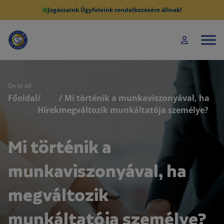
Jogászaink Ügyfeleink rendelkezésére állnak!
Ön itt áll:
Főoldal
/
/ Mi történik a munkaviszonyával, ha
Hírek
megváltozik munkáltatója személye?
Mi történik a
munkaviszonyával, ha
megváltozik
munkáltatója személye?