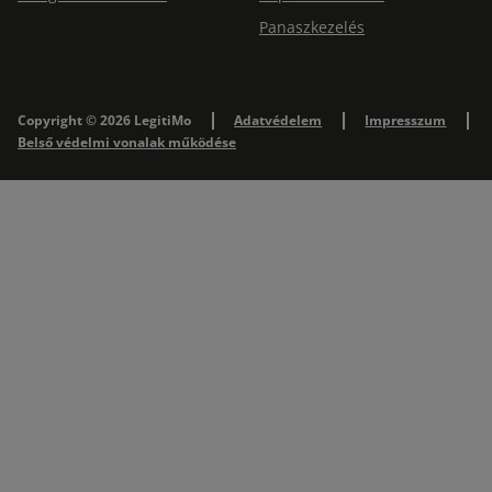
Panaszkezelés
Copyright © 2026 LegitiMo
Adatvédelem
Impresszum
Belső védelmi vonalak működése