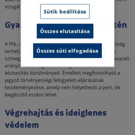
vizsgálja.
Sütik beállítása
Gyakorlati lépések vita esetén
Összes elutasítása
A Ptk. alapján a feleket együttműködési kötelezettség
Összes süti elfogadása
terheli, ezért célszerű írásban kikérni a határozat
szövegét, a jegyzőkönyvet, a jelenléti ívet és a szavazati
arányokat, és rögzíteni a meghívás, valamint a
kézbesítés körülményeit. Emellett megfontolható a
jegyző törvényességi felügyeleti eljárásának
kezdeményezése, amely nem helyettesíti a pert, de
kiegészítő eszköz lehet.
Végrehajtás és ideiglenes
védelem