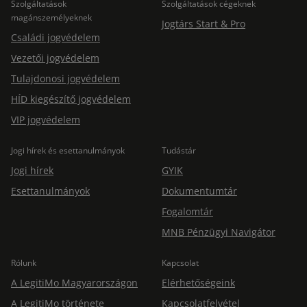
Szolgáltatások
Szolgáltatások cégeknek
magánszemélyeknek
Jogtárs Start & Pro
Családi jogvédelem
Vezetői jogvédelem
Tulajdonosi jogvédelem
HÍD kiegészítő jogvédelem
VIP jogvédelem
Jogi hírek és esettanulmányok
Tudástár
Jogi hírek
GYIK
Esettanulmányok
Dokumentumtár
Fogalomtár
MNB Pénzügyi Navigátor
Rólunk
Kapcsolat
A LegitiMo Magyarországon
Elérhetőségeink
A LegitiMo története
Kapcsolatfelvétel