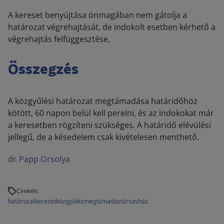
A kereset benyújtása önmagában nem gátolja a
határozat végrehajtását, de indokolt esetben kérhető a
végrehajtás felfüggesztése.
Összegzés
A közgyűlési határozat megtámadása határidőhöz
kötött, 60 napon belül kell perelni, és az indokokat már
a keresetben rögzíteni szükséges. A határidő elévülési
jellegű, de a késedelem csak kivételesen menthető.
dr. Papp Orsolya
Címkék:
határozat
kereset
közgyűlés
megtámadás
társasház