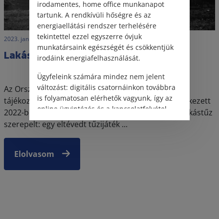
irodamentes, home office munkanapot
tartunk. A rendkívüli hőségre és az
energiaellátási rendszer terhelésére
tekintettel ezzel egyszerre óvjuk
2023. január 17. • LegitiMoadmin
munkatársaink egészségét és csökkentjük
Lakástűz és kártérítés
irodáink energiafelhasználását.
Ügyfeleink számára mindez nem jelent
változást: digitális csatornáinkon továbbra
Az Országos Katasztrófavédelmi Főigazgatóság
is folyamatosan elérhetők vagyunk, így az
tájékoztatása szerint összesen 7414 lakástűz keletkezett
online ügyintézés és a kapcsolatfelvétel
2022-ben. Az idei év egyik első hírei között is egy lakástűz
változatlanul biztosított.
szerepelt: egy eltévedt tűzijáték ...
Elolvasom