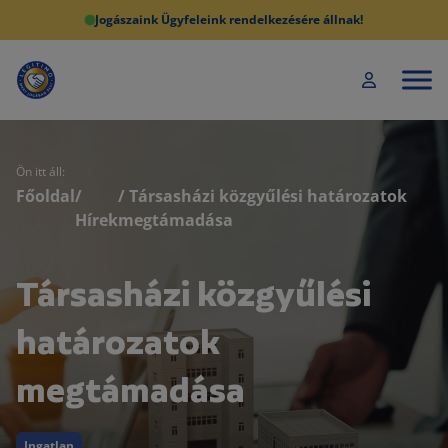
Jogászaink Ügyfeleink rendelkezésére állnak!
Ön itt áll:
Főoldal
/
/ Társasházi közgyűlési határozatok
Hírek
megtámadása
Társasházi közgyűlési
határozatok
megtámadása
Ingatlan