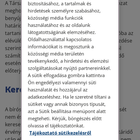
A Társasházi törvény szerint a keresetet a határozat
biztosításához, a tartalmak és
meghozatalától számított 60 napon belül kell
hirdetések személyre szabásához,
közösségi média funkciók
benyújtani. A jogalkalmazásban rögzült, hogy a
használatához és az oldalunk
határidő elévülési jellegű, a 60 napot alapvetően
látogatottságának elemzéséhez.
tartani kell, és csak menthető ok esetén jöhet szóba az
Oldalhasználattal kapcsolatos
elévülés nyugvása. Ilyenkor a Ptk. 6:24. § (2) bekezdése
információkat is megosztunk a
szerinti elv érvényesül, az akadály megszűnésétől
közösségi média területén
számított egy éven belül – egyévesnél rövidebb idő
tevékenykedő, a hirdetési és elemzési
esetén három hónapon belül – a kereset még
szolgáltatásokat nyújtó partnereinkkel.
előterjeszthető.
A sütik elfogadása gombra kattintva
Ön engedélyezi valamennyi süti
Keresetlevél tartalma
használatát és hozzájárul az
adatkezeléshez. Ha le szeretné tiltani a
sütiket vagy annak bizonyos típusát,
A bíróság a közgyűlési határozat jogszabálysértését
azt a Sütik beállítása menüpont alatt
nem észleli hivatalból, ezért a felperesnek a
megteheti. Kérjük, böngészés előtt
keresetlevélben pontosan meg kell jelölnie az
olvassa el tájékoztatónkat.
érvénytelenségi okokat és azok tényalapját. A határidő
Tájékoztató sütikezelésről
után előadott új indokokat a bíróság rendszerint nem