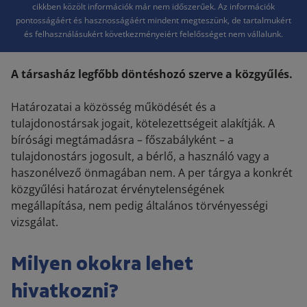
cikkben közölt információk már nem időszerűek. Az információk
pontosságáért és hasznosságáért mindent megteszünk, de tartalmukért
és felhasználásukért következményeiért felelősséget nem vállalunk.
A társasház legfőbb döntéshozó szerve a közgyűlés.
Határozatai a közösség működését és a
tulajdonostársak jogait, kötelezettségeit alakítják. A
bírósági megtámadásra – főszabályként – a
tulajdonostárs jogosult, a bérlő, a használó vagy a
haszonélvező önmagában nem. A per tárgya a konkrét
közgyűlési határozat érvénytelenségének
megállapítása, nem pedig általános törvényességi
vizsgálat.
Milyen okokra lehet
hivatkozni?