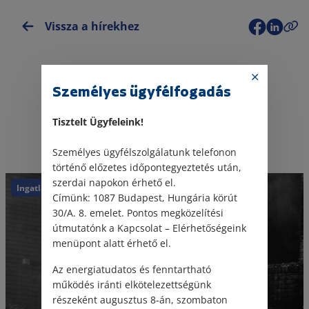
Vissza a hírekhez
Személyes ügyfélfogadás
Tisztelt Ügyfeleink!
Kapcsolódó jogi hírek
Személyes ügyfélszolgálatunk telefonon
történő előzetes időpontegyeztetés után,
szerdai napokon érhető el.
Ingatlan
Kártérítés
Címünk: 1087 Budapest, Hungária körút
30/A. 8. emelet. Pontos megközelítési
útmutatónk a Kapcsolat – Elérhetőségeink
menüpont alatt érhető el.
Az energiatudatos és fenntartható
működés iránti elkötelezettségünk
részeként augusztus 8-án, szombaton