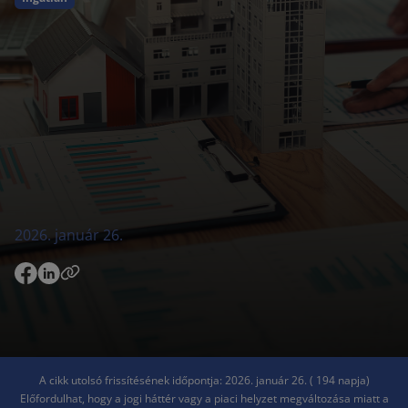
2026. január 26.
A cikk utolsó frissítésének időpontja: 2026. január 26. ( 194 napja)
Előfordulhat, hogy a jogi háttér vagy a piaci helyzet megváltozása miatt a