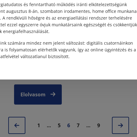
giatudatos és fenntartható működés iránti elkötelezettségünk
2026. június 30. • dr. Hajdu Eszter
ént augusztus 8-án, szombaton irodamentes, home office munkana
„Sharenting” – a gyermek
. A rendkívüli hőségre és az energiaellátási rendszer terhelésére
képmásának közzététele és a
ttel ezzel egyszerre óvjuk munkatársaink egészségét és csökkentjük
k energiafelhasználását.
szülői felelősség új dimenziói
ink számára mindez nem jelent változást: digitális csatornáinkon
A közösségi média térnyerésével egyre több
a is folyamatosan elérhetők vagyunk, így az online ügyintézés és a
szülő oszt meg fényképeket, videókat és
atfelvétel változatlanul biztosított.
személyes információkat gyermekéről. A
akár
jelenséget a szakirodalom „sharentingnek”
nevezi. Bár e magatartás mögött r...
Elolvasom
1
…
5
6
7
…
9