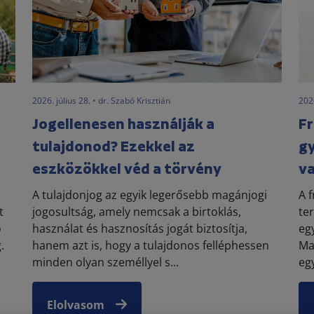
2026. július 28. • dr. Szabó Krisztián
2026
Jogellenesen használják a
Fr
tulajdonod? Ezekkel az
gy
eszközökkel véd a törvény
va
A tulajdonjog az egyik legerősebb magánjogi
A 
t
jogosultság, amely nemcsak a birtoklás,
te
ó
használat és hasznosítás jogát biztosítja,
eg
.
hanem azt is, hogy a tulajdonos felléphessen
Ma
minden olyan személlyel s...
eg
Elolvasom