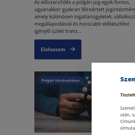
Az előszerződés a polgári jog egyik fontos,
ugyanakkor gyakran félreértett jogintézmén
amely különösen ingatlanügyletek, vállalkozá
megállapodások és hosszabb előkészítést
igénylő üzleti tranz...
Elolvasom
Szem
Polgári törvénykönyv
Tisztel
Személy
után, s
Címünk:
útmutat