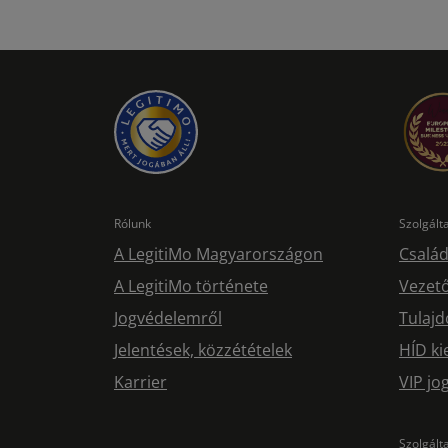
Rólunk
Szolgál
A LegitiMo Magyarországon
Család
A LegitiMo története
Vezető
Jogvédelemről
Tulajd
Jelentések, közzétételek
HÍD ki
Karrier
VIP j
Szolgált