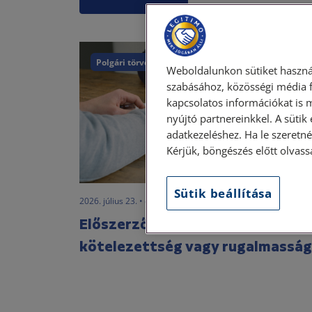
Polgári törvénykönyv
Weboldalunkon sütiket haszná
szabásához, közösségi média f
kapcsolatos információkat is 
nyújtó partnereinkkel. A sütik
adatkezeléshez. Ha le szeretné 
Kérjük, böngészés előtt olvass
Sütik beállítása
2026. július 23. • dr. Szabó Krisztián
Előszerződés a gyakorlatban –
kötelezettség vagy rugalmasság