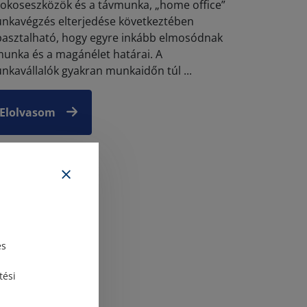
 okoseszközök és a távmunka, „home office”
nkavégzés elterjedése következtében
pasztalható, hogy egyre inkább elmosódnak
munka és a magánélet határai. A
nkavállalók gyakran munkaidőn túl ...
Elolvasom
és
tési