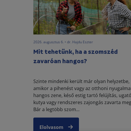
2026. augusztus 6. • dr. Hajdu Eszter
Mit tehetünk, ha a szomszéd
zavaróan hangos?
Szinte mindenki került már olyan helyzetbe,
amikor a pihenést vagy az otthoni nyugalma
hangos zene, késő estig tartó felújítás, ugat
kutya vagy rendszeres zajongás zavarta meg
Bár a legtöbb szom...
Elolvasom