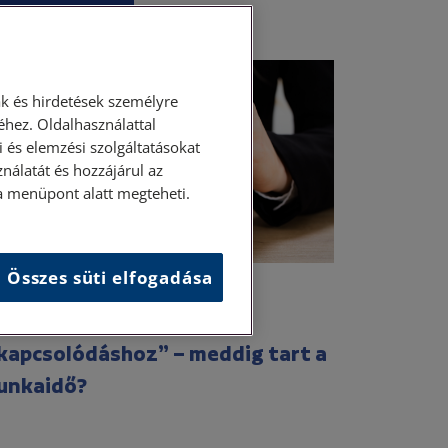
Munkajog
k és hirdetések személyre
hez. Oldalhasználattal
 és elemzési szolgáltatásokat
nálatát és hozzájárul az
ása menüpont alatt megteheti.
Összes süti elfogadása
. július 8. • dr. Hajdu Eszter
munkavállaló „joga a
kapcsolódáshoz” – meddig tart a
unkaidő?