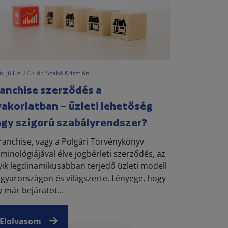
. július 27. • dr. Szabó Krisztián
anchise szerződés a
akorlatban – üzleti lehetőség
gy szigorú szabályrendszer?
franchise, vagy a Polgári Törvénykönyv
rminológiájával élve jogbérleti szerződés, az
yik legdinamikusabban terjedő üzleti modell
gyarországon és világszerte. Lényege, hogy
y már bejáratot...
Elolvasom