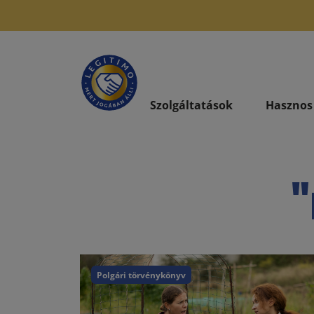
Szolgáltatások
Hasznos
"
Polgári törvénykönyv