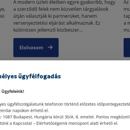
A modern üzleti életben egyre gyakoribb, hogy
Az
ye,
a szerződő felek nem közvetlen tárgyalások
mu
si
útján választják ki partnerüket, hanem
ta
versenyeztetési eljárást alkalmaznak. Ez
a 
különösen jellemző közbeszer...
mu
Elolvasom
élyes ügyfélfogadás
Polgári törvénykönyv
t Ügyfeleink!
es ügyfélszolgálatunk telefonon történő előzetes időpontegyeztet
zerdai napokon érhető el.
 1087 Budapest, Hungária körút 30/A. 8. emelet. Pontos megközelí
ónk a Kapcsolat – Elérhetőségeink menüpont alatt érhető el.