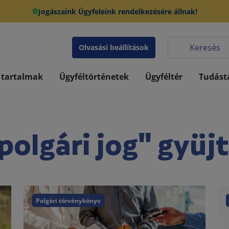
Jogászaink Ügyfeleink rendelkezésére állnak!
Olvasási beállítások
 tartalmak
Ügyféltörténetek
Ügyféltér
Tudást
polgári jog" gyüj
Polgári törvénykönyv