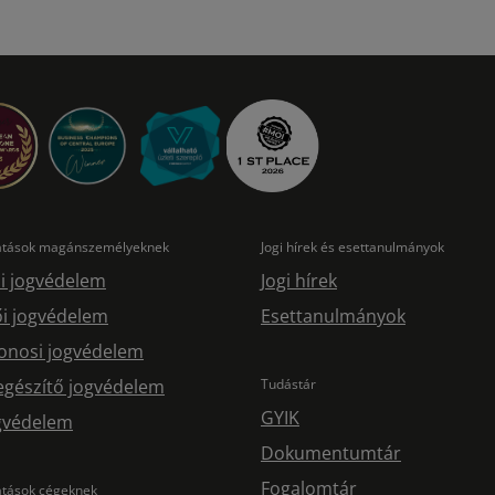
tatások magánszemélyeknek
Jogi hírek és esettanulmányok
i jogvédelem
Jogi hírek
i jogvédelem
Esettanulmányok
onosi jogvédelem
egészítő jogvédelem
Tudástár
GYIK
ogvédelem
Dokumentumtár
Fogalomtár
atások cégeknek