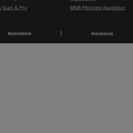
s Start & Pro
MNB Pénzügyi Navigátor
Adatvédelem
Impresszum