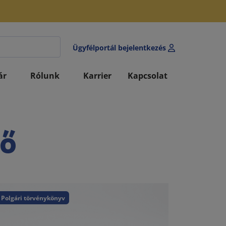
Ügyfélportál bejelentkezés
ár
Rólunk
Karrier
Kapcsolat
tő
Polgári törvénykönyv