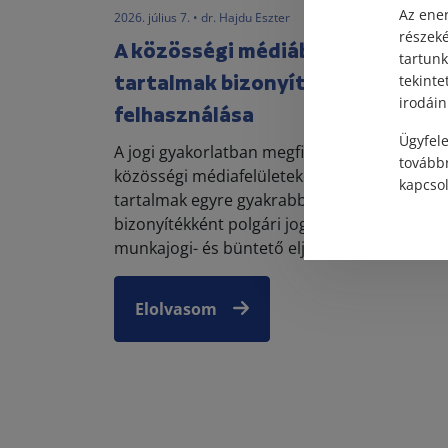
Az ener
2026. július 7. • dr. Hajdu Eszter
részek
A közösségi médiában közzétett
tartunk
tartalmak bizonyítékként való
tekinte
irodáin
felhasználása
Ügyfele
A jogi gyakorlatban megfigyelhető, hogy a
továbbr
közösségi médiafelületeken közzétett
kapcsol
tartalmak egyre gyakrabban jelennek meg
bizonyítékként polgári jogi, családjogi vagy 
munkajogi- és büntető eljárá...
Elolvasom