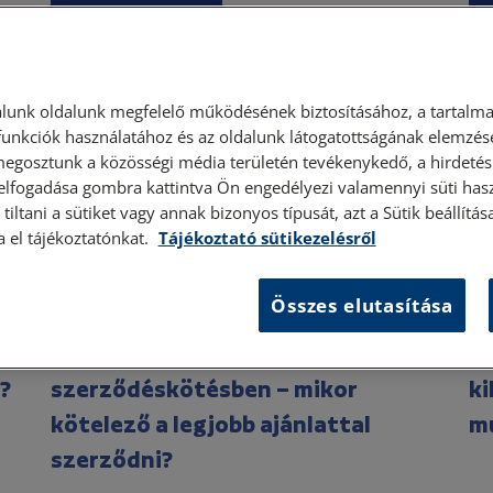
Polgári törvénykönyv
lunk oldalunk megfelelő működésének biztosításához, a tartalma
unkciók használatához és az oldalunk látogatottságának elemzésé
megosztunk a közösségi média területén tevékenykedő, a hirdetési
 elfogadása gombra kattintva Ön engedélyezi valamennyi süti hasz
tiltani a sütiket vagy annak bizonyos típusát, azt a Sütik beállít
a el tájékoztatónkat.
Tájékoztató sütikezelésről
Összes elutasítása
2026. július 21. • dr. Szabó Krisztián
2026
Versenyeztetési eljárás a
A 
?
szerződéskötésben – mikor
ki
kötelező a legjobb ajánlattal
m
szerződni?