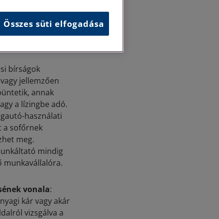
 szubjektív, míg a
elvárt a
Összes süti elfogadása
szabályszegőtől
si bírságok
 vagy jellemzően
 büntetik, annak
agy a lízingbe adó.
égautó-használati
t a sofőrnek
őzhet meg.
unkáltató mindig
ő munkavállalóra.
ésének vonala
:
nyagi kár vagy akár
ldalról vizsgálva a