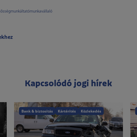
elősség
munkáltató
munkavállaló
rekhez
Kapcsolódó jogi hírek
Bank & biztosítás
Kártérítés
Közlekedés