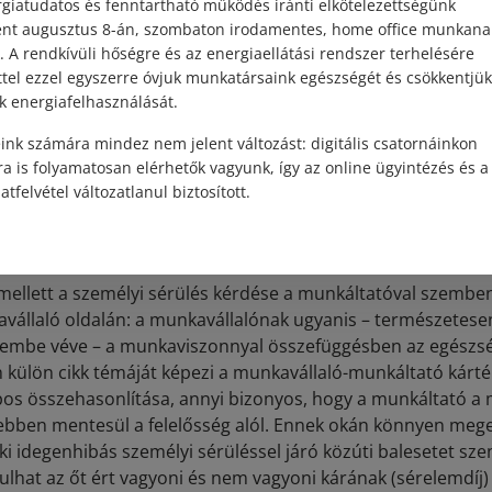
giatudatos és fenntartható működés iránti elkötelezettségünk
t követően megállapítást nyer a munkavállaló kárfelelőssége
ént augusztus 8-án, szombaton irodamentes, home office munkana
rbe: a munkajogi jogszabályok szerint a felelősség legfelje
. A rendkívüli hőségre és az energiaellátási rendszer terhelésére
 díjáig terjedhet, szándékos vagy súlyosan gondatlan károk
ttel ezzel egyszerre óvjuk munkatársaink egészségét és csökkentjük
érítése követelhető. Amennyiben a munkáltató rendelkezik CA
k energiafelhasználását.
nrészre redukálódik a munkavállalóval szemben.
ink számára mindez nem jelent változást: digitális csatornáinkon
a is folyamatosan elérhetők vagyunk, így az online ügyintézés és a
l a kárfelelőssége személyi sérül
atfelvétel változatlanul biztosított.
és?
 mellett a személyi sérülés kérdése a munkáltatóval szemben
avállaló oldalán: a munkavállalónak ugyanis – természetese
elembe véve – a munkaviszonnyal összefüggésben az egészs
 külön cikk témáját képezi a munkavállaló-munkáltató kártér
pos összehasonlítása, annyi bizonyos, hogy a munkáltató a
ebben mentesül a felelősség alól. Ennek okán könnyen mege
ki idegenhibás személyi sérüléssel járó közúti balesetet sz
dulhat az őt ért vagyoni és nem vagyoni kárának (sérelemdíj