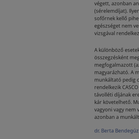
végett, azonban ann
(sérelemdíjat). Ilye
sofőrnek kellő pih
egészséget nem ves
vizsgával rendelke
A különböző esetek
összegzésként megá
megfogalmazott (az
magyarázható. A mu
munkáltató pedig cs
rendelkezik CASCO 
távolléti díjának 
kár követelhető. M
vagyoni vagy nem va
azonban a munkálta
dr. Berta Bendegúz