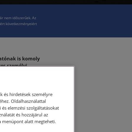
már nem időszerűek. Az
kért következményeiért
tatónak is komoly
eges személyi
rre kell
amint a
k körül, ki a
t helyzet.
k és hirdetések személyre
hez. Oldalhasználattal
 és elemzési szolgáltatásokat
elevánsan szóba?
nálatát és hozzájárul az
annak függvényében,
ása menüpont alatt megteheti.
sség közötti
 terjedelmében már