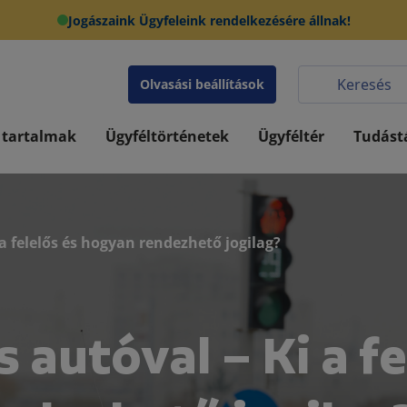
Jogászaink Ügyfeleink rendelkezésére állnak!
Olvasási beállítások
 tartalmak
Ügyféltörténetek
Ügyféltér
Tudást
 a felelős és hogyan rendezhető jogilag?
 autóval – Ki a fe