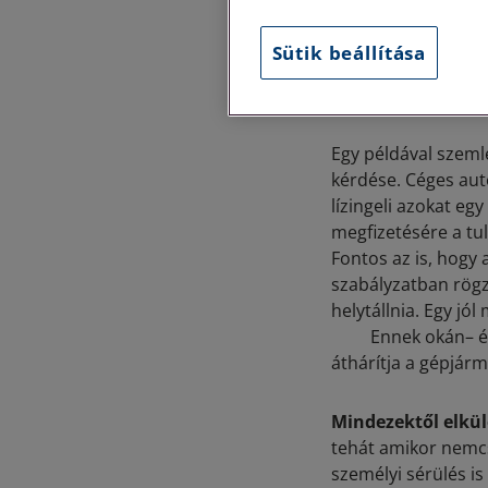
külön cikk tárgyát 
másik objektív. Ez 
Sütik beállítása
körülmények hitelt
elvárt a marasztal
Egy példával szeml
kérdése. Céges aut
lízingeli azokat eg
megfizetésére a tul
Fontos az is, hogy 
szabályzatban rögzí
helytállnia. Egy jó
Ennek okán– és eg
áthárítja a gépjárm
Mindezektől elkül
tehát amikor nemcs
személyi sérülés is 