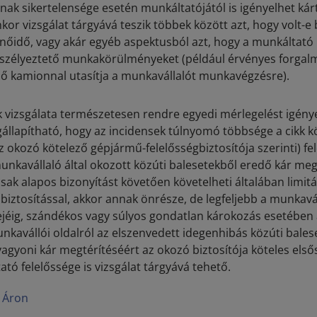
ak sikertelensége esetén munkáltatójától is igényelhet kárt
nkor vizsgálat tárgyává teszik többek között azt, hogy volt-e 
enőidő, vagy akár egyéb aspektusból azt, hogy a munkáltató b
zélyeztető munkakörülményeket (például érvényes forgalmi
ző kamionnal utasítja a munkavállalót munkavégzésre).
 vizsgálata természetesen rendre egyedi mérlegelést igény
llapítható, hogy az incidensek túlnyomó többsége a cikk 
 okozó kötelező gépjármű-felelősségbiztosítója szerinti) fe
nkavállaló által okozott közúti balesetekből eredő kár meg
ak alapos bizonyítást követően követelheti általában limitá
biztosítással, akkor annak önrésze, de legfeljebb a munkavá
erejéig, szándékos vagy súlyos gondatlan károkozás esetében
unkavállói oldalról az elszenvedett idegenhibás közúti bale
gyoni kár megtérítéséért az okozó biztosítója köteles elsős
tó felelőssége is vizsgálat tárgyává tehető.
 Áron