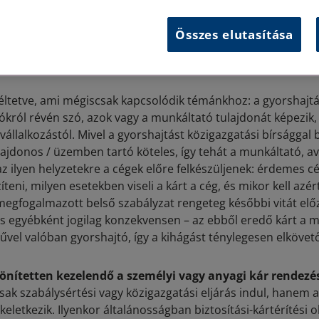
képeznék, érjük be most annyival: a szabálysértési felelősség
azt jelenti, hogy az első esetben a szabálysértési hatóságtól 
Összes elutasítása
 érdemlő módon való bizonyítása, míg a másiknál viszont a 
ó döntésben leírtak ellenbizonyítása a mentesüléshez.
éltetve, ami mégiscsak kapcsolódik témánkhoz: a gyorshajtá
ókról révén szó, azok vagy a munkáltató tulajdonát képezik,
y vállalkozástól. Mivel a gyorshajtást közigazgatási bírsággal
ajdonos / üzemben tartó köteles, így tehát a munkáltató, av
az ilyen helyzetekre a cégek előre felkészüljenek: érdemes c
teni, milyen esetekben viseli a kárt a cég, és mikor kell azér
l megfogalmazott belső szabályzat rengeteg későbbi vitát el
yébként jogilag konzekvensen – az ebből eredő kárt a m
űvel valóban gyorshajtó, így a kihágást ténylegesen elkövet
önítetten kezelendő a személyi vagy anyagi kár rendez
ak szabálysértési vagy közigazgatási eljárás indul, hanem a
keletkezik. Ilyenkor általánosságban biztosítási-kártérítési o