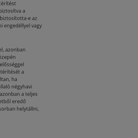
érítést
biztosítva a
iztosította-e az
 engedéllyel vagy
el, azonban
közepén
lelősséggel
térítését a
ltan, ha
llaló négyhavi
 azonban a teljes
setből eredő
orban helytállni,