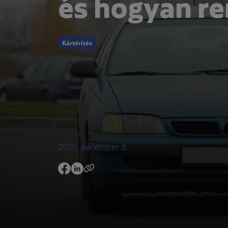
és hogyan re
Kártérítés
2025. december 8.