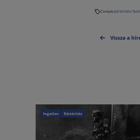
kártérítési fel
Címkék:
Vissza a hí
Ingatlan
Kártérítés