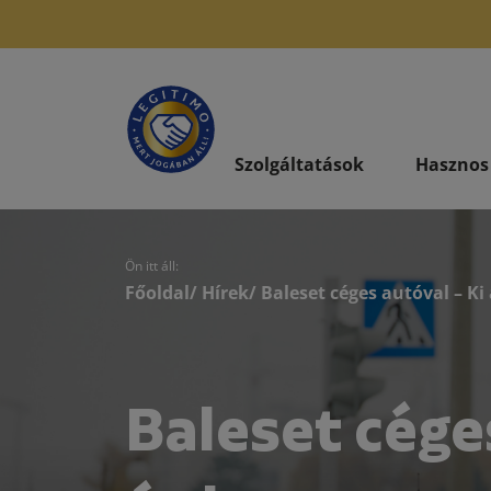
Szolgáltatások
Hasznos
Ön itt áll:
Főoldal
/
Hírek
/ Baleset céges autóval – Ki
Baleset céges