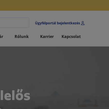
Ügyfélportál bejelentkezés
ár
Rólunk
Karrier
Kapcsolat
lelős