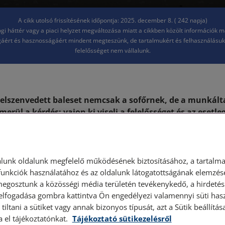
A cikk utolsó frissítésének időpontja: 2025. december 8. ( 242 napja)
jogi háttér vagy a piaci helyzet megváltozása miatt a cikkben közölt információk 
áért és hasznosságáért mindent megteszünk, de tartalmukért és felhasználásu
felelősséget nem vállalunk.
 elszenvedett baleset nemcsak a sofőrnek, de a munkál
lmerül a kérdés: vajon ki viseli a felelősséget és az esetl
e leginkább anyagi kárt? A válasz összetett, hiszen egysze
 közlekedési szabályokat, a biztosítási feltételeket, val
okat. Cikkünkben közérthetően, mégis szakszerűen járju
autós balesetnél, és miként rendezhető jogilag a kialakul
lunk oldalunk megfelelő működésének biztosításához, a tartalma
unkciók használatához és az oldalunk látogatottságának elemzésé
megosztunk a közösségi média területén tevékenykedő, a hirdetési
 tisztázni, hogy milyen típusú negatívumok, károk jöhetnek r
 elfogadása gombra kattintva Ön engedélyezi valamennyi süti hasz
lysértési felelősségről, avagy közigazgatási felelősségről 
tiltani a sütiket vagy annak bizonyos típusát, azt a Sütik beállít
hez milyen típusú szabályszegés vezetett. Mivel e két felelő
a el tájékoztatónkat.
Tájékoztató sütikezelésről
ása, valamint azokért való helytállási kötelezettség témája