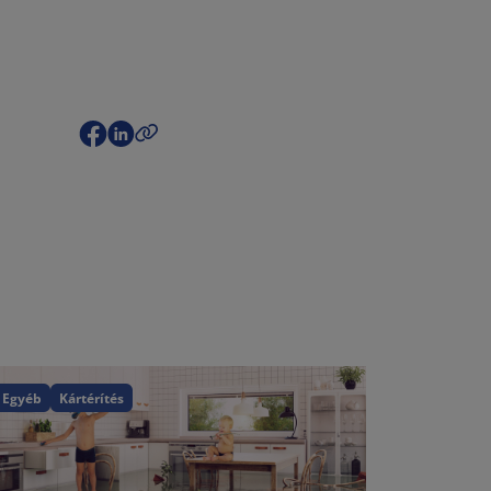
Egyéb
Kártérítés