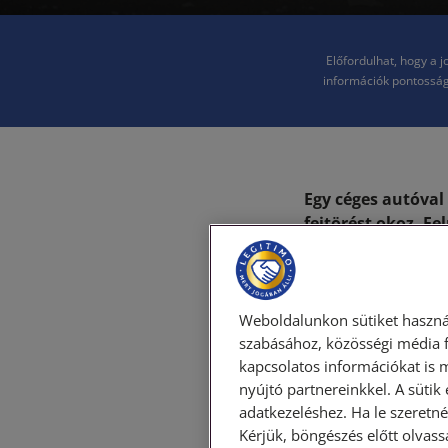
Előfordulhat, hogy a 
információk pontosság
Egy céges autóval
fejtörést okoz. Fe
sérüléssel járó, d
figyelembe venni a
munkajogi előírás
felelős egy céges 
Weboldalunkon sütiket haszná
szabásához, közösségi média f
kapcsolatos információkat is 
Először is azt kell
nyújtó partnereinkkel. A sütik
Beszélhetünk szabá
adatkezeléshez. Ha le szeretné 
hogy közúti baleset
Kérjük, böngészés előtt olvass
különbségek feltár