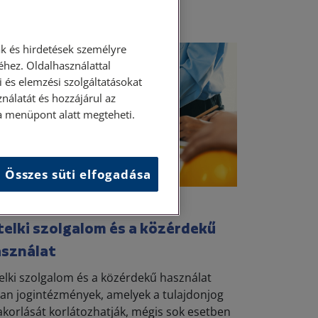
k és hirdetések személyre
Ingatlan
hez. Oldalhasználattal
 és elemzési szolgáltatásokat
nálatát és hozzájárul az
ása menüpont alatt megteheti.
Összes süti elfogadása
. január 19. • dr. Szabó Krisztián
telki szolgalom és a közérdekű
asználat
telki szolgalom és a közérdekű használat
yan jogintézmények, amelyek a tulajdonjog
akorlását korlátozhatják, mégis sok esetben