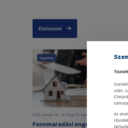
Elolvasom
Szem
Ingatlan
Tisztel
Személy
után, s
Címünk:
útmutat
Az ener
2026. január 14. • dr. Papp Orsolya
részek
Fennmaradási engedély
tartunk