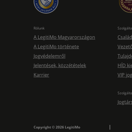
Rólunk
Szolgál
A LegitiMo Magyarországon
Család
A LegitiMo története
Vezető
Jogvédelemről
Tulajd
Jelentések, közzétételek
HÍD ki
Karrier
VIP j
Szolgált
Jogtár
Copyright © 2026 LegitiMo