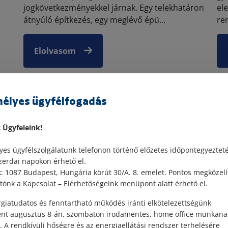
jogkövetkezményekkel járnak. Egy telekhatáron
el
átnyúló építkezés, egy meglévő épü...
re
Elolvasom
élyes ügyfélfogadás
Ingatlan
t Ügyfeleink!
es ügyfélszolgálatunk telefonon történő előzetes időpontegyeztet
zerdai napokon érhető el.
 1087 Budapest, Hungária körút 30/A. 8. emelet. Pontos megközelí
ónk a Kapcsolat – Elérhetőségeink menüpont alatt érhető el.
giatudatos és fenntartható működés iránti elkötelezettségünk
2025. december 22. • dr. Papp Orsolya
ént augusztus 8-án, szombaton irodamentes, home office munkana
Mi a tulajdoni lap?
. A rendkívüli hőségre és az energiaellátási rendszer terhelésére