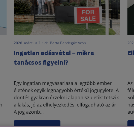
2026. március 2. • dr. Berta Bendegúz Áron
2026
Ingatlan adásvétel – mikre
El
tanácsos figyelni?
Egy ingatlan megvásárlása a legtöbb ember
Az
életének egyik legnagyobb értékű jogügylete. A
fé
ő
döntés gyakran érzelmi alapon születik: tetszik
So
an
a lakás, jó az elhelyezkedés, elfogadható az ár.
ha
A jog azonb...
au
Elolvasom