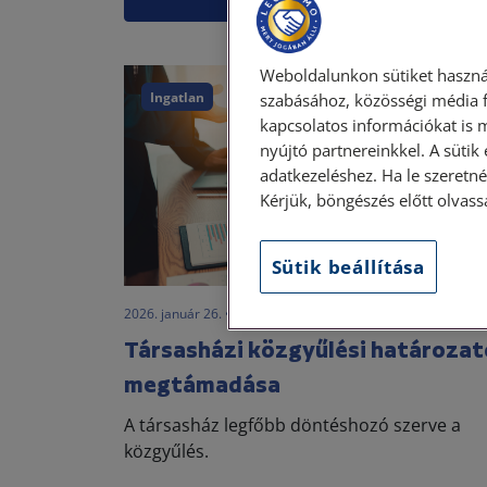
Weboldalunkon sütiket haszná
Ingatlan
szabásához, közösségi média f
kapcsolatos információkat is 
nyújtó partnereinkkel. A sütik
adatkezeléshez. Ha le szeretné 
Kérjük, böngészés előtt olvass
Sütik beállítása
2026. január 26. • dr. Papp Orsolya
Társasházi közgyűlési határoza
megtámadása
A társasház legfőbb döntéshozó szerve a
közgyűlés.