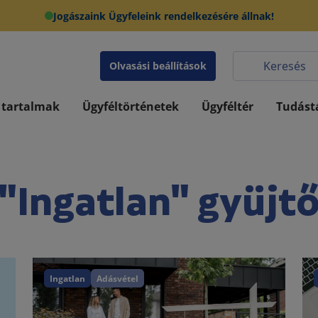
Jogászaink Ügyfeleink rendelkezésére állnak!
Olvasási beállítások
 tartalmak
Ügyféltörténetek
Ügyféltér
Tudást
"Ingatlan" gyüjt
Ingatlan
Adásvétel