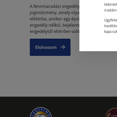
tekinte
A fennmaradási engedély egy kivételes
irodáin
jogintézmény, amely olyan esetekben kerül
előtérbe, amikor egy épület vagy épületrész
Ügyfele
engedély nélkül, bejelentés hiányában, vagy 
továbbr
engedélytől eltérően valós...
kapcsol
Elolvasom