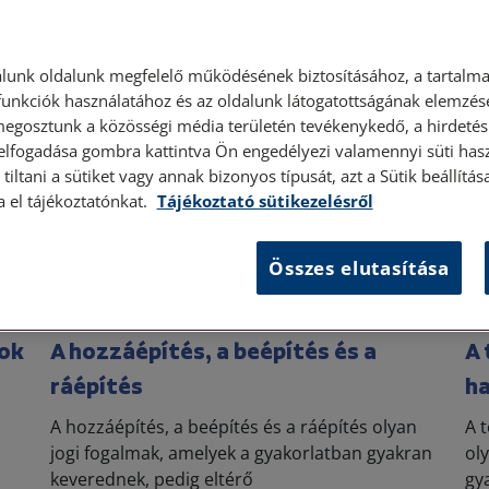
lunk oldalunk megfelelő működésének biztosításához, a tartalma
Ingatlan
unkciók használatához és az oldalunk látogatottságának elemzésé
megosztunk a közösségi média területén tevékenykedő, a hirdetési
 elfogadása gombra kattintva Ön engedélyezi valamennyi süti hasz
tiltani a sütiket vagy annak bizonyos típusát, azt a Sütik beállít
a el tájékoztatónkat.
Tájékoztató sütikezelésről
Összes elutasítása
2026. január 20. • dr. Szabó Krisztián
2026
tok
A hozzáépítés, a beépítés és a
A 
ráépítés
h
A hozzáépítés, a beépítés és a ráépítés olyan
A 
jogi fogalmak, amelyek a gyakorlatban gyakran
ol
keverednek, pedig eltérő
gy