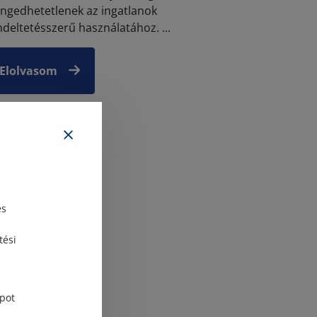
engedhetetlenek az ingatlanok
ndeltetésszerű használatához. ...
Elolvasom
és
tési
pot