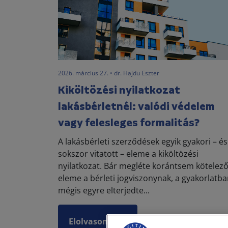
2026. március 27. • dr. Hajdu Eszter
Kiköltözési nyilatkozat
lakásbérletnél: valódi védelem
vagy felesleges formalitás?
A lakásbérleti szerződések egyik gyakori – és
sokszor vitatott – eleme a kiköltözési
nyilatkozat. Bár megléte korántsem kötelez
eleme a bérleti jogviszonynak, a gyakorlatb
mégis egyre elterjedte...
Elolvasom