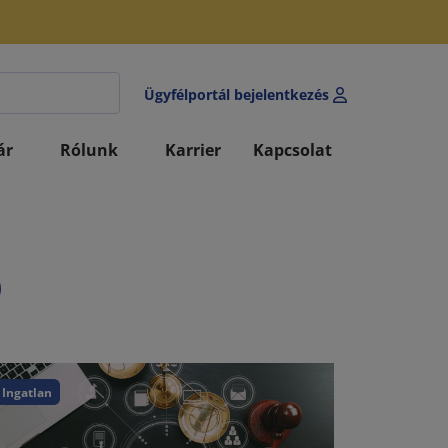
Ügyfélportál bejelentkezés
ár
Rólunk
Karrier
Kapcsolat
ő
Ingatlan