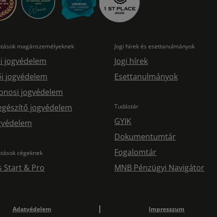
tatások magánszemélyeknek
Jogi hírek és esettanulmányok
i jogvédelem
Jogi hírek
i jogvédelem
Esettanulmányok
onosi jogvédelem
egészítő jogvédelem
Tudástár
GYIK
ogvédelem
Dokumentumtár
Fogalomtár
atások cégeknek
s Start & Pro
MNB Pénzügyi Navigátor
Adatvédelem
Impresszum