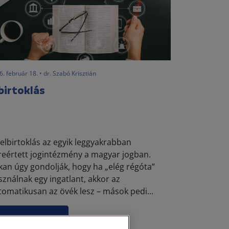
. február 18. • dr. Szabó Krisztián
birtoklás
 elbirtoklás az egyik leggyakrabban
lreértett jogintézmény a magyar jogban.
kan úgy gondolják, hogy ha „elég régóta”
sználnak egy ingatlant, akkor az
tomatikusan az övék lesz – mások pedi...
Elolvasom