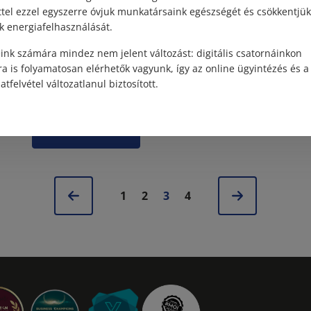
ttel ezzel egyszerre óvjuk munkatársaink egészségét és csökkentjük
A tulajdoni lap az ingatlan-nyilvántartás
k energiafelhasználását.
alapdokumentuma. Jogilag közhiteles
nyilvántartásról van szó, ami azt jelenti, hogy
ink számára mindez nem jelent változást: digitális csatornáinkon
az
az abban szereplő adatok valódiságát a jog
a is folyamatosan elérhetők vagyunk, így az online ügyintézés és a
vélelmezi. Az ingatlan adásv...
atfelvétel változatlanul biztosított.
Elolvasom
1
2
3
4